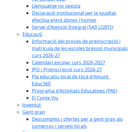
Llenguatge no sexista
Declaració institucional per la igualtat
efectiva entre dones i homes
Servei d'Atenció Integral (SAI) LGBTI+
Educació
Informació del procés de preinscripció i
matrícula de les escoles bressol municipals
curs 2026-27
Calendari escolar curs 2026-2027
JPO i Preinscripció curs 2026-27
Pla educatiu local de Lliçà d'Amunt.
Educ360
Programa d'Activitats Educatives (PAE)
El Conte Viu
Joventut
Gent gran
Descomptes i ofertes per a gent gran als
comerços i serveis locals