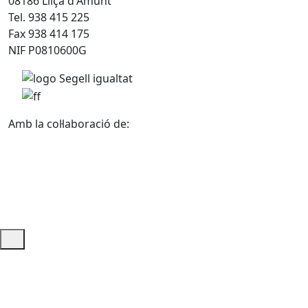
08186 Lliçà d'Amunt
Tel. 938 415 225
Fax 938 414 175
NIF P0810600G
Amb la col·laboració de:
Ajuda i accés ràpid