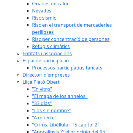
Onades de calor
Nevades
Risc sísmic
Risc en el transport de mercaderies
perilloses
Risc per concentracíó de persones
Refugis climàtics
Entitats i associacions
Espai de participació
Processos participatius tancats
Directori d'empreses
Lliçà Plató Obert
"In vitro"
"El mapa de los anhelos"
"33 días"
"Los sin nombre"
"A muerte"
"Crims: Libèl·lula - T5 capítol 2"
"Apocalipsis Z: el principio del fin"