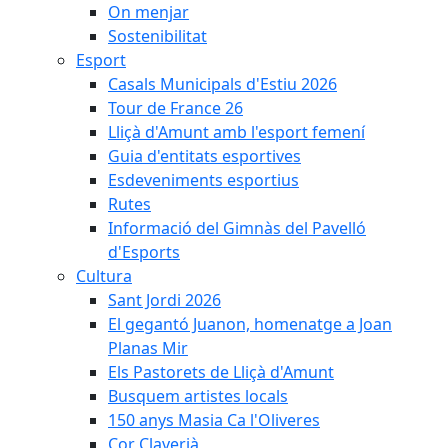
On menjar
Sostenibilitat
Esport
Casals Municipals d'Estiu 2026
Tour de France 26
Lliçà d'Amunt amb l'esport femení
Guia d'entitats esportives
Esdeveniments esportius
Rutes
Informació del Gimnàs del Pavelló
d'Esports
Cultura
Sant Jordi 2026
El gegantó Juanon, homenatge a Joan
Planas Mir
Els Pastorets de Lliçà d'Amunt
Busquem artistes locals
150 anys Masia Ca l'Oliveres
Cor Claverià