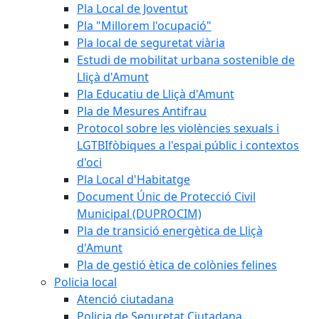
Pla Local de Joventut
Pla "Millorem l'ocupació"
Pla local de seguretat viària
Estudi de mobilitat urbana sostenible de
Lliçà d'Amunt
Pla Educatiu de Lliçà d'Amunt
Pla de Mesures Antifrau
Protocol sobre les violències sexuals i
LGTBIfòbiques a l'espai públic i contextos
d'oci
Pla Local d'Habitatge
Document Únic de Protecció Civil
Municipal (DUPROCIM)
Pla de transició energètica de Lliçà
d'Amunt
Pla de gestió ètica de colònies felines
Policia local
Atenció ciutadana
Policia de Seguretat Ciutadana