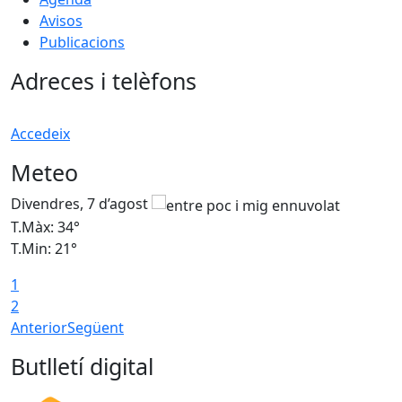
Avisos
Publicacions
Adreces i telèfons
Accedeix
Meteo
Divendres, 7 d’agost
D
T.Màx: 34°
T
T.Min: 21°
T
1
T
2
Anterior
Següent
Butlletí digital