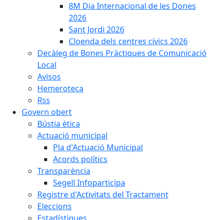
8M Dia Internacional de les Dones
2026
Sant Jordi 2026
Cloenda dels centres cívics 2026
Decàleg de Bones Pràctiques de Comunicació
Local
Avisos
Hemeroteca
Rss
Govern obert
Bústia ètica
Actuació municipal
Pla d'Actuació Municipal
Acords polítics
Transparència
Segell Infoparticipa
Registre d'Activitats del Tractament
Eleccions
Estadístiques