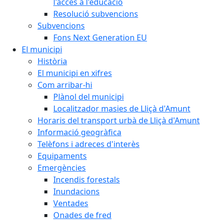
l'accés a l'educació
Resolució subvencions
Subvencions
Fons Next Generation EU
El municipi
Història
El municipi en xifres
Com arribar-hi
Plànol del municipi
Localitzador masies de Lliçà d'Amunt
Horaris del transport urbà de Lliçà d'Amunt
Informació geogràfica
Telèfons i adreces d'interès
Equipaments
Emergències
Incendis forestals
Inundacions
Ventades
Onades de fred