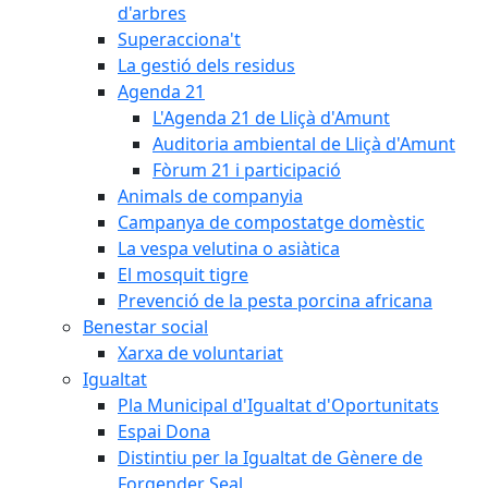
d'arbres
Superacciona't
La gestió dels residus
Agenda 21
L'Agenda 21 de Lliçà d'Amunt
Auditoria ambiental de Lliçà d'Amunt
Fòrum 21 i participació
Animals de companyia
Campanya de compostatge domèstic
La vespa velutina o asiàtica
El mosquit tigre
Prevenció de la pesta porcina africana
Benestar social
Xarxa de voluntariat
Igualtat
Pla Municipal d'Igualtat d'Oportunitats
Espai Dona
Distintiu per la Igualtat de Gènere de
Forgender Seal