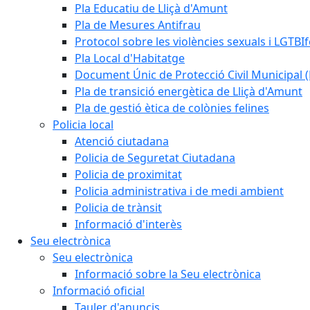
Pla Educatiu de Lliçà d'Amunt
Pla de Mesures Antifrau
Protocol sobre les violències sexuals i LGTBIf
Pla Local d'Habitatge
Document Únic de Protecció Civil Municipa
Pla de transició energètica de Lliçà d'Amunt
Pla de gestió ètica de colònies felines
Policia local
Atenció ciutadana
Policia de Seguretat Ciutadana
Policia de proximitat
Policia administrativa i de medi ambient
Policia de trànsit
Informació d'interès
Seu electrònica
Seu electrònica
Informació sobre la Seu electrònica
Informació oficial
Tauler d'anuncis