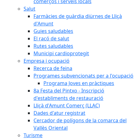
comerços i serveis locals
Salut
Farmàcies de guàrdia diürnes de Lliçà
d'Amunt
Guies saludables
El racó de salut
Rutes saludables
Municipi cardioprotegit
Empresa i ocupació
Recerca de feina
Programes subvencionats per a l'ocupació
Programa Joves en pràctiques
8a Festa del Pintxo - Inscripció
d'establiments de restauració
Lliçà d'Amunt Comerç (LLAC)
Dades d'atur registrat
Cercador de polígons de la comarca del
Vallès Oriental
Turisme