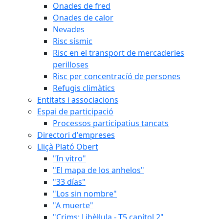
Onades de fred
Onades de calor
Nevades
Risc sísmic
Risc en el transport de mercaderies
perilloses
Risc per concentracíó de persones
Refugis climàtics
Entitats i associacions
Espai de participació
Processos participatius tancats
Directori d'empreses
Lliçà Plató Obert
"In vitro"
"El mapa de los anhelos"
"33 días"
"Los sin nombre"
"A muerte"
"Crims: Libèl·lula - T5 capítol 2"