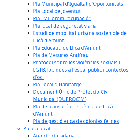
Pla Municipal d'Igualtat d'Oportunitats
Pla Local de Joventut
Pla "Millorem l'ocupació"
Pla local de seguretat viària
Estudi de mobilitat urbana sostenible de
Lliçà d'Amunt
Pla Educatiu de Lliçà d'Amunt
Pla de Mesures Antifrau
Protocol sobre les violències sexuals i
LGTBIfòbiques a l'espai públic i contextos
d'oci
Pla Local d'Habitatge
Document Únic de Protecció Civil
Municipal (DUPROCIM)
Pla de transició energètica de Lliçà
d'Amunt
Pla de gestió ètica de colònies felines
Policia local
Atenció ciutadana