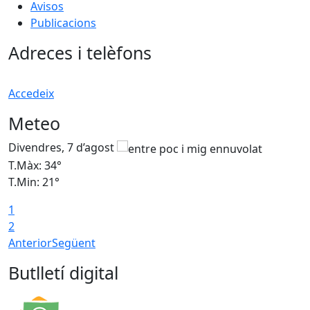
Avisos
Publicacions
Adreces i telèfons
Accedeix
Meteo
Divendres, 7 d’agost
D
T.Màx: 34°
T
T.Min: 21°
T
1
T
2
Anterior
Següent
Butlletí digital