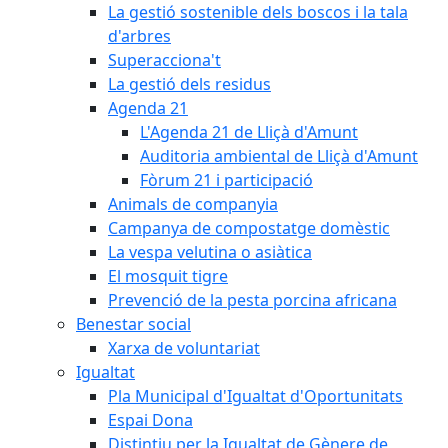
La gestió sostenible dels boscos i la tala
d'arbres
Superacciona't
La gestió dels residus
Agenda 21
L'Agenda 21 de Lliçà d'Amunt
Auditoria ambiental de Lliçà d'Amunt
Fòrum 21 i participació
Animals de companyia
Campanya de compostatge domèstic
La vespa velutina o asiàtica
El mosquit tigre
Prevenció de la pesta porcina africana
Benestar social
Xarxa de voluntariat
Igualtat
Pla Municipal d'Igualtat d'Oportunitats
Espai Dona
Distintiu per la Igualtat de Gènere de