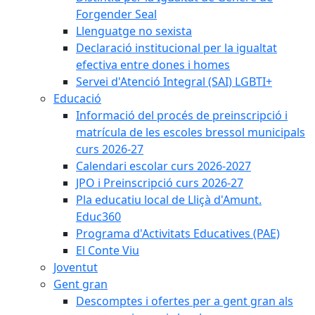
Forgender Seal
Llenguatge no sexista
Declaració institucional per la igualtat
efectiva entre dones i homes
Servei d'Atenció Integral (SAI) LGBTI+
Educació
Informació del procés de preinscripció i
matrícula de les escoles bressol municipals
curs 2026-27
Calendari escolar curs 2026-2027
JPO i Preinscripció curs 2026-27
Pla educatiu local de Lliçà d'Amunt.
Educ360
Programa d'Activitats Educatives (PAE)
El Conte Viu
Joventut
Gent gran
Descomptes i ofertes per a gent gran als