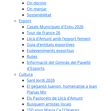
On dormir
On menjar
Sostenibilitat
Esport
Casals Municipals d'Estiu 2026
Tour de France 26
Lliçà d'Amunt amb l'esport femení
Guia d'entitats esportives
Esdeveniments esportius
Rutes
Informació del Gimnàs del Pavelló
d'Esports
Cultura
Sant Jordi 2026
El gegantó Juanon, homenatge a Joan
Planas Mir
Els Pastorets de Lliçà d'Amunt
Busquem artistes locals
150 anys Masia Ca l'Oliveres