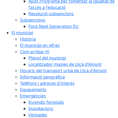
Ajuts Programa per fomentar la igualtat de
l'accés a l'educació
Resolució subvencions
Subvencions
Fons Next Generation EU
El municipi
Història
El municipi en xifres
Com arribar-hi
Plànol del municipi
Localitzador masies de Lliçà d'Amunt
Horaris del transport urbà de Lliçà d'Amunt
Informació geogràfica
Telèfons i adreces d'interès
Equipaments
Emergències
Incendis forestals
Inundacions
Ventades