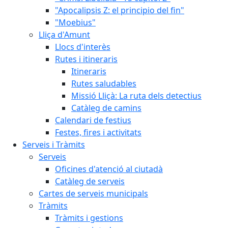
"Apocalipsis Z: el principio del fin"
"Moebius"
Lliça d'Amunt
Llocs d'interès
Rutes i itineraris
Itineraris
Rutes saludables
Missió Lliçà: La ruta dels detectius
Catàleg de camins
Calendari de festius
Festes, fires i activitats
Serveis i Tràmits
Serveis
Oficines d'atenció al ciutadà
Catàleg de serveis
Cartes de serveis municipals
Tràmits
Tràmits i gestions