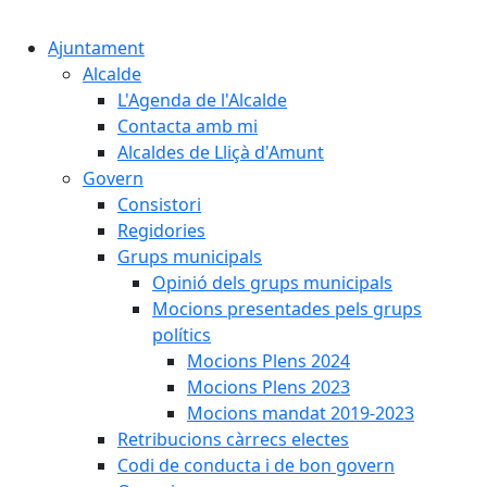
Cercar:
Ajuntament
Alcalde
L'Agenda de l'Alcalde
Contacta amb mi
Alcaldes de Lliçà d'Amunt
Govern
Consistori
Regidories
Grups municipals
Opinió dels grups municipals
Mocions presentades pels grups
polítics
Mocions Plens 2024
Mocions Plens 2023
Mocions mandat 2019-2023
Retribucions càrrecs electes
Codi de conducta i de bon govern