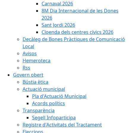
Carnaval 2026
8M Dia Internacional de les Dones
2026
Sant Jordi 2026
Cloenda dels centres cívics 2026
Decàleg de Bones Pràctiques de Comunicació
Local
Avisos
Hemeroteca
Rss
Govern obert
Bústia ètica
Actuació municipal
Pla d'Actuació Municipal
Acords polítics
Transparència
Segell Infoparticipa
Registre d'Activitats del Tractament
Eleccions