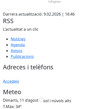
Infogram
Facebook
X
Darrera actualització: 9.02.2026 | 16:46
RSS
L'actualitat a un clic
Notícies
Agenda
Avisos
Publicacions
Adreces i telèfons
Accedeix
Meteo
Dimarts, 11 d’agost
D
T.Màx: 34°
T