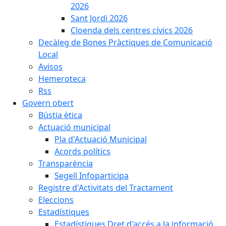
2026
Sant Jordi 2026
Cloenda dels centres cívics 2026
Decàleg de Bones Pràctiques de Comunicació
Local
Avisos
Hemeroteca
Rss
Govern obert
Bústia ètica
Actuació municipal
Pla d'Actuació Municipal
Acords polítics
Transparència
Segell Infoparticipa
Registre d'Activitats del Tractament
Eleccions
Estadístiques
Estadístiques Dret d'accés a la informació