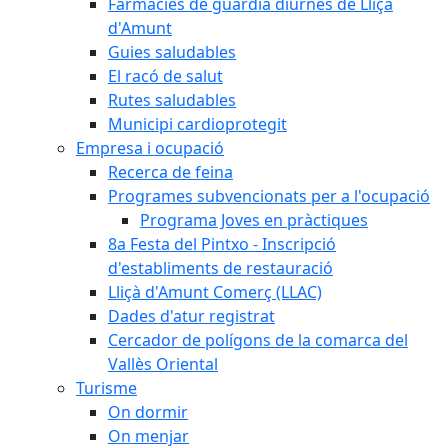
Farmàcies de guàrdia diürnes de Lliçà
d'Amunt
Guies saludables
El racó de salut
Rutes saludables
Municipi cardioprotegit
Empresa i ocupació
Recerca de feina
Programes subvencionats per a l'ocupació
Programa Joves en pràctiques
8a Festa del Pintxo - Inscripció
d'establiments de restauració
Lliçà d'Amunt Comerç (LLAC)
Dades d'atur registrat
Cercador de polígons de la comarca del
Vallès Oriental
Turisme
On dormir
On menjar