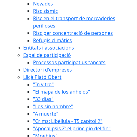
Nevades
Risc sísmic
Risc en el transport de mercaderies
perilloses
Risc per concentracíó de persones
Refugis climàtics
Entitats i associacions
Espai de participació
Processos participatius tancats
Directori d'empreses
Lliçà Plató Obert
"In vitro"
"El mapa de los anhelos"
"33 días"
"Los sin nombre"
"A muerte"
"Crims: Libèl·lula - T5 capítol 2"
"Apocalipsis Z: el principio del fin"
"Moebius"