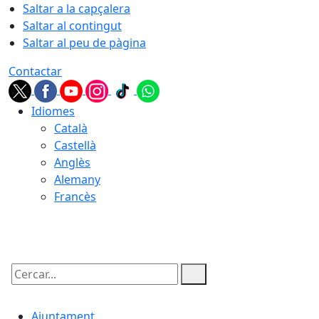
Saltar a la capçalera
Saltar al contingut
Saltar al peu de pàgina
Contactar
Idiomes
Català
Castellà
Anglès
Alemany
Francès
10.08.2026 | 19:19
Cercar:
Ajuntament