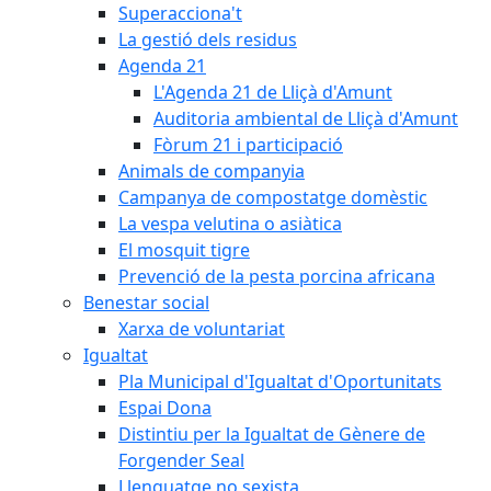
Superacciona't
La gestió dels residus
Agenda 21
L'Agenda 21 de Lliçà d'Amunt
Auditoria ambiental de Lliçà d'Amunt
Fòrum 21 i participació
Animals de companyia
Campanya de compostatge domèstic
La vespa velutina o asiàtica
El mosquit tigre
Prevenció de la pesta porcina africana
Benestar social
Xarxa de voluntariat
Igualtat
Pla Municipal d'Igualtat d'Oportunitats
Espai Dona
Distintiu per la Igualtat de Gènere de
Forgender Seal
Llenguatge no sexista