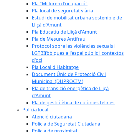
Pla "Millorem l'ocupació"
Pla local de seguretat viària
Estudi de mobilitat urbana sostenible de
Lliçà d'Amunt
Pla Educatiu de Lliçà d'Amunt
Pla de Mesures Antifrau
Protocol sobre les violències sexuals i
LGTBIfòbiques a l'espai públic i contextos
d'oci
Pla Local d'Habitatge
Document Únic de Protecció Civil
Municipal (DUPROCIM)
Pla de transició energètica de Lliçà
d'Amunt
Pla de gestió ètica de colònies felines
Policia local
Atenció ciutadana
Policia de Seguretat Ciutadana
Policia de proximitat