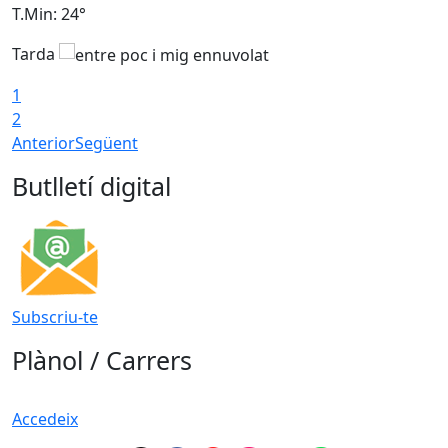
T.Min: 24°
T
Tarda
1
2
Anterior
Següent
Butlletí digital
Subscriu-te
Plànol / Carrers
Accedeix