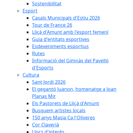
Sostenibilitat
Esport
Casals Municipals d'Estiu 2026
Tour de France 26
Lliçà d'Amunt amb l'esport femení
Guia d'entitats esportives
Esdeveniments esportius
Rutes
Informació del Gimnàs del Pavelló
d'Esports
Cultura
Sant Jordi 2026
El gegantó Juanon, homenatge a Joan
Planas Mir
Els Pastorets de Lliçà d'Amunt
Busquem artistes locals
150 anys Masia Ca l'Oliveres
Cor Claverià
Llocs d'interès