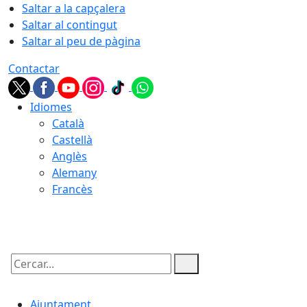
Saltar a la capçalera
Saltar al contingut
Saltar al peu de pàgina
Contactar
Idiomes
Català
Castellà
Anglès
Alemany
Francès
07.08.2026 | 21:40
Cercar:
Ajuntament