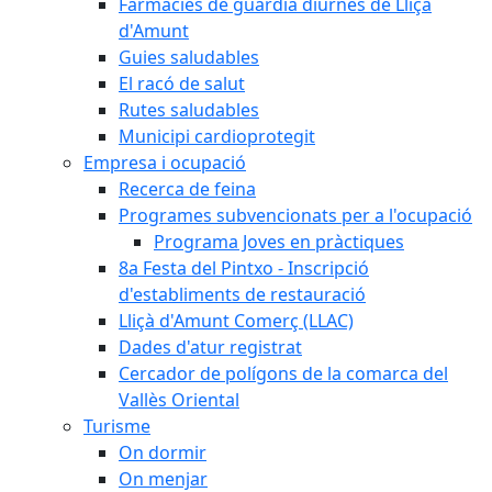
Farmàcies de guàrdia diürnes de Lliçà
d'Amunt
Guies saludables
El racó de salut
Rutes saludables
Municipi cardioprotegit
Empresa i ocupació
Recerca de feina
Programes subvencionats per a l'ocupació
Programa Joves en pràctiques
8a Festa del Pintxo - Inscripció
d'establiments de restauració
Lliçà d'Amunt Comerç (LLAC)
Dades d'atur registrat
Cercador de polígons de la comarca del
Vallès Oriental
Turisme
On dormir
On menjar