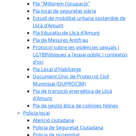
Pla "Millorem l'ocupació"
Pla local de seguretat viària
Estudi de mobilitat urbana sostenible de
Lliçà d'Amunt
Pla Educatiu de Lliçà d'Amunt
Pla de Mesures Antifrau
Protocol sobre les violències sexuals i
LGTBIfòbiques a l'espai públic i contextos
d'oci
Pla Local d'Habitatge
Document Únic de Protecció Civil
Municipal (DUPROCIM)
Pla de transició energètica de Lliçà
d'Amunt
Pla de gestió ètica de colònies felines
Policia local
Atenció ciutadana
Policia de Seguretat Ciutadana
Policia de proximitat