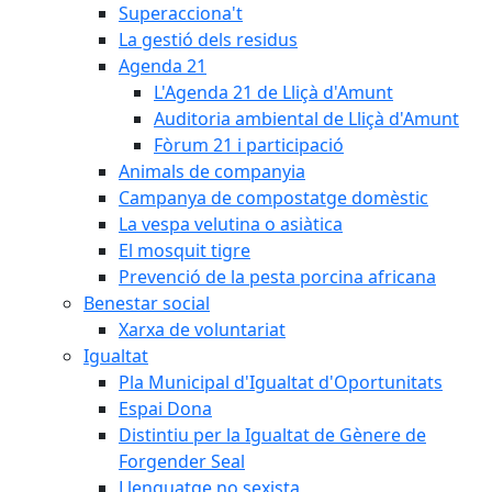
Superacciona't
La gestió dels residus
Agenda 21
L'Agenda 21 de Lliçà d'Amunt
Auditoria ambiental de Lliçà d'Amunt
Fòrum 21 i participació
Animals de companyia
Campanya de compostatge domèstic
La vespa velutina o asiàtica
El mosquit tigre
Prevenció de la pesta porcina africana
Benestar social
Xarxa de voluntariat
Igualtat
Pla Municipal d'Igualtat d'Oportunitats
Espai Dona
Distintiu per la Igualtat de Gènere de
Forgender Seal
Llenguatge no sexista