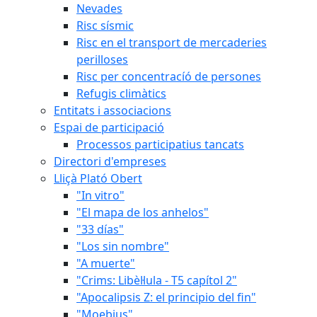
Nevades
Risc sísmic
Risc en el transport de mercaderies
perilloses
Risc per concentracíó de persones
Refugis climàtics
Entitats i associacions
Espai de participació
Processos participatius tancats
Directori d'empreses
Lliçà Plató Obert
"In vitro"
"El mapa de los anhelos"
"33 días"
"Los sin nombre"
"A muerte"
"Crims: Libèl·lula - T5 capítol 2"
"Apocalipsis Z: el principio del fin"
"Moebius"