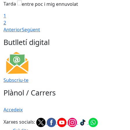
Tarda
1
2
Anterior
Següent
Butlletí digital
Subscriu-te
Plànol / Carrers
Accedeix
Xarxes socials: