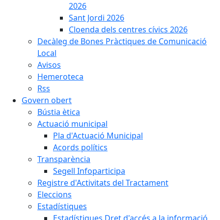
2026
Sant Jordi 2026
Cloenda dels centres cívics 2026
Decàleg de Bones Pràctiques de Comunicació
Local
Avisos
Hemeroteca
Rss
Govern obert
Bústia ètica
Actuació municipal
Pla d'Actuació Municipal
Acords polítics
Transparència
Segell Infoparticipa
Registre d'Activitats del Tractament
Eleccions
Estadístiques
Estadístiques Dret d'accés a la informació