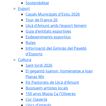
Sostenibilitat
Esport
Casals Municipals d'Estiu 2026
Tour de France 26
Lliçà d'Amunt amb l'esport femení
Guia d'entitats esportives
Esdeveniments esportius
Rutes
Informació del Gimnàs del Pavelló
d'Esports
Cultura
Sant Jordi 2026
El gegantó Juanon, homenatge a Joan
Planas Mir
Els Pastorets de Lliçà d'Amunt
Busquem artistes locals
150 anys Masia Ca l'Oliveres
Cor Claverià
Llocs d'interès