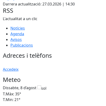
Darrera actualització: 27.03.2026 | 14:30
RSS
L'actualitat a un clic
Notícies
Agenda
Avisos
Publicacions
Adreces i telèfons
Accedeix
Meteo
Dissabte, 8 d’agost
D
T.Màx: 35°
T
T.Min: 21°
T