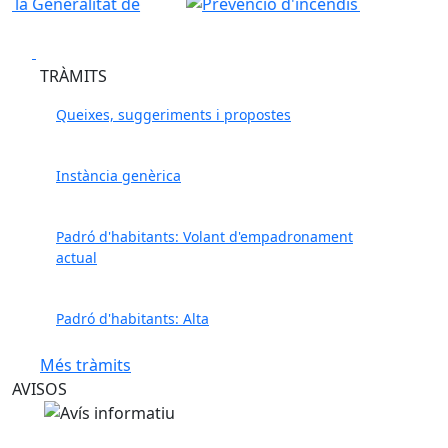
Prohibit fer foc al bosc
Anterior
Següent
Play
Play
TRÀMITS
Queixes, suggeriments i propostes
Instància genèrica
Padró d'habitants: Volant d'empadronament
actual
Padró d'habitants: Alta
Més tràmits
AVISOS