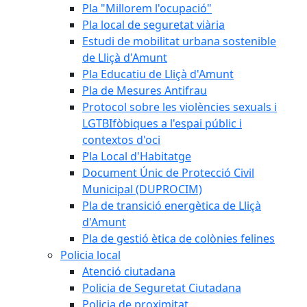
Pla "Millorem l'ocupació"
Pla local de seguretat viària
Estudi de mobilitat urbana sostenible
de Lliçà d'Amunt
Pla Educatiu de Lliçà d'Amunt
Pla de Mesures Antifrau
Protocol sobre les violències sexuals i
LGTBIfòbiques a l'espai públic i
contextos d'oci
Pla Local d'Habitatge
Document Únic de Protecció Civil
Municipal (DUPROCIM)
Pla de transició energètica de Lliçà
d'Amunt
Pla de gestió ètica de colònies felines
Policia local
Atenció ciutadana
Policia de Seguretat Ciutadana
Policia de proximitat