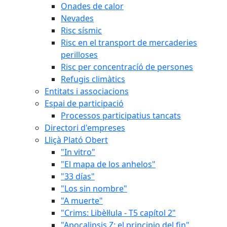
Onades de calor
Nevades
Risc sísmic
Risc en el transport de mercaderies
perilloses
Risc per concentracíó de persones
Refugis climàtics
Entitats i associacions
Espai de participació
Processos participatius tancats
Directori d'empreses
Lliçà Plató Obert
"In vitro"
"El mapa de los anhelos"
"33 días"
"Los sin nombre"
"A muerte"
"Crims: Libèl·lula - T5 capítol 2"
"Apocalipsis Z: el principio del fin"