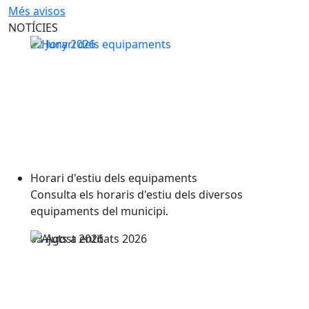
NOTÍCIES
Horari d'estiu dels equipaments
22
Juny
2026
Horari d'estiu dels equipaments
Consulta els horaris d'estiu dels diversos
equipaments del municipi.
03
Agost
2026