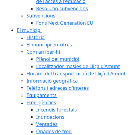
de l'accés a l'educació
Resolució subvencions
Subvencions
Fons Next Generation EU
El municipi
Història
El municipi en xifres
Com arribar-hi
Plànol del municipi
Localitzador masies de Lliçà d'Amunt
Horaris del transport urbà de Lliçà d'Amunt
Informació geogràfica
Telèfons i adreces d'interès
Equipaments
Emergències
Incendis forestals
Inundacions
Ventades
Onades de fred