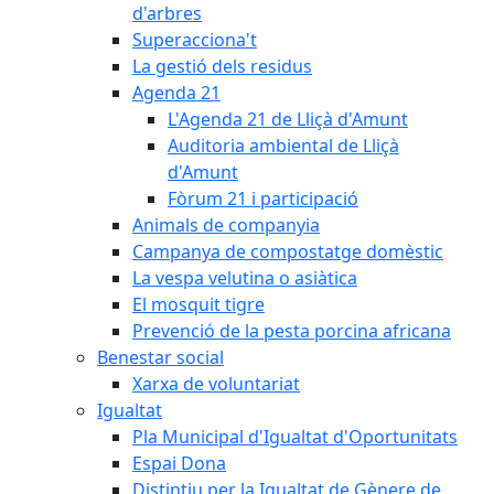
d'arbres
Superacciona't
La gestió dels residus
Agenda 21
L'Agenda 21 de Lliçà d'Amunt
Auditoria ambiental de Lliçà
d'Amunt
Fòrum 21 i participació
Animals de companyia
Campanya de compostatge domèstic
La vespa velutina o asiàtica
El mosquit tigre
Prevenció de la pesta porcina africana
Benestar social
Xarxa de voluntariat
Igualtat
Pla Municipal d'Igualtat d'Oportunitats
Espai Dona
Distintiu per la Igualtat de Gènere de