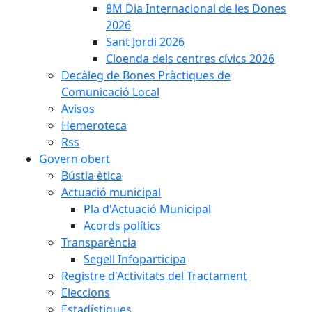
8M Dia Internacional de les Dones
2026
Sant Jordi 2026
Cloenda dels centres cívics 2026
Decàleg de Bones Pràctiques de
Comunicació Local
Avisos
Hemeroteca
Rss
Govern obert
Bústia ètica
Actuació municipal
Pla d'Actuació Municipal
Acords polítics
Transparència
Segell Infoparticipa
Registre d'Activitats del Tractament
Eleccions
Estadístiques