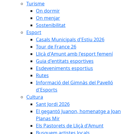
Turisme
On dormir
On menjar
Sostenibilitat
Esport
Casals Municipals d'Estiu 2026
Tour de France 26
Lliçà d'Amunt amb l'esport femení
Guia d'entitats esportives
Esdeveniments esportius
Rutes
Informació del Gimnàs del Pavelló
d'Esports
Cultura
Sant Jordi 2026
El gegantó Juanon, homenatge a Joan
Planas Mir
Els Pastorets de Lliçà d'Amunt
Busquem artistes locals