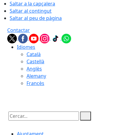
Saltar a la capçalera
Saltar al contingut
Saltar al peu de pàgina
Contactar
Idiomes
Català
Castellà
Anglès
Alemany
Francès
08.08.2026 | 16:39
Cercar:
Ajuntament