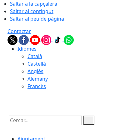
Saltar a la capçalera
Saltar al contingut
Saltar al peu de pàgina
Contactar
Idiomes
Català
Castellà
Anglès
Alemany
Francès
07.08.2026 | 18:53
Cercar:
Ajuntament