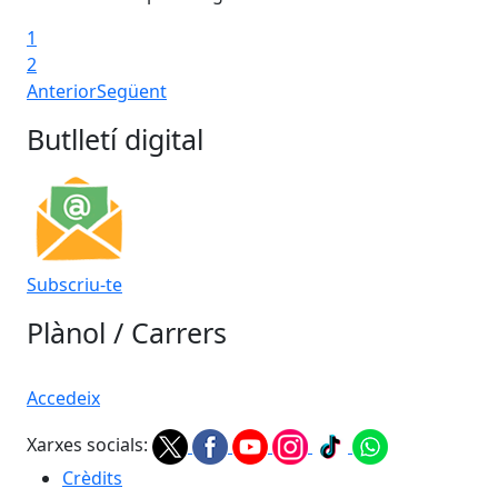
1
2
Anterior
Següent
Butlletí digital
Subscriu-te
Plànol / Carrers
Accedeix
Xarxes socials:
Crèdits