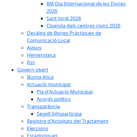
8M Dia Internacional de les Dones
2026
Sant Jordi 2026
Cloenda dels centres cívics 2026
Decàleg de Bones Pràctiques de
Comunicació Local
Avisos
Hemeroteca
Rss
Govern obert
Bústia ètica
Actuació municipal
Pla d'Actuació Municipal
Acords polítics
Transparència
Segell Infoparticipa
Registre d'Activitats del Tractament
Eleccions
Estadístiques