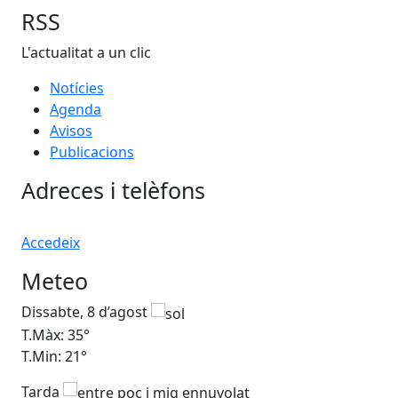
RSS
L'actualitat a un clic
Notícies
Agenda
Avisos
Publicacions
Adreces i telèfons
Accedeix
Meteo
Dissabte, 8 d’agost
Di
T.Màx: 35°
T.M
T.Min: 21°
T.M
Tarda