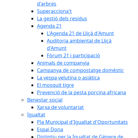
d'arbres
Superacciona't
La gestió dels residus
Agenda 21
L'Agenda 21 de Lliçà d'Amunt
Auditoria ambiental de Lliçà
d'Amunt
Fòrum 21 i participació
Animals de companyia
Campanya de compostatge domèstic
La vespa velutina o asiàtica
El mosquit tigre
Prevenció de la pesta porcina africana
Benestar social
Xarxa de voluntariat
Igualtat
Pla Municipal d'Igualtat d'Oportunitats
Espai Dona
Distintiu per la Igualtat de Gènere de