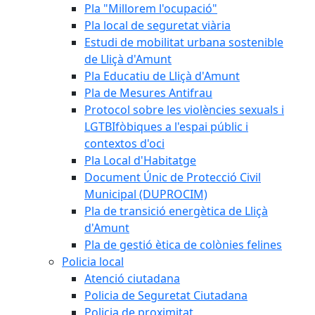
Pla "Millorem l'ocupació"
Pla local de seguretat viària
Estudi de mobilitat urbana sostenible
de Lliçà d'Amunt
Pla Educatiu de Lliçà d'Amunt
Pla de Mesures Antifrau
Protocol sobre les violències sexuals i
LGTBIfòbiques a l'espai públic i
contextos d'oci
Pla Local d'Habitatge
Document Únic de Protecció Civil
Municipal (DUPROCIM)
Pla de transició energètica de Lliçà
d'Amunt
Pla de gestió ètica de colònies felines
Policia local
Atenció ciutadana
Policia de Seguretat Ciutadana
Policia de proximitat