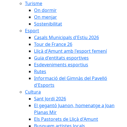
Turisme
On dormir
On menjar
Sostenibilitat
Esport
Casals Municipals d'Estiu 2026
Tour de France 26
Lliçà d'Amunt amb l'esport femení
Guia d'entitats esportives
Esdeveniments esportius
Rutes
Informació del Gimnàs del Pavelló
d'Esports
Cultura
Sant Jordi 2026
El gegantó Juanon, homenatge a Joan
Planas Mir
Els Pastorets de Lliçà d'Amunt
Busquem artistes locals