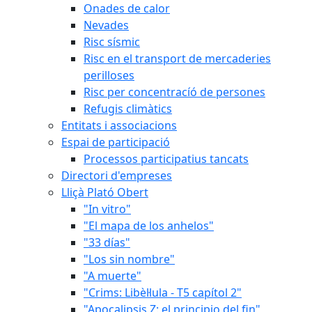
Onades de calor
Nevades
Risc sísmic
Risc en el transport de mercaderies
perilloses
Risc per concentracíó de persones
Refugis climàtics
Entitats i associacions
Espai de participació
Processos participatius tancats
Directori d'empreses
Lliçà Plató Obert
"In vitro"
"El mapa de los anhelos"
"33 días"
"Los sin nombre"
"A muerte"
"Crims: Libèl·lula - T5 capítol 2"
"Apocalipsis Z: el principio del fin"