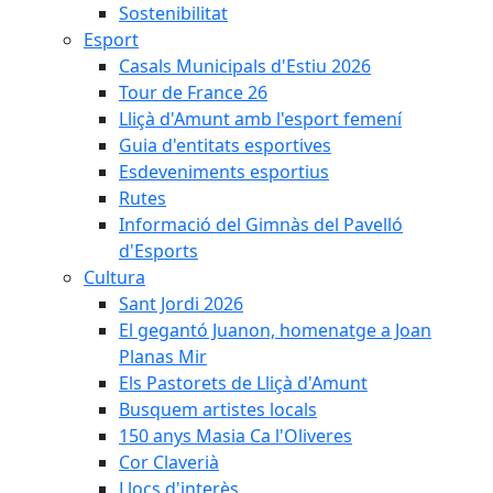
Sostenibilitat
Esport
Casals Municipals d'Estiu 2026
Tour de France 26
Lliçà d'Amunt amb l'esport femení
Guia d'entitats esportives
Esdeveniments esportius
Rutes
Informació del Gimnàs del Pavelló
d'Esports
Cultura
Sant Jordi 2026
El gegantó Juanon, homenatge a Joan
Planas Mir
Els Pastorets de Lliçà d'Amunt
Busquem artistes locals
150 anys Masia Ca l'Oliveres
Cor Claverià
Llocs d'interès