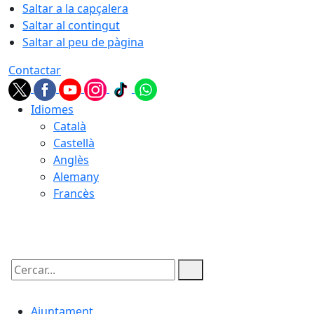
Saltar a la capçalera
Saltar al contingut
Saltar al peu de pàgina
Contactar
Idiomes
Català
Castellà
Anglès
Alemany
Francès
08.08.2026 | 15:39
Cercar:
Ajuntament