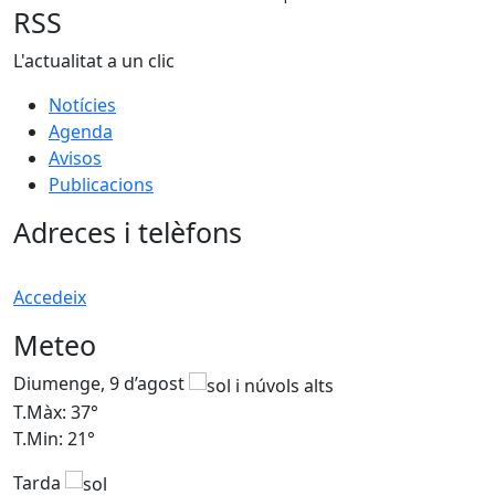
RSS
L'actualitat a un clic
Notícies
Agenda
Avisos
Publicacions
Adreces i telèfons
Accedeix
Meteo
Diumenge, 9 d’agost
D
T.Màx: 37°
T
T.Min: 21°
T
Tarda
T