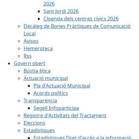
2026
Sant Jordi 2026
Cloenda dels centres cívics 2026
Decàleg de Bones Pràctiques de Comunicació
Local
Avisos
Hemeroteca
Rss
Govern obert
Bústia ètica
Actuació municipal
Pla d'Actuació Municipal
Acords polítics
Transparència
Segell Infoparticipa
Registre d'Activitats del Tractament
Eleccions
Estadístiques
Estadístiques Dret d'accés a la informació