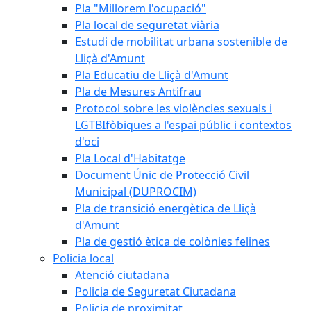
Pla "Millorem l'ocupació"
Pla local de seguretat viària
Estudi de mobilitat urbana sostenible de
Lliçà d'Amunt
Pla Educatiu de Lliçà d'Amunt
Pla de Mesures Antifrau
Protocol sobre les violències sexuals i
LGTBIfòbiques a l'espai públic i contextos
d'oci
Pla Local d'Habitatge
Document Únic de Protecció Civil
Municipal (DUPROCIM)
Pla de transició energètica de Lliçà
d'Amunt
Pla de gestió ètica de colònies felines
Policia local
Atenció ciutadana
Policia de Seguretat Ciutadana
Policia de proximitat