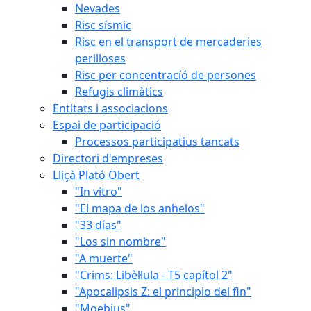
Nevades
Risc sísmic
Risc en el transport de mercaderies
perilloses
Risc per concentracíó de persones
Refugis climàtics
Entitats i associacions
Espai de participació
Processos participatius tancats
Directori d'empreses
Lliçà Plató Obert
"In vitro"
"El mapa de los anhelos"
"33 días"
"Los sin nombre"
"A muerte"
"Crims: Libèl·lula - T5 capítol 2"
"Apocalipsis Z: el principio del fin"
"Moebius"