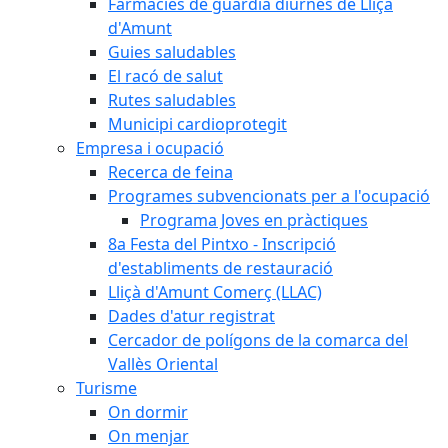
Farmàcies de guàrdia diürnes de Lliçà
d'Amunt
Guies saludables
El racó de salut
Rutes saludables
Municipi cardioprotegit
Empresa i ocupació
Recerca de feina
Programes subvencionats per a l'ocupació
Programa Joves en pràctiques
8a Festa del Pintxo - Inscripció
d'establiments de restauració
Lliçà d'Amunt Comerç (LLAC)
Dades d'atur registrat
Cercador de polígons de la comarca del
Vallès Oriental
Turisme
On dormir
On menjar