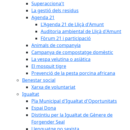
Superacciona't
La gestió dels residus
Agenda 21
L'Agenda 21 de Lliçà d'Amunt
Auditoria ambiental de Lliçà d'Amunt
Fòrum 21 i participació
Animals de companyia
Campanya de compostatge domèstic
La vespa velutina o asiàtica
El mosquit tigre
Prevenció de la pesta porcina africana
Benestar social
Xarxa de voluntariat
Igualtat
Pla Municipal d'Igualtat d'Oportunitats
Espai Dona
Distintiu per la Igualtat de Gènere de
Forgender Seal
Llenguatge no sexista