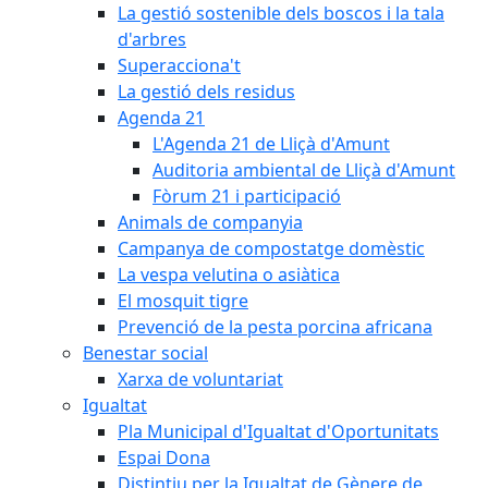
La gestió sostenible dels boscos i la tala
d'arbres
Superacciona't
La gestió dels residus
Agenda 21
L'Agenda 21 de Lliçà d'Amunt
Auditoria ambiental de Lliçà d'Amunt
Fòrum 21 i participació
Animals de companyia
Campanya de compostatge domèstic
La vespa velutina o asiàtica
El mosquit tigre
Prevenció de la pesta porcina africana
Benestar social
Xarxa de voluntariat
Igualtat
Pla Municipal d'Igualtat d'Oportunitats
Espai Dona
Distintiu per la Igualtat de Gènere de