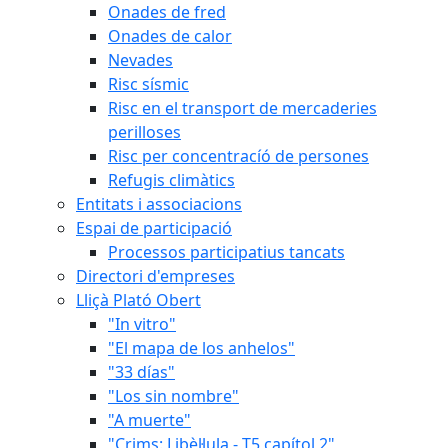
Onades de fred
Onades de calor
Nevades
Risc sísmic
Risc en el transport de mercaderies
perilloses
Risc per concentracíó de persones
Refugis climàtics
Entitats i associacions
Espai de participació
Processos participatius tancats
Directori d'empreses
Lliçà Plató Obert
"In vitro"
"El mapa de los anhelos"
"33 días"
"Los sin nombre"
"A muerte"
"Crims: Libèl·lula - T5 capítol 2"