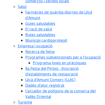
comerços i serveis locals
Salut
Farmàcies de guàrdia diürnes de Lliçà
d'Amunt
Guies saludables
El racó de salut
Rutes saludables
Municipi cardioprotegit
Empresa i ocupació
Recerca de feina
Programes subvencionats per a l'ocupació
Programa Joves en pràctiques
8a Festa del Pintxo - Inscripció
d'establiments de restauració
Lliçà d'Amunt Comerç (LLAC)
Dades d'atur registrat
Cercador de polígons de la comarca del
Vallès Oriental
Turisme