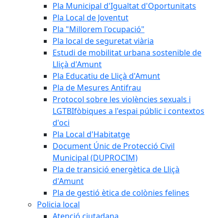
Pla Municipal d'Igualtat d'Oportunitats
Pla Local de Joventut
Pla "Millorem l'ocupació"
Pla local de seguretat viària
Estudi de mobilitat urbana sostenible de
Lliçà d'Amunt
Pla Educatiu de Lliçà d'Amunt
Pla de Mesures Antifrau
Protocol sobre les violències sexuals i
LGTBIfòbiques a l'espai públic i contextos
d'oci
Pla Local d'Habitatge
Document Únic de Protecció Civil
Municipal (DUPROCIM)
Pla de transició energètica de Lliçà
d'Amunt
Pla de gestió ètica de colònies felines
Policia local
Atenció ciutadana