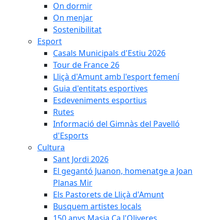
On dormir
On menjar
Sostenibilitat
Esport
Casals Municipals d'Estiu 2026
Tour de France 26
Lliçà d'Amunt amb l'esport femení
Guia d'entitats esportives
Esdeveniments esportius
Rutes
Informació del Gimnàs del Pavelló
d'Esports
Cultura
Sant Jordi 2026
El gegantó Juanon, homenatge a Joan
Planas Mir
Els Pastorets de Lliçà d'Amunt
Busquem artistes locals
150 anys Masia Ca l'Oliveres