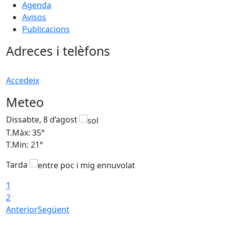
Agenda
Avisos
Publicacions
Adreces i telèfons
Accedeix
Meteo
Dissabte, 8 d’agost
D
T.Màx: 35°
T
T.Min: 21°
T
Tarda
1
2
Anterior
Següent