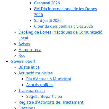
Carnaval 2026
8M Dia Internacional de les Dones
2026
Sant Jordi 2026
Cloenda dels centres cívics 2026
Decàleg de Bones Pràctiques de Comunicació
Local
Avisos
Hemeroteca
Rss
Govern obert
Bústia ètica
Actuació municipal
Pla d'Actuació Municipal
Acords polítics
Transparència
Segell Infoparticipa
Registre d'Activitats del Tractament
Eleccions