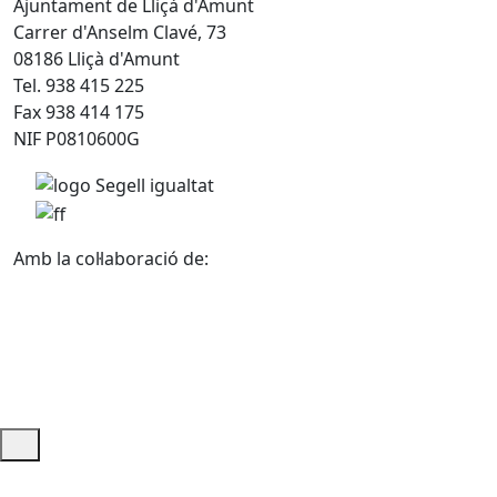
Ajuntament de Lliçà d'Amunt
Carrer d'Anselm Clavé, 73
08186 Lliçà d'Amunt
Tel. 938 415 225
Fax 938 414 175
NIF P0810600G
Amb la col·laboració de:
Ajuda i accés ràpid