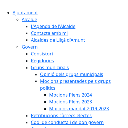
Cercar:
Ajuntament
Alcalde
L'Agenda de l'Alcalde
Contacta amb mi
Alcaldes de Lliçà d'Amunt
Govern
Consistori
Regidories
Grups municipals
Opinió dels grups municipals
Mocions presentades pels grups
polítics
Mocions Plens 2024
Mocions Plens 2023
Mocions mandat 2019-2023
Retribucions càrrecs electes
Codi de conducta i de bon govern