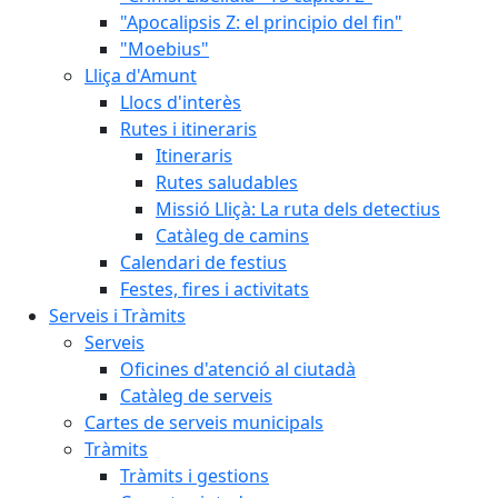
"Apocalipsis Z: el principio del fin"
"Moebius"
Lliça d'Amunt
Llocs d'interès
Rutes i itineraris
Itineraris
Rutes saludables
Missió Lliçà: La ruta dels detectius
Catàleg de camins
Calendari de festius
Festes, fires i activitats
Serveis i Tràmits
Serveis
Oficines d'atenció al ciutadà
Catàleg de serveis
Cartes de serveis municipals
Tràmits
Tràmits i gestions