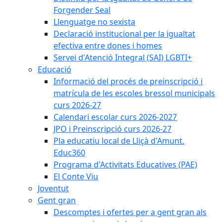
Forgender Seal
Llenguatge no sexista
Declaració institucional per la igualtat
efectiva entre dones i homes
Servei d'Atenció Integral (SAI) LGBTI+
Educació
Informació del procés de preinscripció i
matrícula de les escoles bressol municipals
curs 2026-27
Calendari escolar curs 2026-2027
JPO i Preinscripció curs 2026-27
Pla educatiu local de Lliçà d'Amunt.
Educ360
Programa d'Activitats Educatives (PAE)
El Conte Viu
Joventut
Gent gran
Descomptes i ofertes per a gent gran als