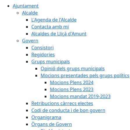
Ajuntament
Alcalde
L'Agenda de l'Alcalde
Contacta amb mi
Alcaldes de Lliçà d'Amunt
Govern
Consistori
Regidories
Grups municipals
Opinió dels grups municipals
Mocions presentades pels grups polítics
Mocions Plens 2024
Mocions Plens 2023
Mocions mandat 2019-2023
Retribucions càrrecs electes
Codi de conducta i de bon govern
Organigrama
Òrgans de Govern