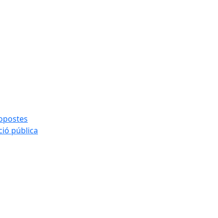
ropostes
ció pública