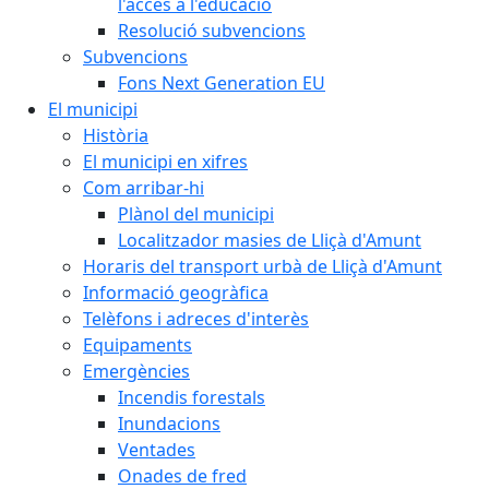
l'accés a l'educació
Resolució subvencions
Subvencions
Fons Next Generation EU
El municipi
Història
El municipi en xifres
Com arribar-hi
Plànol del municipi
Localitzador masies de Lliçà d'Amunt
Horaris del transport urbà de Lliçà d'Amunt
Informació geogràfica
Telèfons i adreces d'interès
Equipaments
Emergències
Incendis forestals
Inundacions
Ventades
Onades de fred