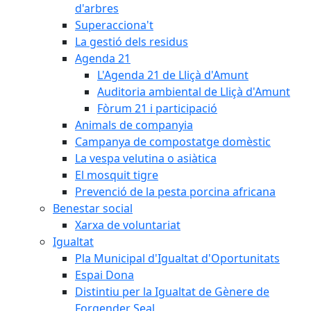
d'arbres
Superacciona't
La gestió dels residus
Agenda 21
L'Agenda 21 de Lliçà d'Amunt
Auditoria ambiental de Lliçà d'Amunt
Fòrum 21 i participació
Animals de companyia
Campanya de compostatge domèstic
La vespa velutina o asiàtica
El mosquit tigre
Prevenció de la pesta porcina africana
Benestar social
Xarxa de voluntariat
Igualtat
Pla Municipal d'Igualtat d'Oportunitats
Espai Dona
Distintiu per la Igualtat de Gènere de
Forgender Seal