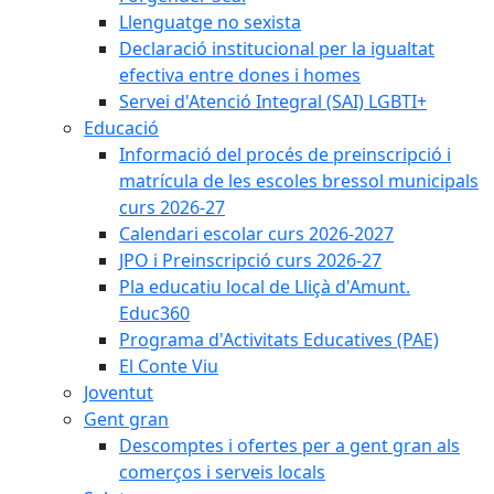
Llenguatge no sexista
Declaració institucional per la igualtat
efectiva entre dones i homes
Servei d'Atenció Integral (SAI) LGBTI+
Educació
Informació del procés de preinscripció i
matrícula de les escoles bressol municipals
curs 2026-27
Calendari escolar curs 2026-2027
JPO i Preinscripció curs 2026-27
Pla educatiu local de Lliçà d'Amunt.
Educ360
Programa d'Activitats Educatives (PAE)
El Conte Viu
Joventut
Gent gran
Descomptes i ofertes per a gent gran als
comerços i serveis locals