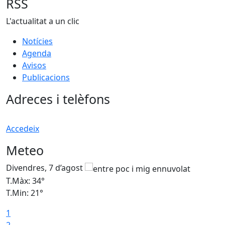
RSS
L'actualitat a un clic
Notícies
Agenda
Avisos
Publicacions
Adreces i telèfons
Accedeix
Meteo
Divendres, 7 d’agost
D
T.Màx: 34°
T
T.Min: 21°
T
1
T
2