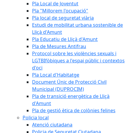
Pla Local de Joventut
Pla "Millorem l'ocupació"
Pla local de seguretat viària
Estudi de mobilitat urbana sostenible de
Lliçà d'Amunt
Pla Educatiu de Lliçà d'Amunt
Pla de Mesures Antifrau
Protocol sobre les violències sexuals i
LGTBIfòbiques a l'espai públic i contextos
d'oci
Pla Local d'Habitatge
Document Únic de Protecció Civil
Municipal (DUPROCIM)
Pla de transició energètica de Lliçà
d'Amunt
Pla de gestió ètica de colònies felines
Policia local
Atenció ciutadana
Policia de Seguretat Ciutadana