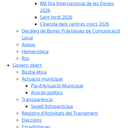
8M Dia Internacional de les Dones
2026
Sant Jordi 2026
Cloenda dels centres cívics 2026
Decàleg de Bones Pràctiques de Comunicació
Local
Avisos
Hemeroteca
Rss
Govern obert
Bústia ètica
Actuació municipal
Pla d'Actuació Municipal
Acords polítics
Transparència
Segell Infoparticipa
Registre d'Activitats del Tractament
Eleccions
Estadístiques