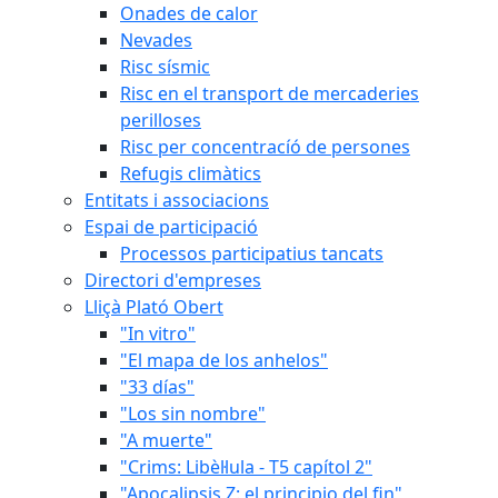
Onades de calor
Nevades
Risc sísmic
Risc en el transport de mercaderies
perilloses
Risc per concentracíó de persones
Refugis climàtics
Entitats i associacions
Espai de participació
Processos participatius tancats
Directori d'empreses
Lliçà Plató Obert
"In vitro"
"El mapa de los anhelos"
"33 días"
"Los sin nombre"
"A muerte"
"Crims: Libèl·lula - T5 capítol 2"
"Apocalipsis Z: el principio del fin"