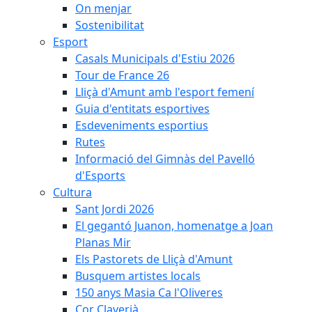
On menjar
Sostenibilitat
Esport
Casals Municipals d'Estiu 2026
Tour de France 26
Lliçà d'Amunt amb l'esport femení
Guia d'entitats esportives
Esdeveniments esportius
Rutes
Informació del Gimnàs del Pavelló
d'Esports
Cultura
Sant Jordi 2026
El gegantó Juanon, homenatge a Joan
Planas Mir
Els Pastorets de Lliçà d'Amunt
Busquem artistes locals
150 anys Masia Ca l'Oliveres
Cor Claverià