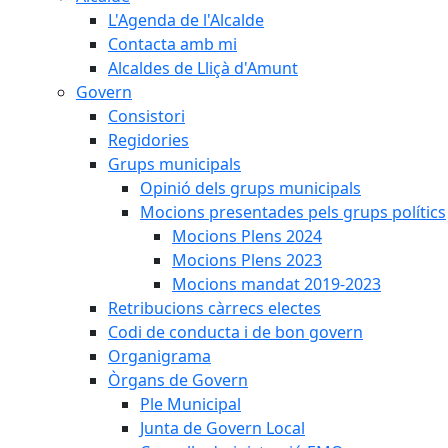
L'Agenda de l'Alcalde
Contacta amb mi
Alcaldes de Lliçà d'Amunt
Govern
Consistori
Regidories
Grups municipals
Opinió dels grups municipals
Mocions presentades pels grups polítics
Mocions Plens 2024
Mocions Plens 2023
Mocions mandat 2019-2023
Retribucions càrrecs electes
Codi de conducta i de bon govern
Organigrama
Òrgans de Govern
Ple Municipal
Junta de Govern Local