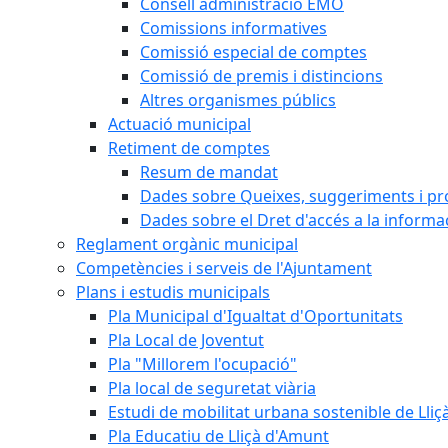
Consell administració EMO
Comissions informatives
Comissió especial de comptes
Comissió de premis i distincions
Altres organismes públics
Actuació municipal
Retiment de comptes
Resum de mandat
Dades sobre Queixes, suggeriments i p
Dades sobre el Dret d'accés a la informa
Reglament orgànic municipal
Competències i serveis de l'Ajuntament
Plans i estudis municipals
Pla Municipal d'Igualtat d'Oportunitats
Pla Local de Joventut
Pla "Millorem l'ocupació"
Pla local de seguretat viària
Estudi de mobilitat urbana sostenible de Lli
Pla Educatiu de Lliçà d'Amunt