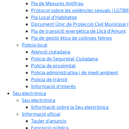
Pla de Mesures Antifrau
Protocol sobre les violències sexuals i LGTBIf
Pla Local d'Habitatge
Document Únic de Protecció Civil Municipa
Pla de transició energètica de Lliçà d'Amunt
Pla de gestió ètica de colònies felines
Policia local
Atenció ciutadana
Policia de Seguretat Ciutadana
Policia de proximitat
Policia administrativa i de medi ambient
Policia de trànsit
Informació d'interès
Seu electrònica
Seu electrònica
Informació sobre la Seu electrònica
Informació oficial
Tauler d'anuncis
Exposició pública