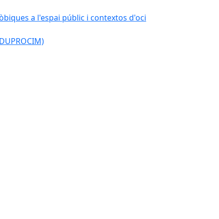
òbiques a l'espai públic i contextos d'oci
l (DUPROCIM)