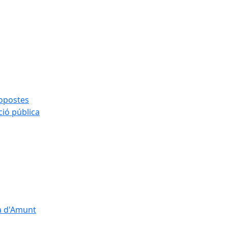
ropostes
ció pública
çà d'Amunt