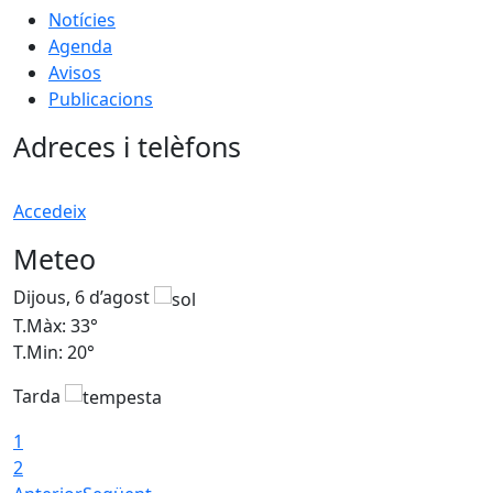
Notícies
Agenda
Avisos
Publicacions
Adreces i telèfons
Accedeix
Meteo
Dijous, 6 d’agost
D
T.Màx: 33°
T
T.Min: 20°
T
Tarda
1
2