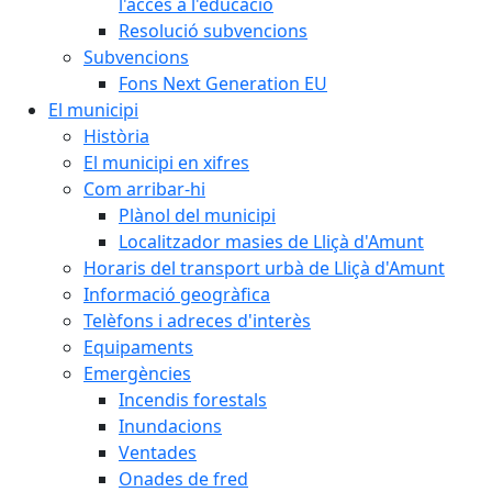
l'accés a l'educació
Resolució subvencions
Subvencions
Fons Next Generation EU
El municipi
Història
El municipi en xifres
Com arribar-hi
Plànol del municipi
Localitzador masies de Lliçà d'Amunt
Horaris del transport urbà de Lliçà d'Amunt
Informació geogràfica
Telèfons i adreces d'interès
Equipaments
Emergències
Incendis forestals
Inundacions
Ventades
Onades de fred