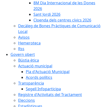
8M Dia Internacional de les Dones
2026
Sant Jordi 2026
Cloenda dels centres cívics 2026
Decàleg de Bones Pràctiques de Comunicació
Local
Avisos
Hemeroteca
Rss
Govern obert
Bústia ètica
Actuació municipal
Pla d'Actuació Municipal
Acords polítics
Transparència
Segell Infoparticipa
Registre d'Activitats del Tractament
Eleccions
Estadístiques