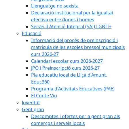
Llenguatge no sexista
Declaració institucional per la igualtat
efectiva entre dones i homes
Servei d'Atenció Integral (SAI) LGBTI+
Educació
Informació del procés de preinscripció i
matrícula de les escoles bressol municipals
curs 2026-27
Calendari escolar curs 2026-2027
JPO i Preinscripció curs 2026-27
Pla educatiu local de Lliçà d'Amunt.
Educ360
Programa d'Activitats Educatives (PAE)
El Conte Viu
Joventut
Gent gran
Descomptes i ofertes per a gent gran als
comerços i serveis locals