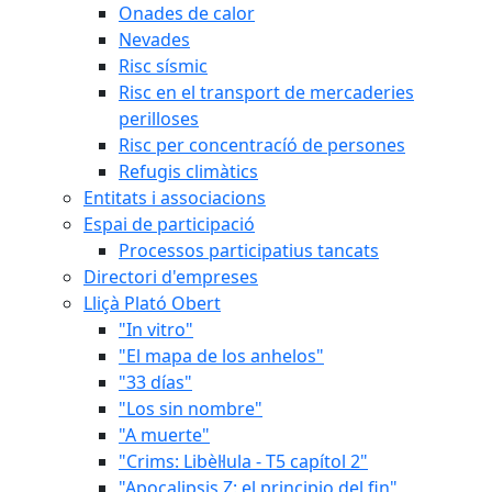
Onades de calor
Nevades
Risc sísmic
Risc en el transport de mercaderies
perilloses
Risc per concentracíó de persones
Refugis climàtics
Entitats i associacions
Espai de participació
Processos participatius tancats
Directori d'empreses
Lliçà Plató Obert
"In vitro"
"El mapa de los anhelos"
"33 días"
"Los sin nombre"
"A muerte"
"Crims: Libèl·lula - T5 capítol 2"
"Apocalipsis Z: el principio del fin"