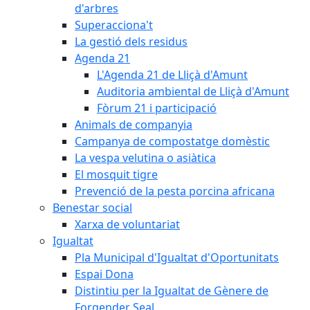
d'arbres
Superacciona't
La gestió dels residus
Agenda 21
L'Agenda 21 de Lliçà d'Amunt
Auditoria ambiental de Lliçà d'Amunt
Fòrum 21 i participació
Animals de companyia
Campanya de compostatge domèstic
La vespa velutina o asiàtica
El mosquit tigre
Prevenció de la pesta porcina africana
Benestar social
Xarxa de voluntariat
Igualtat
Pla Municipal d'Igualtat d'Oportunitats
Espai Dona
Distintiu per la Igualtat de Gènere de
Forgender Seal