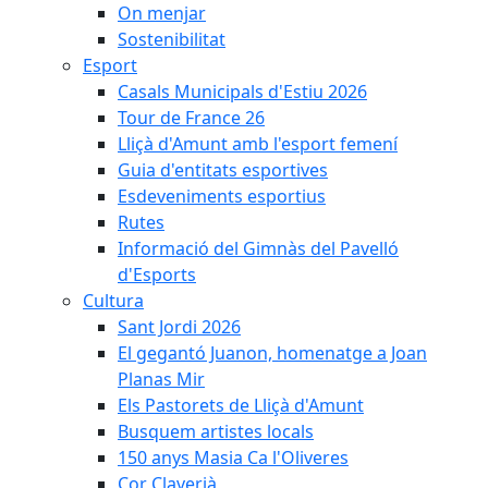
On menjar
Sostenibilitat
Esport
Casals Municipals d'Estiu 2026
Tour de France 26
Lliçà d'Amunt amb l'esport femení
Guia d'entitats esportives
Esdeveniments esportius
Rutes
Informació del Gimnàs del Pavelló
d'Esports
Cultura
Sant Jordi 2026
El gegantó Juanon, homenatge a Joan
Planas Mir
Els Pastorets de Lliçà d'Amunt
Busquem artistes locals
150 anys Masia Ca l'Oliveres
Cor Claverià