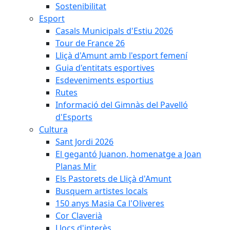
Sostenibilitat
Esport
Casals Municipals d'Estiu 2026
Tour de France 26
Lliçà d'Amunt amb l'esport femení
Guia d'entitats esportives
Esdeveniments esportius
Rutes
Informació del Gimnàs del Pavelló
d'Esports
Cultura
Sant Jordi 2026
El gegantó Juanon, homenatge a Joan
Planas Mir
Els Pastorets de Lliçà d'Amunt
Busquem artistes locals
150 anys Masia Ca l'Oliveres
Cor Claverià
Llocs d'interès