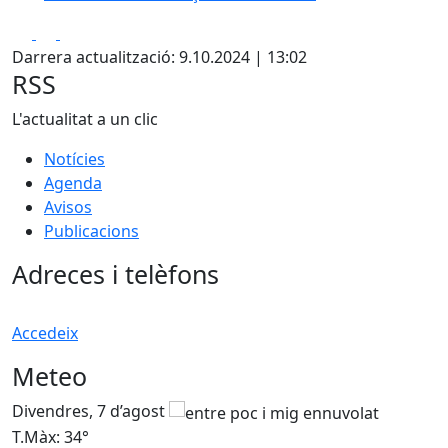
Facebook
X
Pdf
Darrera actualització: 9.10.2024 | 13:02
RSS
L'actualitat a un clic
Notícies
Agenda
Avisos
Publicacions
Adreces i telèfons
Accedeix
Meteo
Divendres, 7 d’agost
D
T.Màx: 34°
T