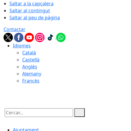
Saltar a la capçalera
Saltar al contingut
Saltar al peu de pàgina
Contactar
Idiomes
Català
Castellà
Anglès
Alemany
Francès
07.08.2026 | 12:49
Cercar:
Ajuntament