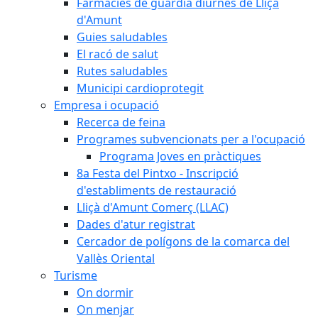
Farmàcies de guàrdia diürnes de Lliçà
d'Amunt
Guies saludables
El racó de salut
Rutes saludables
Municipi cardioprotegit
Empresa i ocupació
Recerca de feina
Programes subvencionats per a l'ocupació
Programa Joves en pràctiques
8a Festa del Pintxo - Inscripció
d'establiments de restauració
Lliçà d'Amunt Comerç (LLAC)
Dades d'atur registrat
Cercador de polígons de la comarca del
Vallès Oriental
Turisme
On dormir
On menjar