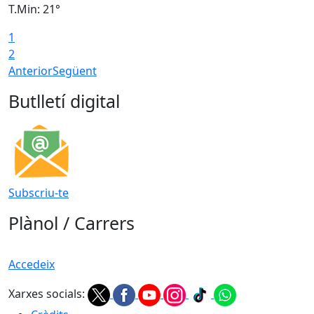
T.Min: 21°
T
1
T
2
Anterior
Següent
Butlletí digital
Subscriu-te
Plànol / Carrers
Accedeix
Xarxes socials: