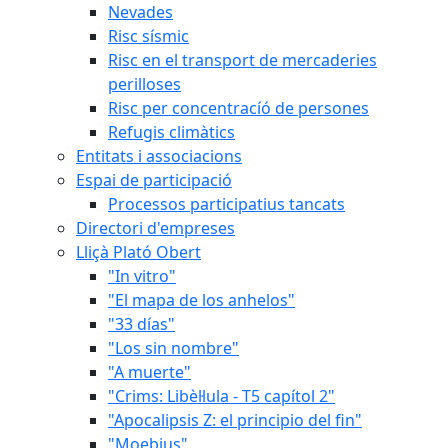
Nevades
Risc sísmic
Risc en el transport de mercaderies
perilloses
Risc per concentracíó de persones
Refugis climàtics
Entitats i associacions
Espai de participació
Processos participatius tancats
Directori d'empreses
Lliçà Plató Obert
"In vitro"
"El mapa de los anhelos"
"33 días"
"Los sin nombre"
"A muerte"
"Crims: Libèl·lula - T5 capítol 2"
"Apocalipsis Z: el principio del fin"
"Moebius"