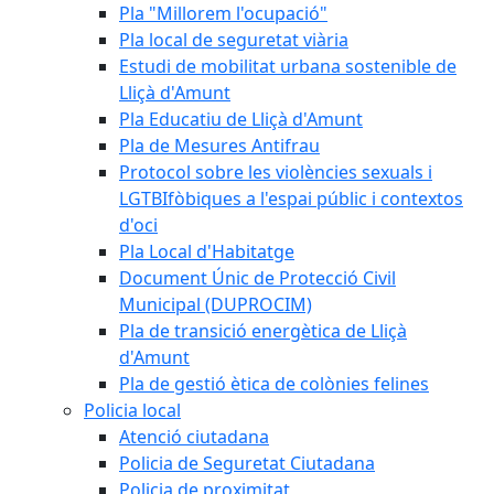
Pla "Millorem l'ocupació"
Pla local de seguretat viària
Estudi de mobilitat urbana sostenible de
Lliçà d'Amunt
Pla Educatiu de Lliçà d'Amunt
Pla de Mesures Antifrau
Protocol sobre les violències sexuals i
LGTBIfòbiques a l'espai públic i contextos
d'oci
Pla Local d'Habitatge
Document Únic de Protecció Civil
Municipal (DUPROCIM)
Pla de transició energètica de Lliçà
d'Amunt
Pla de gestió ètica de colònies felines
Policia local
Atenció ciutadana
Policia de Seguretat Ciutadana
Policia de proximitat