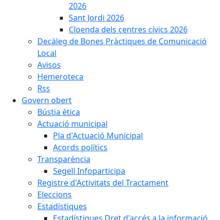
2026
Sant Jordi 2026
Cloenda dels centres cívics 2026
Decàleg de Bones Pràctiques de Comunicació
Local
Avisos
Hemeroteca
Rss
Govern obert
Bústia ètica
Actuació municipal
Pla d'Actuació Municipal
Acords polítics
Transparència
Segell Infoparticipa
Registre d'Activitats del Tractament
Eleccions
Estadístiques
Estadístiques Dret d'accés a la informació