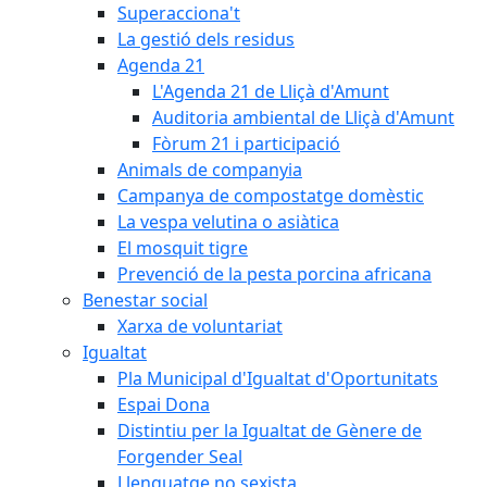
Superacciona't
La gestió dels residus
Agenda 21
L'Agenda 21 de Lliçà d'Amunt
Auditoria ambiental de Lliçà d'Amunt
Fòrum 21 i participació
Animals de companyia
Campanya de compostatge domèstic
La vespa velutina o asiàtica
El mosquit tigre
Prevenció de la pesta porcina africana
Benestar social
Xarxa de voluntariat
Igualtat
Pla Municipal d'Igualtat d'Oportunitats
Espai Dona
Distintiu per la Igualtat de Gènere de
Forgender Seal
Llenguatge no sexista