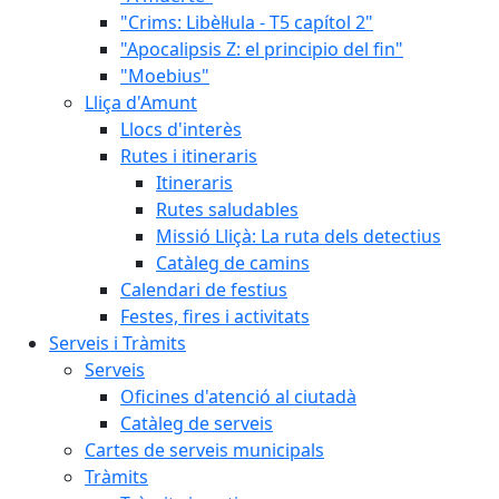
"Crims: Libèl·lula - T5 capítol 2"
"Apocalipsis Z: el principio del fin"
"Moebius"
Lliça d'Amunt
Llocs d'interès
Rutes i itineraris
Itineraris
Rutes saludables
Missió Lliçà: La ruta dels detectius
Catàleg de camins
Calendari de festius
Festes, fires i activitats
Serveis i Tràmits
Serveis
Oficines d'atenció al ciutadà
Catàleg de serveis
Cartes de serveis municipals
Tràmits