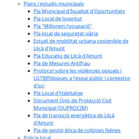
Plans i estudis municipals
Pla Municipal d'Igualtat d'Oportunitats
Pla Local de Joventut
Pla "Millorem l'ocupació"
Pla local de seguretat viària
Estudi de mobilitat urbana sostenible de
Lliçà d'Amunt
Pla Educatiu de Lliçà d'Amunt
Pla de Mesures Antifrau
Protocol sobre les violències sexuals i
LGTBIfòbiques a l'espai públic i contextos
d'oci
Pla Local d'Habitatge
Document Únic de Protecció Civil
Municipal (DUPROCIM)
Pla de transició energètica de Lliçà
d'Amunt
Pla de gestió ètica de colònies felines
Policia local