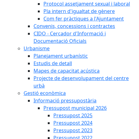
Protocol assetjament sexual i laboral
Pla intern d'igualtat de gènere
Com fer pràctiques a l'Ajuntament
Convenis, concessions i contractes
CIDO - Cercador d'Informació i
Documentació Oficials
Urbanisme
Planejament urbanístic
Estudis de detall
Mapes de capacitat acústica
Projecte de desenvolupament del centre
urbà
Gestió econòmica
Informació pressupostària
Pressupost municipal 2026
Pressupost 2025
Pressupost 2024
Pressupost 2023
Pressupost 2022