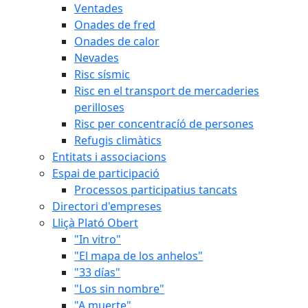
Ventades
Onades de fred
Onades de calor
Nevades
Risc sísmic
Risc en el transport de mercaderies
perilloses
Risc per concentracíó de persones
Refugis climàtics
Entitats i associacions
Espai de participació
Processos participatius tancats
Directori d'empreses
Lliçà Plató Obert
"In vitro"
"El mapa de los anhelos"
"33 días"
"Los sin nombre"
"A muerte"