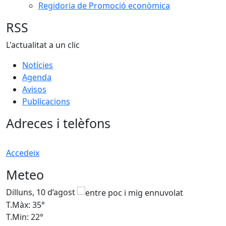
Regidoria de Promoció econòmica
RSS
L'actualitat a un clic
Notícies
Agenda
Avisos
Publicacions
Adreces i telèfons
Accedeix
Meteo
Dilluns, 10 d’agost
D
T.Màx: 35°
T
T.Min: 22°
T