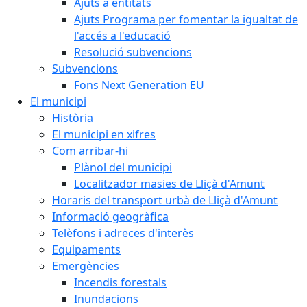
Ajuts a entitats
Ajuts Programa per fomentar la igualtat de
l'accés a l'educació
Resolució subvencions
Subvencions
Fons Next Generation EU
El municipi
Història
El municipi en xifres
Com arribar-hi
Plànol del municipi
Localitzador masies de Lliçà d'Amunt
Horaris del transport urbà de Lliçà d'Amunt
Informació geogràfica
Telèfons i adreces d'interès
Equipaments
Emergències
Incendis forestals
Inundacions