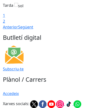
Tarda
T
1
2
Anterior
Següent
Butlletí digital
Subscriu-te
Plànol / Carrers
Accedeix
Xarxes socials: