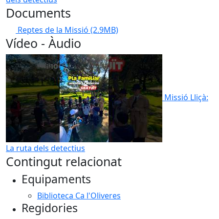
Documents
Reptes de la Missió
(2.9MB)
Vídeo - Àudio
Missió Lliçà:
La ruta dels detectius
Contingut relacionat
Equipaments
Biblioteca Ca l'Oliveres
Regidories