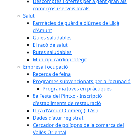
Descomptes i ofertes per a gent gran als
comerços i serveis locals
Salut
Farmàcies de guàrdia diürnes de Lliçà
d'Amunt
Guies saludables
El racó de salut
Rutes saludables
Municipi cardioprotegit
Empresa i ocupació
Recerca de feina
Programes subvencionats per a l'ocupació
Programa Joves en pràctiques
8a Festa del Pintxo - Inscripció
d'establiments de restauració
Lliçà d'Amunt Comerç (LLAC)
Dades d'atur registrat
Cercador de polígons de la comarca del
Vallès Oriental