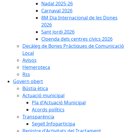
Nadal 2025-26
Carnaval 2026
8M Dia Internacional de les Dones
2026
Sant Jordi 2026
Cloenda dels centres cívics 2026
Decàleg de Bones Pràctiques de Comunicació
Local
Avisos
Hemeroteca
Rss
Govern obert
Bústia ètica
Actuació municipal
Pla d'Actuació Municipal
Acords polítics
Transparència
Segell Infoparticipa
Registre d'Activitats del Tractament