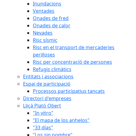
Inundacions
Ventades
Onades de fred
Onades de calor
Nevades
Risc sísmic
Risc en el transport de mercaderies
perilloses
Risc per concentracíó de persones
Refugis climàtics
Entitats i associacions
Espai de participació
Processos participatius tancats
Directori d'empreses
Lliçà Plató Obert
"In vitro"
"El mapa de los anhelos"
"33 días"
"Los sin nombre"