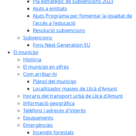
Pla estratègic de subvencions 2023
Ajuts a entitats
Ajuts Programa per fomentar la igualtat de
l'accés a l'educació
Resolució subvencions
Subvencions
Fons Next Generation EU
El municipi
Història
El municipi en xifres
Com arribar-hi
Plànol del municipi
Localitzador masies de Lliçà d'Amunt
Horaris del transport urbà de Lliçà d'Amunt
Informació geogràfica
Telèfons i adreces d'interès
Equipaments
Emergències
Incendis forestals