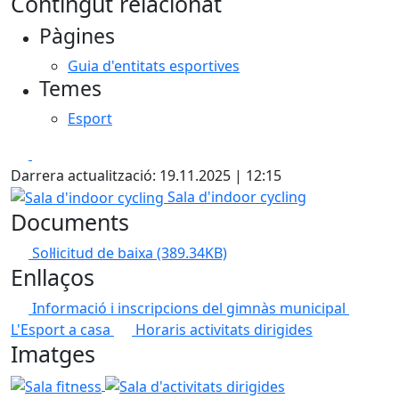
Contingut relacionat
+
Pàgines
−
Guia d'entitats esportives
Temes
Esport
Facebook
X
Darrera actualització: 19.11.2025 | 12:15
Sala d'indoor cycling
Sala d'indoor cycling
Documents
Sol·licitud de baixa
(389.34KB)
Enllaços
Informació i inscripcions del gimnàs municipal
L'Esport a casa
Horaris activitats dirigides
Imatges
Sala fitness
Sala d'activitats dirigides
Sala de fitness