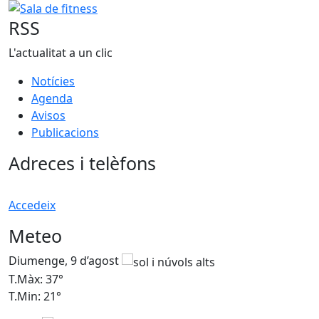
RSS
L'actualitat a un clic
Notícies
Agenda
Avisos
Publicacions
Adreces i telèfons
Accedeix
Meteo
Diumenge, 9 d’agost
D
T.Màx: 37°
T
T.Min: 21°
T