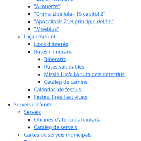
"A muerte"
"Crims: Libèl·lula - T5 capítol 2"
"Apocalipsis Z: el principio del fin"
"Moebius"
Lliça d'Amunt
Llocs d'interès
Rutes i itineraris
Itineraris
Rutes saludables
Missió Lliçà: La ruta dels detectius
Catàleg de camins
Calendari de festius
Festes, fires i activitats
Serveis i Tràmits
Serveis
Oficines d'atenció al ciutadà
Catàleg de serveis
Cartes de serveis municipals