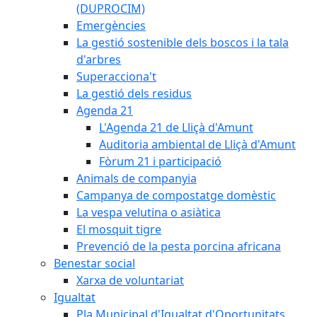
(DUPROCIM)
Emergències
La gestió sostenible dels boscos i la tala
d'arbres
Superacciona't
La gestió dels residus
Agenda 21
L'Agenda 21 de Lliçà d'Amunt
Auditoria ambiental de Lliçà d'Amunt
Fòrum 21 i participació
Animals de companyia
Campanya de compostatge domèstic
La vespa velutina o asiàtica
El mosquit tigre
Prevenció de la pesta porcina africana
Benestar social
Xarxa de voluntariat
Igualtat
Pla Municipal d'Igualtat d'Oportunitats