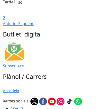
Tarda
T
1
2
Anterior
Següent
Butlletí digital
Subscriu-te
Plànol / Carrers
Accedeix
Xarxes socials:
Crèdits