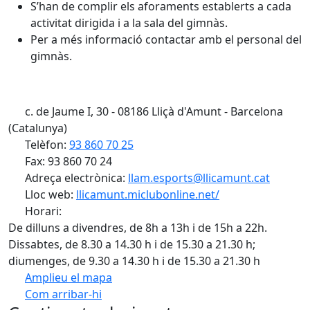
S’han de complir els aforaments establerts a cada
activitat dirigida i a la sala del gimnàs.
Per a més informació contactar amb el personal del
gimnàs.
c. de Jaume I, 30 - 08186 Lliçà d'Amunt - Barcelona
(Catalunya)
Telèfon:
93 860 70 25
Fax: 93 860 70 24
Adreça electrònica:
llam.esports@llicamunt.cat
Lloc web:
llicamunt.miclubonline.net/
Horari:
De dilluns a divendres, de 8h a 13h i de 15h a 22h.
Dissabtes, de 8.30 a 14.30 h i de 15.30 a 21.30 h;
diumenges, de 9.30 a 14.30 h i de 15.30 a 21.30 h
Amplieu el mapa
Com arribar-hi
Leaflet
| ©
OpenStreetMap
contributors