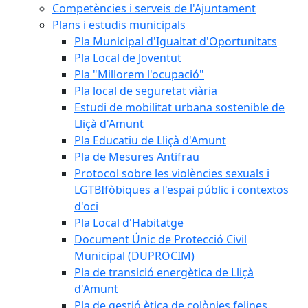
Competències i serveis de l'Ajuntament
Plans i estudis municipals
Pla Municipal d'Igualtat d'Oportunitats
Pla Local de Joventut
Pla "Millorem l'ocupació"
Pla local de seguretat viària
Estudi de mobilitat urbana sostenible de
Lliçà d'Amunt
Pla Educatiu de Lliçà d'Amunt
Pla de Mesures Antifrau
Protocol sobre les violències sexuals i
LGTBIfòbiques a l'espai públic i contextos
d'oci
Pla Local d'Habitatge
Document Únic de Protecció Civil
Municipal (DUPROCIM)
Pla de transició energètica de Lliçà
d'Amunt
Pla de gestió ètica de colònies felines