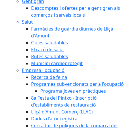
Gent gran
Descomptes i ofertes per a gent gran als
comerços i serveis locals
Salut
Farmàcies de guàrdia diürnes de Lliçà
d'Amunt
Guies saludables
El racó de salut
Rutes saludables
Municipi cardioprotegit
Empresa i ocupació
Recerca de feina
Programes subvencionats per a l'ocupació
Programa Joves en pràctiques
8a Festa del Pintxo - Inscripció
d'establiments de restauració
Lliçà d'Amunt Comerç (LLAC)
Dades d'atur registrat
Cercador de polígons de la comarca del