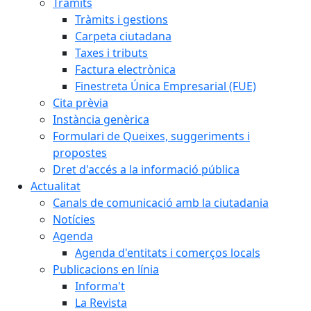
Tràmits
Tràmits i gestions
Carpeta ciutadana
Taxes i tributs
Factura electrònica
Finestreta Única Empresarial (FUE)
Cita prèvia
Instància genèrica
Formulari de Queixes, suggeriments i
propostes
Dret d'accés a la informació pública
Actualitat
Canals de comunicació amb la ciutadania
Notícies
Agenda
Agenda d'entitats i comerços locals
Publicacions en línia
Informa't
La Revista