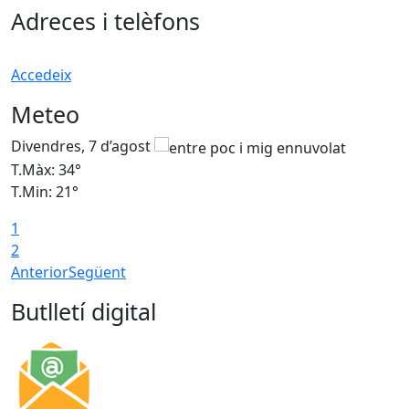
Adreces i telèfons
Accedeix
Meteo
Divendres, 7 d’agost
D
T.Màx: 34°
T
T.Min: 21°
T
1
T
2
Anterior
Següent
Butlletí digital