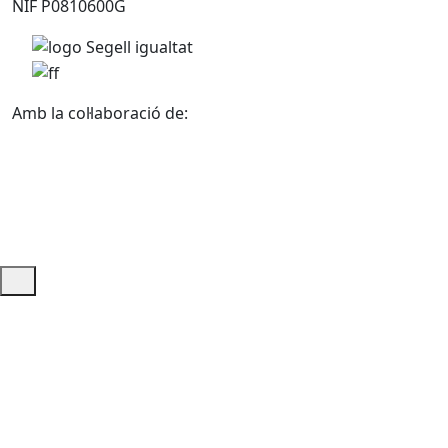
NIF P0810600G
Amb la col·laboració de:
Ajuda i accés ràpid