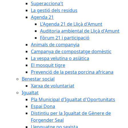
Superacciona't
La gestió dels residus
Agenda 21
L'Agenda 21 de Lliçà d'Amunt
Auditoria ambiental de Lliçà d'Amunt
Fòrum 21 i participació
Animals de companyia
Campanya de compostatge domèstic
La vespa velutina o asiàtica
El mosquit tigre
Prevenció de la pesta porcina africana
Benestar social
Xarxa de voluntariat
Igualtat
Pla Municipal d'Igualtat d'Oportunitats
Espai Dona
Distintiu per la Igualtat de Gènere de
Forgender Seal
Llenguatge no sexista