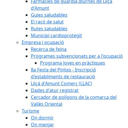
Farmàcies de guàrdia diürnes de Lliçà
d'Amunt
Guies saludables
El racó de salut
Rutes saludables
Municipi cardioprotegit
Empresa i ocupació
Recerca de feina
Programes subvencionats per a l'ocupació
Programa Joves en pràctiques
8a Festa del Pintxo - Inscripció
d'establiments de restauració
Lliçà d'Amunt Comerç (LLAC)
Dades d'atur registrat
Cercador de polígons de la comarca del
Vallès Oriental
Turisme
On dormir
On menjar