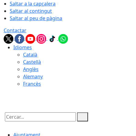
Saltar a la capçalera
Saltar al contingut
Saltar al peu de pàgina
Contactar
Idiomes
Català
Castellà
Anglès
Alemany
Francès
06.08.2026 | 22:35
Cercar:
Ajuntament