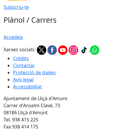
Subscriu-te
Plànol / Carrers
Accedeix
Xarxes socials:
Crèdits
Contactar
Protecció de dades
Avís legal
Accessibilitat
Ajuntament de Lliçà d'Amunt
Carrer d'Anselm Clavé, 73
08186 Lliçà d'Amunt
Tel. 938 415 225
Fax 938 414 175