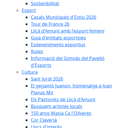
Sostenibilitat
Esport
Casals Municipals d'Estiu 2026
Tour de France 26
Lliçà d'Amunt amb l'esport femení
Guia d'entitats esportives
Esdeveniments esportius
Rutes
Informació del Gimnàs del Pavelló
d'Esports
Cultura
Sant Jordi 2026
El gegantó Juanon, homenatge a Joan
Planas Mir
Els Pastorets de Lliçà d'Amunt
Busquem artistes locals
150 anys Masia Ca l'Oliveres
Cor Claverià
Llocs d'interès