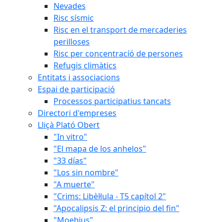
Nevades
Risc sísmic
Risc en el transport de mercaderies
perilloses
Risc per concentracíó de persones
Refugis climàtics
Entitats i associacions
Espai de participació
Processos participatius tancats
Directori d'empreses
Lliçà Plató Obert
"In vitro"
"El mapa de los anhelos"
"33 días"
"Los sin nombre"
"A muerte"
"Crims: Libèl·lula - T5 capítol 2"
"Apocalipsis Z: el principio del fin"
"Moebius"