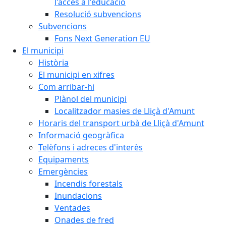
l'accés a l'educació
Resolució subvencions
Subvencions
Fons Next Generation EU
El municipi
Història
El municipi en xifres
Com arribar-hi
Plànol del municipi
Localitzador masies de Lliçà d'Amunt
Horaris del transport urbà de Lliçà d'Amunt
Informació geogràfica
Telèfons i adreces d'interès
Equipaments
Emergències
Incendis forestals
Inundacions
Ventades
Onades de fred