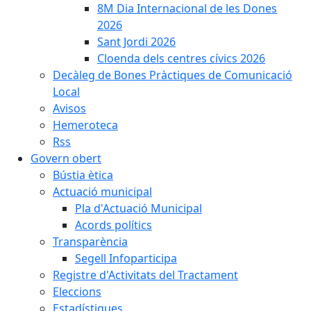
8M Dia Internacional de les Dones
2026
Sant Jordi 2026
Cloenda dels centres cívics 2026
Decàleg de Bones Pràctiques de Comunicació
Local
Avisos
Hemeroteca
Rss
Govern obert
Bústia ètica
Actuació municipal
Pla d'Actuació Municipal
Acords polítics
Transparència
Segell Infoparticipa
Registre d'Activitats del Tractament
Eleccions
Estadístiques