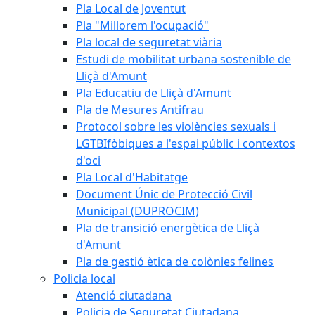
Pla Local de Joventut
Pla "Millorem l'ocupació"
Pla local de seguretat viària
Estudi de mobilitat urbana sostenible de
Lliçà d'Amunt
Pla Educatiu de Lliçà d'Amunt
Pla de Mesures Antifrau
Protocol sobre les violències sexuals i
LGTBIfòbiques a l'espai públic i contextos
d'oci
Pla Local d'Habitatge
Document Únic de Protecció Civil
Municipal (DUPROCIM)
Pla de transició energètica de Lliçà
d'Amunt
Pla de gestió ètica de colònies felines
Policia local
Atenció ciutadana
Policia de Seguretat Ciutadana