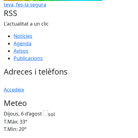
teva, fes-la segura
RSS
L'actualitat a un clic
Notícies
Agenda
Avisos
Publicacions
Adreces i telèfons
Accedeix
Meteo
Dijous, 6 d’agost
D
T.Màx: 33°
T
T.Min: 20°
T