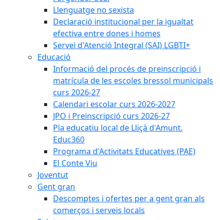
Llenguatge no sexista
Declaració institucional per la igualtat
efectiva entre dones i homes
Servei d'Atenció Integral (SAI) LGBTI+
Educació
Informació del procés de preinscripció i
matrícula de les escoles bressol municipals
curs 2026-27
Calendari escolar curs 2026-2027
JPO i Preinscripció curs 2026-27
Pla educatiu local de Lliçà d'Amunt.
Educ360
Programa d'Activitats Educatives (PAE)
El Conte Viu
Joventut
Gent gran
Descomptes i ofertes per a gent gran als
comerços i serveis locals