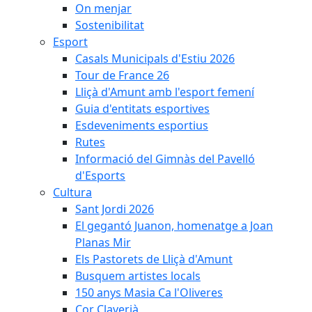
On menjar
Sostenibilitat
Esport
Casals Municipals d'Estiu 2026
Tour de France 26
Lliçà d'Amunt amb l'esport femení
Guia d'entitats esportives
Esdeveniments esportius
Rutes
Informació del Gimnàs del Pavelló
d'Esports
Cultura
Sant Jordi 2026
El gegantó Juanon, homenatge a Joan
Planas Mir
Els Pastorets de Lliçà d'Amunt
Busquem artistes locals
150 anys Masia Ca l'Oliveres
Cor Claverià