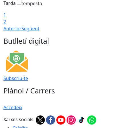
Tarda
1
2
Anterior
Següent
Butlletí digital
Subscriu-te
Plànol / Carrers
Accedeix
Xarxes socials: