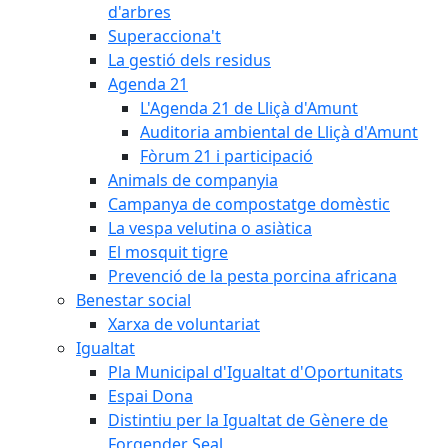
d'arbres
Superacciona't
La gestió dels residus
Agenda 21
L'Agenda 21 de Lliçà d'Amunt
Auditoria ambiental de Lliçà d'Amunt
Fòrum 21 i participació
Animals de companyia
Campanya de compostatge domèstic
La vespa velutina o asiàtica
El mosquit tigre
Prevenció de la pesta porcina africana
Benestar social
Xarxa de voluntariat
Igualtat
Pla Municipal d'Igualtat d'Oportunitats
Espai Dona
Distintiu per la Igualtat de Gènere de
Forgender Seal