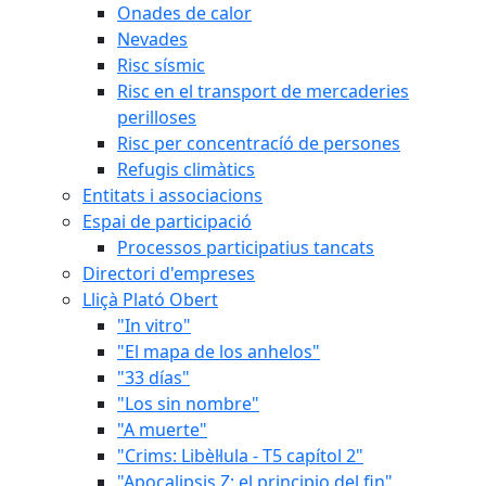
Onades de calor
Nevades
Risc sísmic
Risc en el transport de mercaderies
perilloses
Risc per concentracíó de persones
Refugis climàtics
Entitats i associacions
Espai de participació
Processos participatius tancats
Directori d'empreses
Lliçà Plató Obert
"In vitro"
"El mapa de los anhelos"
"33 días"
"Los sin nombre"
"A muerte"
"Crims: Libèl·lula - T5 capítol 2"
"Apocalipsis Z: el principio del fin"