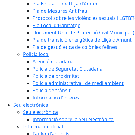
Pla Educatiu de Lliçà d'Amunt
Pla de Mesures Antifrau
Protocol sobre les violències sexuals i LGTBIf
Pla Local d'Habitatge
Document Únic de Protecció Civil Municipa
Pla de transició energètica de Lliçà d'Amunt
Pla de gestió ètica de colònies felines
Policia local
Atenció ciutadana
Policia de Seguretat Ciutadana
Policia de proximitat
Policia administrativa i de medi ambient
Policia de trànsit
Informació d'interès
Seu electrònica
Seu electrònica
Informació sobre la Seu electrònica
Informació oficial
Tauler d'anuncis