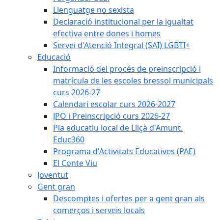
Llenguatge no sexista
Declaració institucional per la igualtat
efectiva entre dones i homes
Servei d'Atenció Integral (SAI) LGBTI+
Educació
Informació del procés de preinscripció i
matrícula de les escoles bressol municipals
curs 2026-27
Calendari escolar curs 2026-2027
JPO i Preinscripció curs 2026-27
Pla educatiu local de Lliçà d'Amunt.
Educ360
Programa d'Activitats Educatives (PAE)
El Conte Viu
Joventut
Gent gran
Descomptes i ofertes per a gent gran als
comerços i serveis locals