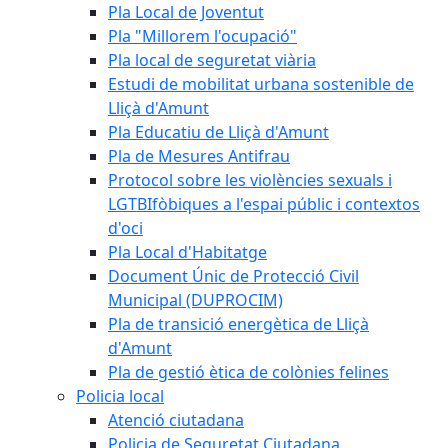
Pla Local de Joventut
Pla "Millorem l'ocupació"
Pla local de seguretat viària
Estudi de mobilitat urbana sostenible de
Lliçà d'Amunt
Pla Educatiu de Lliçà d'Amunt
Pla de Mesures Antifrau
Protocol sobre les violències sexuals i
LGTBIfòbiques a l'espai públic i contextos
d'oci
Pla Local d'Habitatge
Document Únic de Protecció Civil
Municipal (DUPROCIM)
Pla de transició energètica de Lliçà
d'Amunt
Pla de gestió ètica de colònies felines
Policia local
Atenció ciutadana
Policia de Seguretat Ciutadana