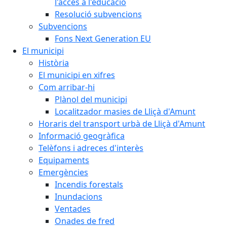
l'accés a l'educació
Resolució subvencions
Subvencions
Fons Next Generation EU
El municipi
Història
El municipi en xifres
Com arribar-hi
Plànol del municipi
Localitzador masies de Lliçà d'Amunt
Horaris del transport urbà de Lliçà d'Amunt
Informació geogràfica
Telèfons i adreces d'interès
Equipaments
Emergències
Incendis forestals
Inundacions
Ventades
Onades de fred