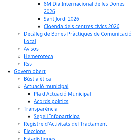
8M Dia Internacional de les Dones
2026
Sant Jordi 2026
Cloenda dels centres cívics 2026
Decàleg de Bones Pràctiques de Comunicació
Local
Avisos
Hemeroteca
Rss
Govern obert
Bústia ètica
Actuació municipal
Pla d'Actuació Municipal
Acords polítics
Transparència
Segell Infoparticipa
Registre d'Activitats del Tractament
Eleccions
Estadístiques