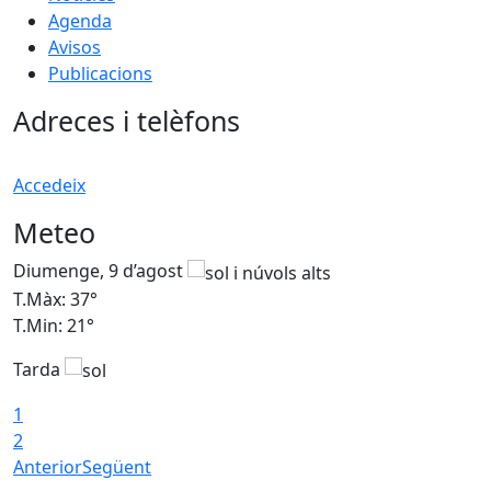
Agenda
Avisos
Publicacions
Adreces i telèfons
Accedeix
Meteo
Diumenge, 9 d’agost
D
T.Màx: 37°
T
T.Min: 21°
T
Tarda
T
1
2
Anterior
Següent