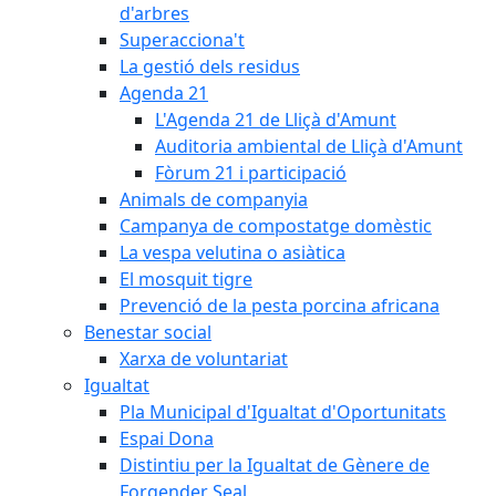
d'arbres
Superacciona't
La gestió dels residus
Agenda 21
L'Agenda 21 de Lliçà d'Amunt
Auditoria ambiental de Lliçà d'Amunt
Fòrum 21 i participació
Animals de companyia
Campanya de compostatge domèstic
La vespa velutina o asiàtica
El mosquit tigre
Prevenció de la pesta porcina africana
Benestar social
Xarxa de voluntariat
Igualtat
Pla Municipal d'Igualtat d'Oportunitats
Espai Dona
Distintiu per la Igualtat de Gènere de
Forgender Seal