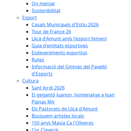
On menjar
Sostenibilitat
Esport
Casals Municipals d'Estiu 2026
Tour de France 26
Lliçà d'Amunt amb l'esport femení
Guia d'entitats esportives
Esdeveniments esportius
Rutes
Informació del Gimnàs del Pavelló
d'Esports
Cultura
Sant Jordi 2026
El gegantó Juanon, homenatge a Joan
Planas Mir
Els Pastorets de Lliçà d'Amunt
Busquem artistes locals
150 anys Masia Ca l'Oliveres
Cor Claverià