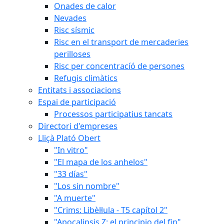
Onades de calor
Nevades
Risc sísmic
Risc en el transport de mercaderies
perilloses
Risc per concentracíó de persones
Refugis climàtics
Entitats i associacions
Espai de participació
Processos participatius tancats
Directori d'empreses
Lliçà Plató Obert
"In vitro"
"El mapa de los anhelos"
"33 días"
"Los sin nombre"
"A muerte"
"Crims: Libèl·lula - T5 capítol 2"
"Apocalipsis Z: el principio del fin"