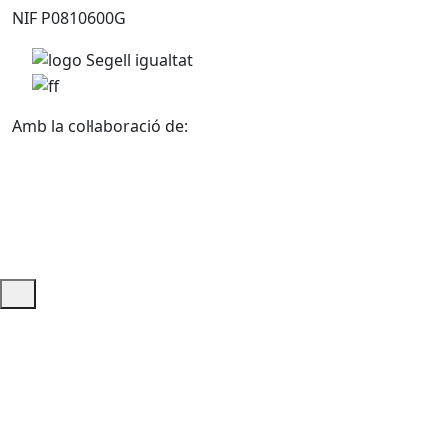
NIF P0810600G
Amb la col·laboració de:
Ajuda i accés ràpid