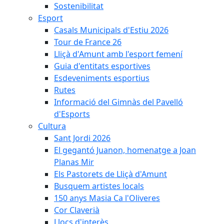
Sostenibilitat
Esport
Casals Municipals d'Estiu 2026
Tour de France 26
Lliçà d'Amunt amb l'esport femení
Guia d'entitats esportives
Esdeveniments esportius
Rutes
Informació del Gimnàs del Pavelló
d'Esports
Cultura
Sant Jordi 2026
El gegantó Juanon, homenatge a Joan
Planas Mir
Els Pastorets de Lliçà d'Amunt
Busquem artistes locals
150 anys Masia Ca l'Oliveres
Cor Claverià
Llocs d'interès