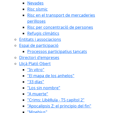
Nevades
Risc sísmic
Risc en el transport de mercaderies
perilloses
Risc per concentracíó de persones
Refugis climàtics
Entitats i associacions
Espai de participació
Processos participatius tancats
Directori d'empreses
Lliçà Plató Obert
"In vitro"
"El mapa de los anhelos"
"33 días"
"Los sin nombre"
"A muerte"
"Crims: Libèl·lula - T5 capítol 2"
"Apocalipsis Z: el principio del fin"
"Moebius"