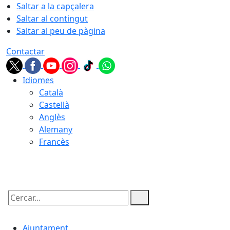
Saltar a la capçalera
Saltar al contingut
Saltar al peu de pàgina
Contactar
Idiomes
Català
Castellà
Anglès
Alemany
Francès
05.08.2026 | 21:56
Cercar:
Ajuntament