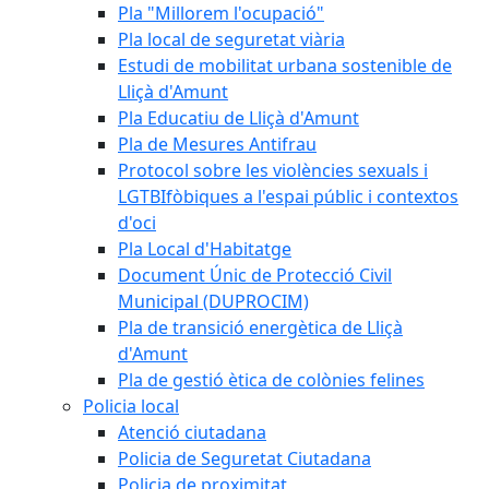
Pla "Millorem l'ocupació"
Pla local de seguretat viària
Estudi de mobilitat urbana sostenible de
Lliçà d'Amunt
Pla Educatiu de Lliçà d'Amunt
Pla de Mesures Antifrau
Protocol sobre les violències sexuals i
LGTBIfòbiques a l'espai públic i contextos
d'oci
Pla Local d'Habitatge
Document Únic de Protecció Civil
Municipal (DUPROCIM)
Pla de transició energètica de Lliçà
d'Amunt
Pla de gestió ètica de colònies felines
Policia local
Atenció ciutadana
Policia de Seguretat Ciutadana
Policia de proximitat