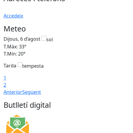
Accedeix
Meteo
Dijous, 6 d’agost
D
T.Màx: 33°
T
T.Min: 20°
T
Tarda
1
2
Anterior
Següent
Butlletí digital