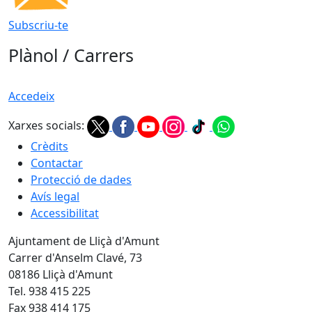
Subscriu-te
Plànol / Carrers
Accedeix
Xarxes socials:
Crèdits
Contactar
Protecció de dades
Avís legal
Accessibilitat
Ajuntament de Lliçà d'Amunt
Carrer d'Anselm Clavé, 73
08186 Lliçà d'Amunt
Tel. 938 415 225
Fax 938 414 175