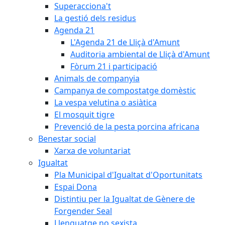
Superacciona't
La gestió dels residus
Agenda 21
L'Agenda 21 de Lliçà d'Amunt
Auditoria ambiental de Lliçà d'Amunt
Fòrum 21 i participació
Animals de companyia
Campanya de compostatge domèstic
La vespa velutina o asiàtica
El mosquit tigre
Prevenció de la pesta porcina africana
Benestar social
Xarxa de voluntariat
Igualtat
Pla Municipal d'Igualtat d'Oportunitats
Espai Dona
Distintiu per la Igualtat de Gènere de
Forgender Seal
Llenguatge no sexista