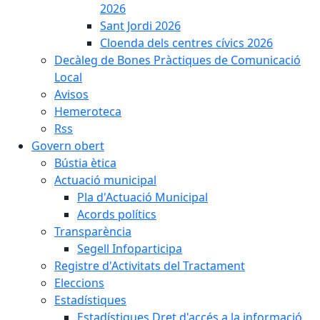
2026
Sant Jordi 2026
Cloenda dels centres cívics 2026
Decàleg de Bones Pràctiques de Comunicació
Local
Avisos
Hemeroteca
Rss
Govern obert
Bústia ètica
Actuació municipal
Pla d'Actuació Municipal
Acords polítics
Transparència
Segell Infoparticipa
Registre d'Activitats del Tractament
Eleccions
Estadístiques
Estadístiques Dret d'accés a la informació