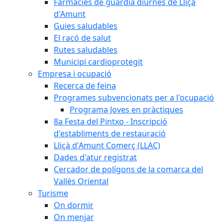
Farmàcies de guàrdia diürnes de Lliçà
d'Amunt
Guies saludables
El racó de salut
Rutes saludables
Municipi cardioprotegit
Empresa i ocupació
Recerca de feina
Programes subvencionats per a l'ocupació
Programa Joves en pràctiques
8a Festa del Pintxo - Inscripció
d'establiments de restauració
Lliçà d'Amunt Comerç (LLAC)
Dades d'atur registrat
Cercador de polígons de la comarca del
Vallès Oriental
Turisme
On dormir
On menjar