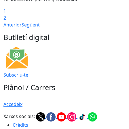
1
2
Anterior
Següent
Butlletí digital
Subscriu-te
Plànol / Carrers
Accedeix
Xarxes socials:
Crèdits