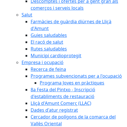
Descomptes i ofertes per a gent gran als
comerços i serveis locals
Salut
Farmàcies de guàrdia diürnes de Lliçà
d'Amunt
Guies saludables
El racó de salut
Rutes saludables
Municipi cardioprotegit
Empresa i ocupació
Recerca de feina
Programes subvencionats per a l'ocupació
Programa Joves en pràctiques
8a Festa del Pintxo - Inscripció
d'establiments de restauració
Lliçà d'Amunt Comerç (LLAC)
Dades d'atur registrat
Cercador de polígons de la comarca del
Vallès Oriental