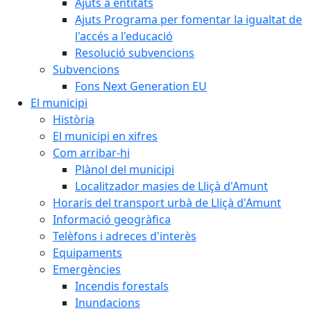
Ajuts a entitats
Ajuts Programa per fomentar la igualtat de
l'accés a l'educació
Resolució subvencions
Subvencions
Fons Next Generation EU
El municipi
Història
El municipi en xifres
Com arribar-hi
Plànol del municipi
Localitzador masies de Lliçà d'Amunt
Horaris del transport urbà de Lliçà d'Amunt
Informació geogràfica
Telèfons i adreces d'interès
Equipaments
Emergències
Incendis forestals
Inundacions