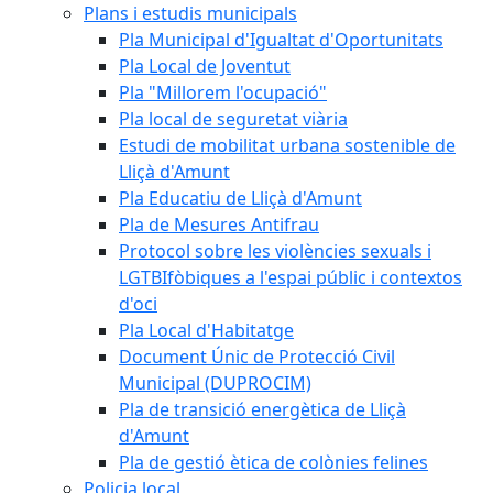
Plans i estudis municipals
Pla Municipal d'Igualtat d'Oportunitats
Pla Local de Joventut
Pla "Millorem l'ocupació"
Pla local de seguretat viària
Estudi de mobilitat urbana sostenible de
Lliçà d'Amunt
Pla Educatiu de Lliçà d'Amunt
Pla de Mesures Antifrau
Protocol sobre les violències sexuals i
LGTBIfòbiques a l'espai públic i contextos
d'oci
Pla Local d'Habitatge
Document Únic de Protecció Civil
Municipal (DUPROCIM)
Pla de transició energètica de Lliçà
d'Amunt
Pla de gestió ètica de colònies felines
Policia local