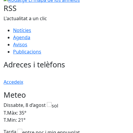
RSS
L'actualitat a un clic
Notícies
Agenda
Avisos
Publicacions
Adreces i telèfons
Accedeix
Meteo
Dissabte, 8 d’agost
D
T.Màx: 35°
T
T.Min: 21°
T
Tarda