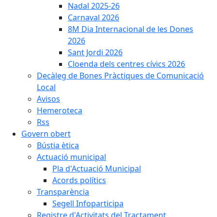
Nadal 2025-26
Carnaval 2026
8M Dia Internacional de les Dones
2026
Sant Jordi 2026
Cloenda dels centres cívics 2026
Decàleg de Bones Pràctiques de Comunicació
Local
Avisos
Hemeroteca
Rss
Govern obert
Bústia ètica
Actuació municipal
Pla d'Actuació Municipal
Acords polítics
Transparència
Segell Infoparticipa
Registre d'Activitats del Tractament