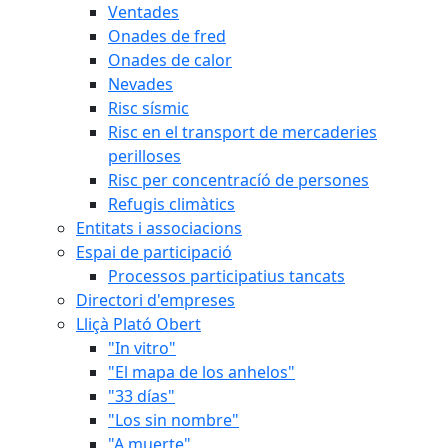
Ventades
Onades de fred
Onades de calor
Nevades
Risc sísmic
Risc en el transport de mercaderies
perilloses
Risc per concentracíó de persones
Refugis climàtics
Entitats i associacions
Espai de participació
Processos participatius tancats
Directori d'empreses
Lliçà Plató Obert
"In vitro"
"El mapa de los anhelos"
"33 días"
"Los sin nombre"
"A muerte"