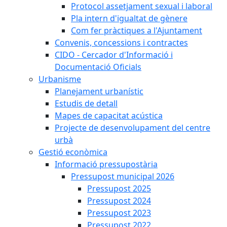
Protocol assetjament sexual i laboral
Pla intern d'igualtat de gènere
Com fer pràctiques a l'Ajuntament
Convenis, concessions i contractes
CIDO - Cercador d'Informació i
Documentació Oficials
Urbanisme
Planejament urbanístic
Estudis de detall
Mapes de capacitat acústica
Projecte de desenvolupament del centre
urbà
Gestió econòmica
Informació pressupostària
Pressupost municipal 2026
Pressupost 2025
Pressupost 2024
Pressupost 2023
Pressupost 2022