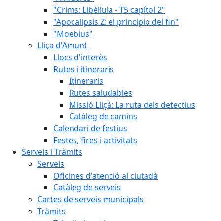
"Crims: Libèl·lula - T5 capítol 2"
"Apocalipsis Z: el principio del fin"
"Moebius"
Lliça d'Amunt
Llocs d'interès
Rutes i itineraris
Itineraris
Rutes saludables
Missió Lliçà: La ruta dels detectius
Catàleg de camins
Calendari de festius
Festes, fires i activitats
Serveis i Tràmits
Serveis
Oficines d'atenció al ciutadà
Catàleg de serveis
Cartes de serveis municipals
Tràmits