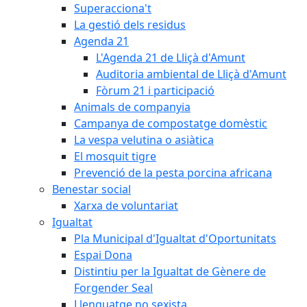
Superacciona't
La gestió dels residus
Agenda 21
L'Agenda 21 de Lliçà d'Amunt
Auditoria ambiental de Lliçà d'Amunt
Fòrum 21 i participació
Animals de companyia
Campanya de compostatge domèstic
La vespa velutina o asiàtica
El mosquit tigre
Prevenció de la pesta porcina africana
Benestar social
Xarxa de voluntariat
Igualtat
Pla Municipal d'Igualtat d'Oportunitats
Espai Dona
Distintiu per la Igualtat de Gènere de
Forgender Seal
Llenguatge no sexista