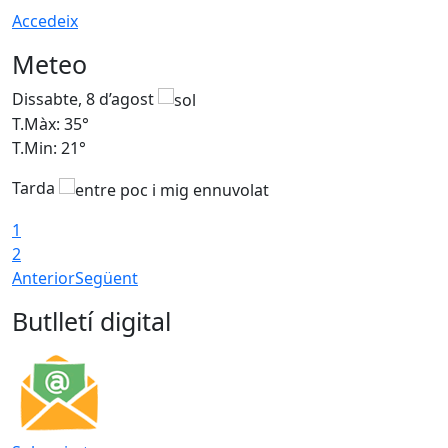
Accedeix
Meteo
Dissabte, 8 d’agost
D
T.Màx: 35°
T
T.Min: 21°
T
Tarda
1
2
Anterior
Següent
Butlletí digital