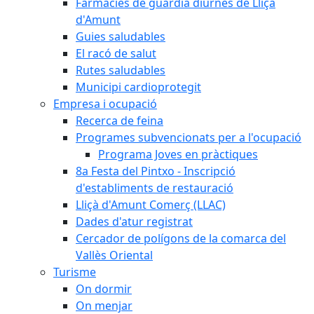
Farmàcies de guàrdia diürnes de Lliçà
d'Amunt
Guies saludables
El racó de salut
Rutes saludables
Municipi cardioprotegit
Empresa i ocupació
Recerca de feina
Programes subvencionats per a l'ocupació
Programa Joves en pràctiques
8a Festa del Pintxo - Inscripció
d'establiments de restauració
Lliçà d'Amunt Comerç (LLAC)
Dades d'atur registrat
Cercador de polígons de la comarca del
Vallès Oriental
Turisme
On dormir
On menjar