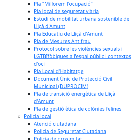
Pla "Millorem l'ocupació"
Pla local de seguretat viària
Estudi de mobilitat urbana sostenible de
Lliçà d'Amunt
Pla Educatiu de Lliçà d'Amunt
Pla de Mesures Antifrau
Protocol sobre les violències sexuals i
LGTBIfòbiques a l'espai públic i contextos
d'oci
Pla Local d'Habitatge
Document Únic de Protecció Civil
Municipal (DUPROCIM)
Pla de transició energètica de Lliçà
d'Amunt
Pla de gestió ètica de colònies felines
Policia local
Atenció ciutadana
Policia de Seguretat Ciutadana
Policia de proximitat