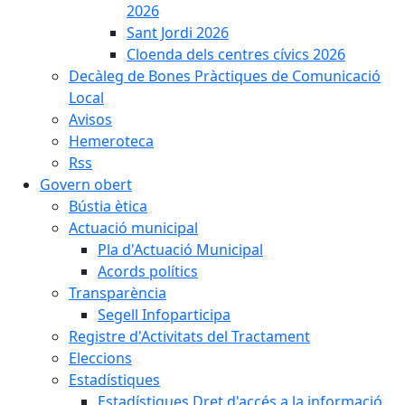
2026
Sant Jordi 2026
Cloenda dels centres cívics 2026
Decàleg de Bones Pràctiques de Comunicació
Local
Avisos
Hemeroteca
Rss
Govern obert
Bústia ètica
Actuació municipal
Pla d'Actuació Municipal
Acords polítics
Transparència
Segell Infoparticipa
Registre d'Activitats del Tractament
Eleccions
Estadístiques
Estadístiques Dret d'accés a la informació