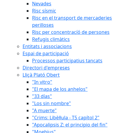
Nevades
Risc sísmic
Risc en el transport de mercaderies
perilloses
Risc per concentracíó de persones
Refugis climàtics
Entitats i associacions
Espai de participació
Processos participatius tancats
Directori d'empreses
Lliçà Plató Obert
"In vitro"
"El mapa de los anhelos"
"33 días"
"Los sin nombre"
"A muerte"
"Crims: Libèl·lula - T5 capítol 2"
"Apocalipsis Z: el principio del fin"
"Moebius"