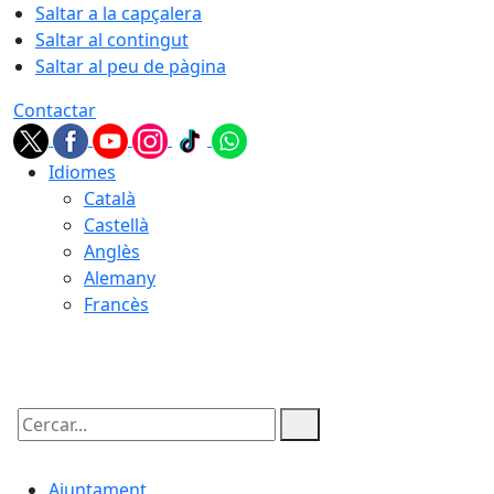
Saltar a la capçalera
Saltar al contingut
Saltar al peu de pàgina
Contactar
Idiomes
Català
Castellà
Anglès
Alemany
Francès
08.08.2026 | 03:08
Cercar:
Ajuntament