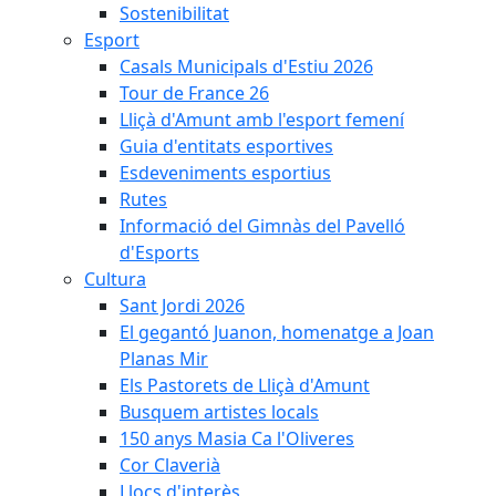
Sostenibilitat
Esport
Casals Municipals d'Estiu 2026
Tour de France 26
Lliçà d'Amunt amb l'esport femení
Guia d'entitats esportives
Esdeveniments esportius
Rutes
Informació del Gimnàs del Pavelló
d'Esports
Cultura
Sant Jordi 2026
El gegantó Juanon, homenatge a Joan
Planas Mir
Els Pastorets de Lliçà d'Amunt
Busquem artistes locals
150 anys Masia Ca l'Oliveres
Cor Claverià
Llocs d'interès