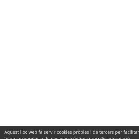
Aquest lloc web fa servir cookies pròpies i de tercers per facilitar
te una experiència de navegació òptima i recollir informació