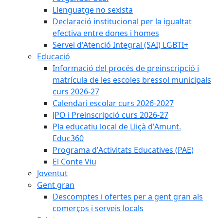
Llenguatge no sexista
Declaració institucional per la igualtat
efectiva entre dones i homes
Servei d'Atenció Integral (SAI) LGBTI+
Educació
Informació del procés de preinscripció i
matrícula de les escoles bressol municipals
curs 2026-27
Calendari escolar curs 2026-2027
JPO i Preinscripció curs 2026-27
Pla educatiu local de Lliçà d'Amunt.
Educ360
Programa d'Activitats Educatives (PAE)
El Conte Viu
Joventut
Gent gran
Descomptes i ofertes per a gent gran als
comerços i serveis locals