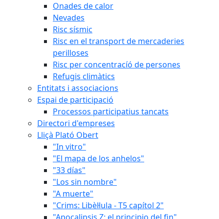
Onades de calor
Nevades
Risc sísmic
Risc en el transport de mercaderies
perilloses
Risc per concentracíó de persones
Refugis climàtics
Entitats i associacions
Espai de participació
Processos participatius tancats
Directori d'empreses
Lliçà Plató Obert
"In vitro"
"El mapa de los anhelos"
"33 días"
"Los sin nombre"
"A muerte"
"Crims: Libèl·lula - T5 capítol 2"
"Apocalipsis Z: el principio del fin"