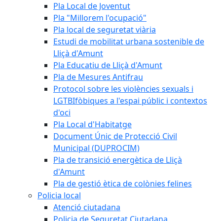
Pla Local de Joventut
Pla "Millorem l'ocupació"
Pla local de seguretat viària
Estudi de mobilitat urbana sostenible de
Lliçà d'Amunt
Pla Educatiu de Lliçà d'Amunt
Pla de Mesures Antifrau
Protocol sobre les violències sexuals i
LGTBIfòbiques a l'espai públic i contextos
d'oci
Pla Local d'Habitatge
Document Únic de Protecció Civil
Municipal (DUPROCIM)
Pla de transició energètica de Lliçà
d'Amunt
Pla de gestió ètica de colònies felines
Policia local
Atenció ciutadana
Policia de Seguretat Ciutadana