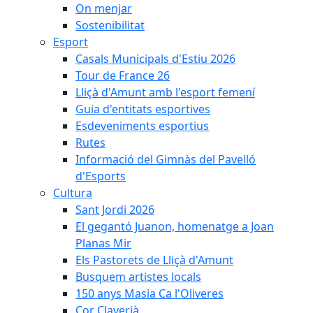
On menjar
Sostenibilitat
Esport
Casals Municipals d'Estiu 2026
Tour de France 26
Lliçà d'Amunt amb l'esport femení
Guia d'entitats esportives
Esdeveniments esportius
Rutes
Informació del Gimnàs del Pavelló
d'Esports
Cultura
Sant Jordi 2026
El gegantó Juanon, homenatge a Joan
Planas Mir
Els Pastorets de Lliçà d'Amunt
Busquem artistes locals
150 anys Masia Ca l'Oliveres
Cor Claverià