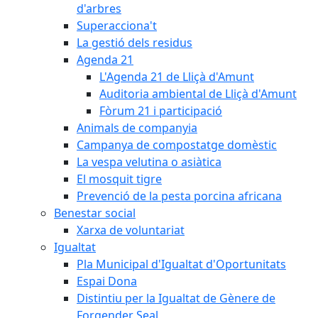
d'arbres
Superacciona't
La gestió dels residus
Agenda 21
L'Agenda 21 de Lliçà d'Amunt
Auditoria ambiental de Lliçà d'Amunt
Fòrum 21 i participació
Animals de companyia
Campanya de compostatge domèstic
La vespa velutina o asiàtica
El mosquit tigre
Prevenció de la pesta porcina africana
Benestar social
Xarxa de voluntariat
Igualtat
Pla Municipal d'Igualtat d'Oportunitats
Espai Dona
Distintiu per la Igualtat de Gènere de
Forgender Seal