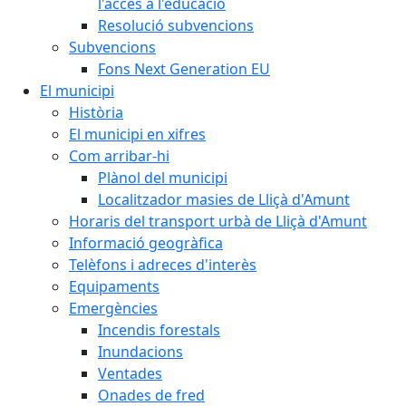
l'accés a l'educació
Resolució subvencions
Subvencions
Fons Next Generation EU
El municipi
Història
El municipi en xifres
Com arribar-hi
Plànol del municipi
Localitzador masies de Lliçà d'Amunt
Horaris del transport urbà de Lliçà d'Amunt
Informació geogràfica
Telèfons i adreces d'interès
Equipaments
Emergències
Incendis forestals
Inundacions
Ventades
Onades de fred