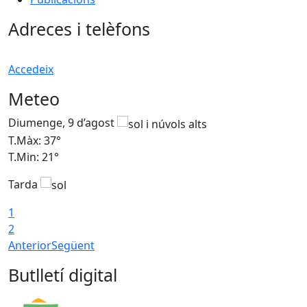
Adreces i telèfons
Accedeix
Meteo
Diumenge, 9 d’agost
D
T.Màx: 37°
T
T.Min: 21°
T
Tarda
T
1
2
Anterior
Següent
Butlletí digital