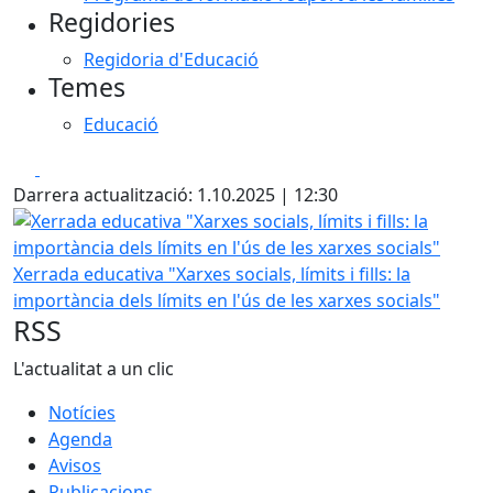
Regidories
Regidoria d'Educació
Temes
Educació
Facebook
X
Darrera actualització: 1.10.2025 | 12:30
Xerrada educativa "Xarxes socials, límits i fills: la importàn
Xerrada educativa "Xarxes socials, límits i fills: la
importància dels límits en l'ús de les xarxes socials"
RSS
L'actualitat a un clic
Notícies
Agenda
Avisos
Publicacions