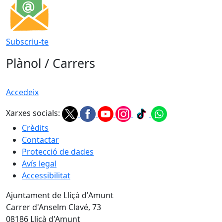
Subscriu-te
Plànol / Carrers
Accedeix
Xarxes socials:
Crèdits
Contactar
Protecció de dades
Avís legal
Accessibilitat
Ajuntament de Lliçà d'Amunt
Carrer d'Anselm Clavé, 73
08186 Lliçà d'Amunt