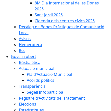
8M Dia Internacional de les Dones
2026
Sant Jordi 2026
Cloenda dels centres cívics 2026
Decàleg de Bones Pràctiques de Comunicació
Local
Avisos
Hemeroteca
Rss
Govern obert
Bústia ètica
Actuació municipal
Pla d'Actuació Municipal
Acords polítics
Transparència
Segell Infoparticipa
Registre d'Activitats del Tractament
Eleccions
Estadístiques