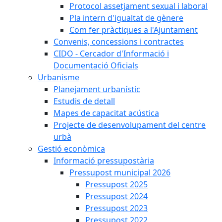
Protocol assetjament sexual i laboral
Pla intern d'igualtat de gènere
Com fer pràctiques a l'Ajuntament
Convenis, concessions i contractes
CIDO - Cercador d'Informació i
Documentació Oficials
Urbanisme
Planejament urbanístic
Estudis de detall
Mapes de capacitat acústica
Projecte de desenvolupament del centre
urbà
Gestió econòmica
Informació pressupostària
Pressupost municipal 2026
Pressupost 2025
Pressupost 2024
Pressupost 2023
Pressupost 2022