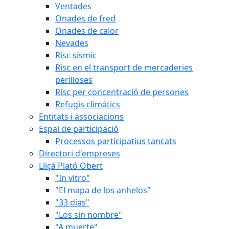
Ventades
Onades de fred
Onades de calor
Nevades
Risc sísmic
Risc en el transport de mercaderies
perilloses
Risc per concentracíó de persones
Refugis climàtics
Entitats i associacions
Espai de participació
Processos participatius tancats
Directori d'empreses
Lliçà Plató Obert
"In vitro"
"El mapa de los anhelos"
"33 días"
"Los sin nombre"
"A muerte"