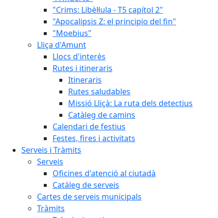
"Crims: Libèl·lula - T5 capítol 2"
"Apocalipsis Z: el principio del fin"
"Moebius"
Lliça d'Amunt
Llocs d'interès
Rutes i itineraris
Itineraris
Rutes saludables
Missió Lliçà: La ruta dels detectius
Catàleg de camins
Calendari de festius
Festes, fires i activitats
Serveis i Tràmits
Serveis
Oficines d'atenció al ciutadà
Catàleg de serveis
Cartes de serveis municipals
Tràmits