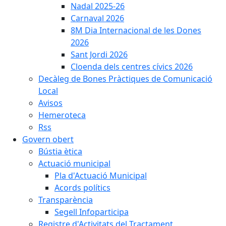
Nadal 2025-26
Carnaval 2026
8M Dia Internacional de les Dones
2026
Sant Jordi 2026
Cloenda dels centres cívics 2026
Decàleg de Bones Pràctiques de Comunicació
Local
Avisos
Hemeroteca
Rss
Govern obert
Bústia ètica
Actuació municipal
Pla d'Actuació Municipal
Acords polítics
Transparència
Segell Infoparticipa
Registre d'Activitats del Tractament