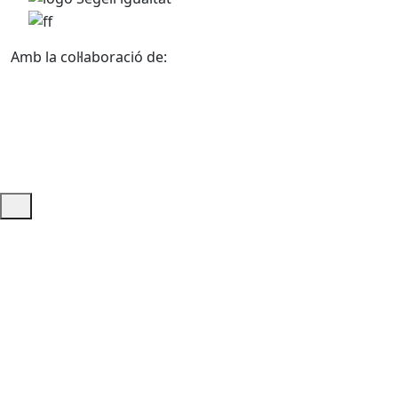
Amb la col·laboració de:
Ajuda i accés ràpid