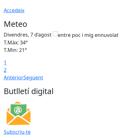
Accedeix
Meteo
Divendres, 7 d’agost
D
T.Màx: 34°
T
T.Min: 21°
T
1
T
2
Anterior
Següent
Butlletí digital
Subscriu-te