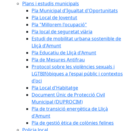
Plans i estudis municipals
Pla Municipal d'Igualtat d'Oportunitats
Pla Local de Joventut
Pla "Millorem l'ocupació"
Pla local de seguretat viària
Estudi de mobilitat urbana sostenible de
Lliçà d'Amunt
Pla Educatiu de Lliçà d'Amunt
Pla de Mesures Antifrau
Protocol sobre les violències sexuals i
LGTBIfòbiques a l'espai públic i contextos
d'oci
Pla Local d'Habitatge
Document Únic de Protecció Civil
Municipal (DUPROCIM)
Pla de transició energètica de Lliçà
d'Amunt
Pla de gestió ètica de colònies felines
Policia local