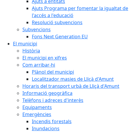
Ajuts a entitats
Ajuts Programa per fomentar la igualtat de
l'accés a l'educació
Resolució subvencions
Subvencions
Fons Next Generation EU
El municipi
Història
El municipi en xifres
Com arribar-hi
Plànol del municipi
Localitzador masies de Lliçà d'Amunt
Horaris del transport urbà de Lliçà d'Amunt
Informació geogràfica
Telèfons i adreces d'interès
Equipaments
Emergències
Incendis forestals
Inundacions