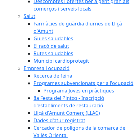
Descomptes i ofertes per a gent gran als
comerços i serveis locals
Salut
Farmàcies de guàrdia diürnes de Lliçà
d'Amunt
Guies saludables
El racó de salut
Rutes saludables
Municipi cardioprotegit
Empresa i ocupació
Recerca de feina
Programes subvencionats per a l'ocupació
Programa Joves en pràctiques
8a Festa del Pintxo - Inscripció
d'establiments de restauració
Lliçà d'Amunt Comerç (LLAC)
Dades d'atur registrat
Cercador de polígons de la comarca del
Vallès Oriental