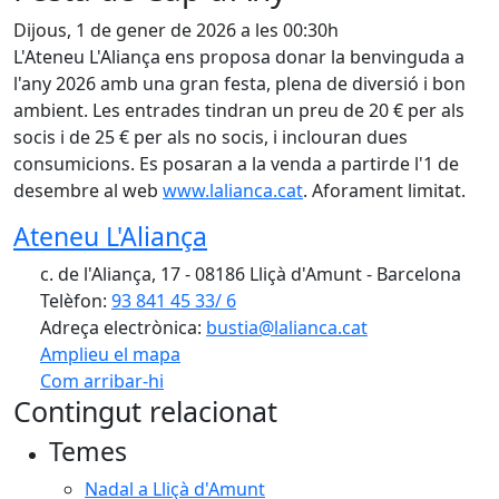
Dijous, 1 de gener de 2026 a les 00:30h
L'Ateneu L'Aliança ens proposa donar la benvinguda a
l'any 2026 amb una gran festa, plena de diversió i bon
ambient. Les entrades tindran un preu de 20 € per als
socis i de 25 € per als no socis, i inclouran dues
consumicions. Es posaran a la venda a partirde l'1 de
desembre al web
www.lalianca.cat
. Aforament limitat.
Ateneu L'Aliança
c. de l'Aliança, 17 - 08186 Lliçà d'Amunt - Barcelona
Telèfon:
93 841 45 33/ 6
Adreça electrònica:
bustia@lalianca.cat
Amplieu el mapa
Com arribar-hi
Leaflet
| ©
OpenStreetMap
contributors
Contingut relacionat
+
Temes
−
Nadal a Lliçà d'Amunt