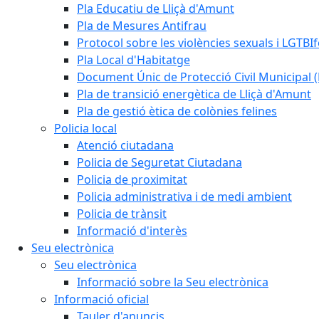
Pla Educatiu de Lliçà d'Amunt
Pla de Mesures Antifrau
Protocol sobre les violències sexuals i LGTBIf
Pla Local d'Habitatge
Document Únic de Protecció Civil Municipa
Pla de transició energètica de Lliçà d'Amunt
Pla de gestió ètica de colònies felines
Policia local
Atenció ciutadana
Policia de Seguretat Ciutadana
Policia de proximitat
Policia administrativa i de medi ambient
Policia de trànsit
Informació d'interès
Seu electrònica
Seu electrònica
Informació sobre la Seu electrònica
Informació oficial
Tauler d'anuncis