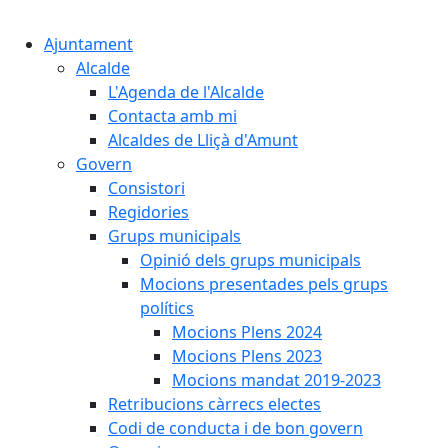
Cercar:
Ajuntament
Alcalde
L'Agenda de l'Alcalde
Contacta amb mi
Alcaldes de Lliçà d'Amunt
Govern
Consistori
Regidories
Grups municipals
Opinió dels grups municipals
Mocions presentades pels grups
polítics
Mocions Plens 2024
Mocions Plens 2023
Mocions mandat 2019-2023
Retribucions càrrecs electes
Codi de conducta i de bon govern