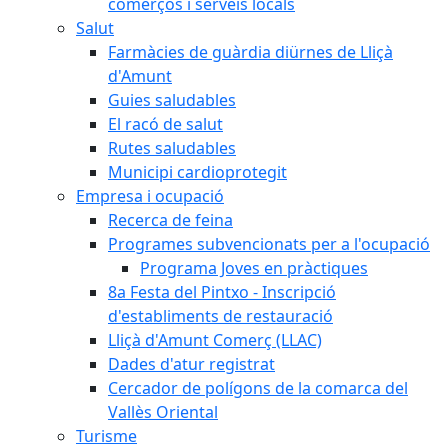
comerços i serveis locals
Salut
Farmàcies de guàrdia diürnes de Lliçà
d'Amunt
Guies saludables
El racó de salut
Rutes saludables
Municipi cardioprotegit
Empresa i ocupació
Recerca de feina
Programes subvencionats per a l'ocupació
Programa Joves en pràctiques
8a Festa del Pintxo - Inscripció
d'establiments de restauració
Lliçà d'Amunt Comerç (LLAC)
Dades d'atur registrat
Cercador de polígons de la comarca del
Vallès Oriental
Turisme