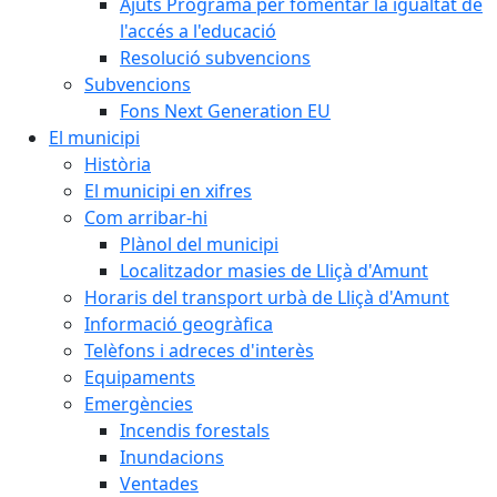
Ajuts Programa per fomentar la igualtat de
l'accés a l'educació
Resolució subvencions
Subvencions
Fons Next Generation EU
El municipi
Història
El municipi en xifres
Com arribar-hi
Plànol del municipi
Localitzador masies de Lliçà d'Amunt
Horaris del transport urbà de Lliçà d'Amunt
Informació geogràfica
Telèfons i adreces d'interès
Equipaments
Emergències
Incendis forestals
Inundacions
Ventades