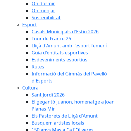
On dormir
On menjar
Sostenibilitat
Esport
Casals Municipals d'Estiu 2026
Tour de France 26
Lliçà d'Amunt amb l'esport femení
Guia d'entitats esportives
Esdeveniments esportius
Rutes
Informació del Gimnàs del Pavelló
d'Esports
Cultura
Sant Jordi 2026
El gegantó Juanon, homenatge a Joan
Planas Mir
Els Pastorets de Lliçà d'Amunt
Busquem artistes locals
150 anys Masia Ca l'Oliveres