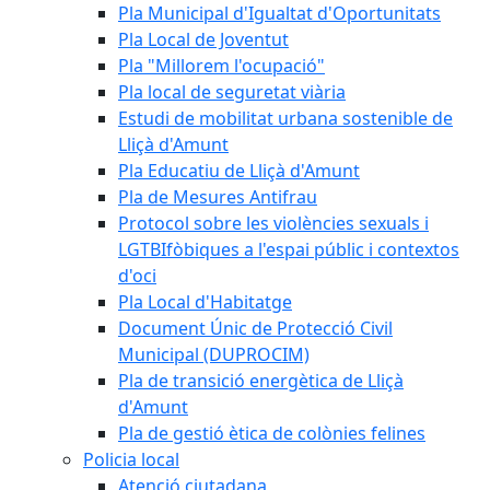
Pla Municipal d'Igualtat d'Oportunitats
Pla Local de Joventut
Pla "Millorem l'ocupació"
Pla local de seguretat viària
Estudi de mobilitat urbana sostenible de
Lliçà d'Amunt
Pla Educatiu de Lliçà d'Amunt
Pla de Mesures Antifrau
Protocol sobre les violències sexuals i
LGTBIfòbiques a l'espai públic i contextos
d'oci
Pla Local d'Habitatge
Document Únic de Protecció Civil
Municipal (DUPROCIM)
Pla de transició energètica de Lliçà
d'Amunt
Pla de gestió ètica de colònies felines
Policia local
Atenció ciutadana