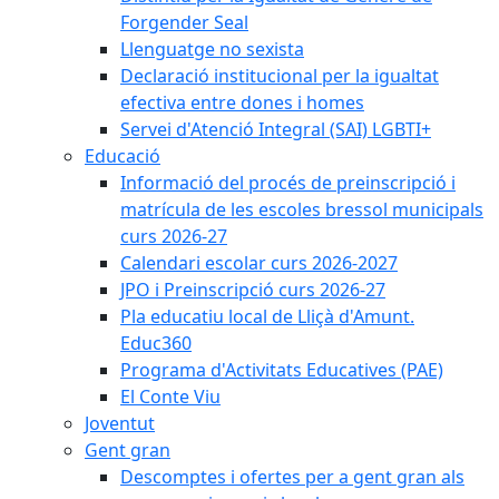
Forgender Seal
Llenguatge no sexista
Declaració institucional per la igualtat
efectiva entre dones i homes
Servei d'Atenció Integral (SAI) LGBTI+
Educació
Informació del procés de preinscripció i
matrícula de les escoles bressol municipals
curs 2026-27
Calendari escolar curs 2026-2027
JPO i Preinscripció curs 2026-27
Pla educatiu local de Lliçà d'Amunt.
Educ360
Programa d'Activitats Educatives (PAE)
El Conte Viu
Joventut
Gent gran
Descomptes i ofertes per a gent gran als