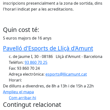
inscripcions presencialment a la zona de sortida, dins
l'horari indicat per a les acreditacions.
Quin cost té:
5 euros majors de 16 anys
Pavelló d'Esports de Lliçà d'Amunt
c. de Jaume I, 30 - 08186 Lliçà d'Amunt - Barcelona
Telèfon:
93 860 70 25
Fax: 93 860 70 24
Adreça electrònica:
esports@llicamunt.cat
Horari:
De dilluns a divendres, de 8h a 13h i de 15h a 22h
Amplieu el mapa
Com arribar-hi
Leaflet
| ©
OpenStreetMap
contributors
Contingut relacionat
+