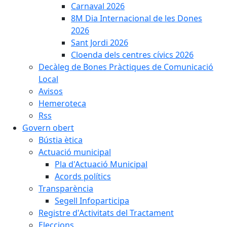
Carnaval 2026
8M Dia Internacional de les Dones
2026
Sant Jordi 2026
Cloenda dels centres cívics 2026
Decàleg de Bones Pràctiques de Comunicació
Local
Avisos
Hemeroteca
Rss
Govern obert
Bústia ètica
Actuació municipal
Pla d'Actuació Municipal
Acords polítics
Transparència
Segell Infoparticipa
Registre d'Activitats del Tractament
Eleccions