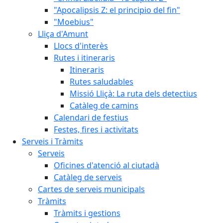
"Apocalipsis Z: el principio del fin"
"Moebius"
Lliça d'Amunt
Llocs d'interès
Rutes i itineraris
Itineraris
Rutes saludables
Missió Lliçà: La ruta dels detectius
Catàleg de camins
Calendari de festius
Festes, fires i activitats
Serveis i Tràmits
Serveis
Oficines d'atenció al ciutadà
Catàleg de serveis
Cartes de serveis municipals
Tràmits
Tràmits i gestions