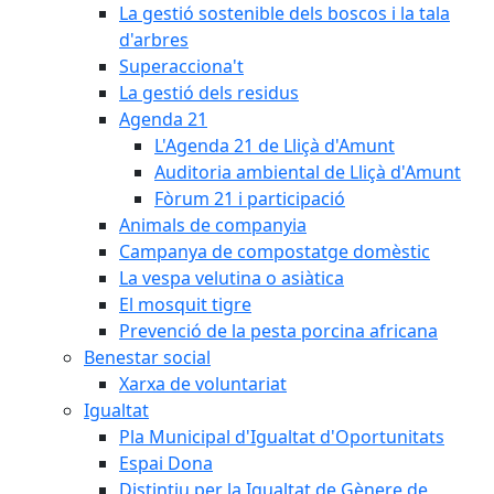
La gestió sostenible dels boscos i la tala
d'arbres
Superacciona't
La gestió dels residus
Agenda 21
L'Agenda 21 de Lliçà d'Amunt
Auditoria ambiental de Lliçà d'Amunt
Fòrum 21 i participació
Animals de companyia
Campanya de compostatge domèstic
La vespa velutina o asiàtica
El mosquit tigre
Prevenció de la pesta porcina africana
Benestar social
Xarxa de voluntariat
Igualtat
Pla Municipal d'Igualtat d'Oportunitats
Espai Dona
Distintiu per la Igualtat de Gènere de