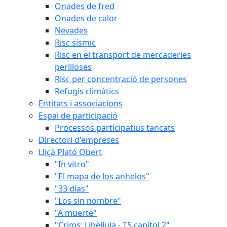
Onades de fred
Onades de calor
Nevades
Risc sísmic
Risc en el transport de mercaderies
perilloses
Risc per concentracíó de persones
Refugis climàtics
Entitats i associacions
Espai de participació
Processos participatius tancats
Directori d'empreses
Lliçà Plató Obert
"In vitro"
"El mapa de los anhelos"
"33 días"
"Los sin nombre"
"A muerte"
"Crims: Libèl·lula - T5 capítol 2"