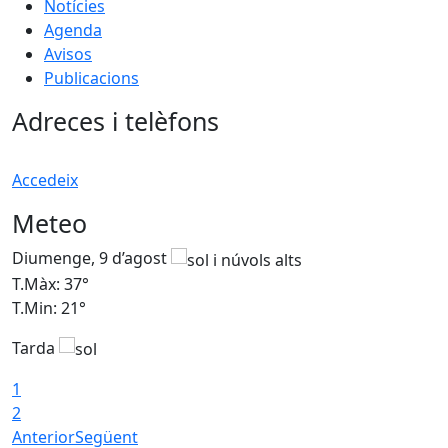
Notícies
Agenda
Avisos
Publicacions
Adreces i telèfons
Accedeix
Meteo
Diumenge, 9 d’agost
D
T.Màx: 37°
T
T.Min: 21°
T
Tarda
T
1
2
Anterior
Següent