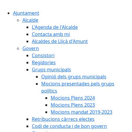
Cercar:
Ajuntament
Alcalde
L'Agenda de l'Alcalde
Contacta amb mi
Alcaldes de Lliçà d'Amunt
Govern
Consistori
Regidories
Grups municipals
Opinió dels grups municipals
Mocions presentades pels grups
polítics
Mocions Plens 2024
Mocions Plens 2023
Mocions mandat 2019-2023
Retribucions càrrecs electes
Codi de conducta i de bon govern