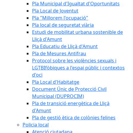
Pla Municipal d'Igualtat d'Oportunitats
Pla Local de Joventut
Pla "Millorem l'ocupació"
Pla local de seguretat viària
Estudi de mobilitat urbana sostenible de
Lliçà d'Amunt
Pla Educatiu de Lliçà d'Amunt
Pla de Mesures Antifrau
Protocol sobre les violències sexuals i
LGTBIfòbiques a l'espai públic i contextos
d'oci
Pla Local d'Habitatge
Document Únic de Protecció Civil
Municipal (DUPROCIM)
Pla de transició energètica de Lliçà
d'Amunt
Pla de gestió ètica de colònies felines
Policia local
Atenció ciutadana