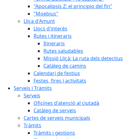
"Apocalipsis Z: el principio del fin"
"Moebius"
Lliça d'Amunt
Llocs d'interès
Rutes i itineraris
Itineraris
Rutes saludables
Missió Lliçà: La ruta dels detectius
Catàleg de camins
Calendari de festius
Festes, fires i activitats
Serveis i Tràmits
Serveis
Oficines d'atenció al ciutadà
Catàleg de serveis
Cartes de serveis municipals
Tràmits
Tràmits i gestions