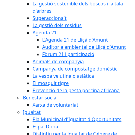
La gestió sostenible dels boscos i la tala
d'arbres
Superacciona't
La gestió dels residus
Agenda 21
L'Agenda 21 de Lliçà d'Amunt
Auditoria ambiental de Lliçà d'Amunt
Fòrum 21 i participació
Animals de companyia
Campanya de compostatge domèstic
La vespa velutina o asiàtica
El mosquit tigre
Prevenció de la pesta porcina africana
Benestar social
Xarxa de voluntariat
Igualtat
Pla Municipal d'Igualtat d'Oportunitats
Espai Dona
Distintiu per la Igualtat de Gènere de