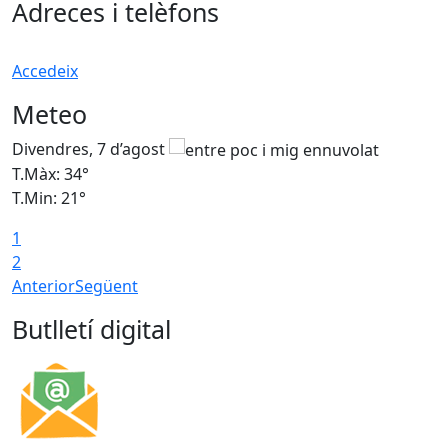
Adreces i telèfons
Accedeix
Meteo
Divendres, 7 d’agost
D
T.Màx: 34°
T
T.Min: 21°
T
1
T
2
Anterior
Següent
Butlletí digital