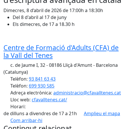
Dimecres, 8 d’abril de 2026 de 17:00h a 18:30h
Del 8 d'abril al 17 de juny
Els dimecres, de 17 a 18.30 h
Centre de Formació d'Adults (CFA) de
la Vall del Tenes
c. de Jaume I, 32 - 08186 Lliçà d'Amunt - Barcelona
(Catalunya)
Telèfon:
93 841 63 43
Telèfon:
699 930 585
Adreça electrònica:
administracio@cfavalltenes.cat
Lloc web:
cfavalltenes.cat/
Horari:
de dilluns a divendres de 17 a 21h
Amplieu el mapa
Com arribar-hi
Leaflet
| ©
OpenStreetMap
contributors
Contingut relacionat