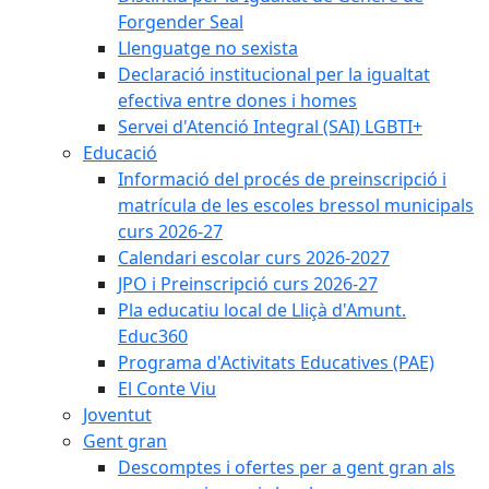
Forgender Seal
Llenguatge no sexista
Declaració institucional per la igualtat
efectiva entre dones i homes
Servei d'Atenció Integral (SAI) LGBTI+
Educació
Informació del procés de preinscripció i
matrícula de les escoles bressol municipals
curs 2026-27
Calendari escolar curs 2026-2027
JPO i Preinscripció curs 2026-27
Pla educatiu local de Lliçà d'Amunt.
Educ360
Programa d'Activitats Educatives (PAE)
El Conte Viu
Joventut
Gent gran
Descomptes i ofertes per a gent gran als