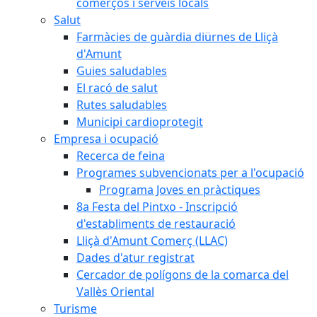
comerços i serveis locals
Salut
Farmàcies de guàrdia diürnes de Lliçà
d'Amunt
Guies saludables
El racó de salut
Rutes saludables
Municipi cardioprotegit
Empresa i ocupació
Recerca de feina
Programes subvencionats per a l'ocupació
Programa Joves en pràctiques
8a Festa del Pintxo - Inscripció
d'establiments de restauració
Lliçà d'Amunt Comerç (LLAC)
Dades d'atur registrat
Cercador de polígons de la comarca del
Vallès Oriental
Turisme