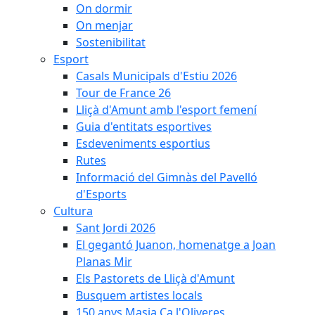
On dormir
On menjar
Sostenibilitat
Esport
Casals Municipals d'Estiu 2026
Tour de France 26
Lliçà d'Amunt amb l'esport femení
Guia d'entitats esportives
Esdeveniments esportius
Rutes
Informació del Gimnàs del Pavelló
d'Esports
Cultura
Sant Jordi 2026
El gegantó Juanon, homenatge a Joan
Planas Mir
Els Pastorets de Lliçà d'Amunt
Busquem artistes locals
150 anys Masia Ca l'Oliveres