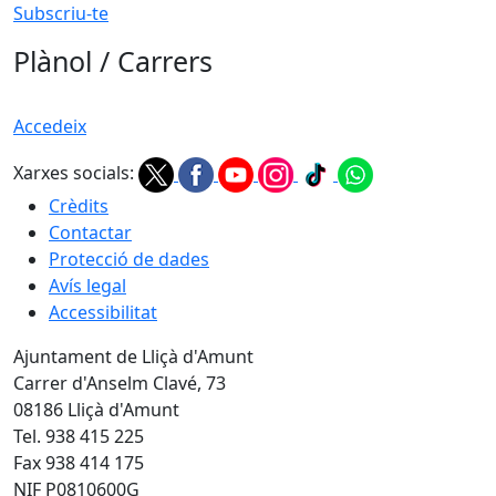
Subscriu-te
Plànol / Carrers
Accedeix
Xarxes socials:
Crèdits
Contactar
Protecció de dades
Avís legal
Accessibilitat
Ajuntament de Lliçà d'Amunt
Carrer d'Anselm Clavé, 73
08186 Lliçà d'Amunt
Tel. 938 415 225
Fax 938 414 175
NIF P0810600G