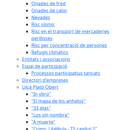
Onades de fred
Onades de calor
Nevades
Risc sísmic
Risc en el transport de mercaderies
perilloses
Risc per concentracíó de persones
Refugis climàtics
Entitats i associacions
Espai de participació
Processos participatius tancats
Directori d'empreses
Lliçà Plató Obert
"In vitro"
"El mapa de los anhelos"
"33 días"
"Los sin nombre"
"A muerte"
"Crims: Libèl·lula - T5 capítol 2"