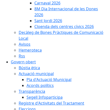
Carnaval 2026
8M Dia Internacional de les Dones
2026
Sant Jordi 2026
Cloenda dels centres cívics 2026
Decàleg de Bones Pràctiques de Comunicació
Local
Avisos
Hemeroteca
Rss
Govern obert
Bústia ètica
Actuació municipal
Pla d'Actuació Municipal
Acords polítics
Transparència
Segell Infoparticipa
Registre d'Activitats del Tractament
Eleccions