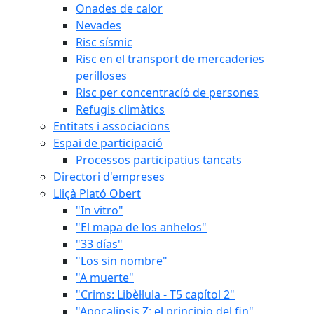
Onades de calor
Nevades
Risc sísmic
Risc en el transport de mercaderies
perilloses
Risc per concentracíó de persones
Refugis climàtics
Entitats i associacions
Espai de participació
Processos participatius tancats
Directori d'empreses
Lliçà Plató Obert
"In vitro"
"El mapa de los anhelos"
"33 días"
"Los sin nombre"
"A muerte"
"Crims: Libèl·lula - T5 capítol 2"
"Apocalipsis Z: el principio del fin"