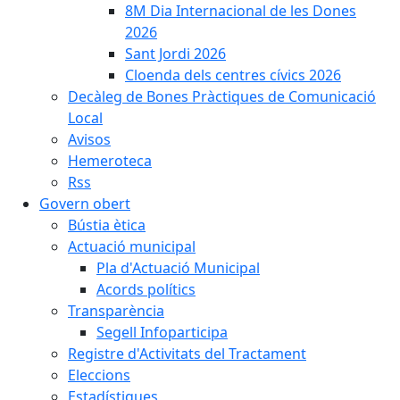
8M Dia Internacional de les Dones
2026
Sant Jordi 2026
Cloenda dels centres cívics 2026
Decàleg de Bones Pràctiques de Comunicació
Local
Avisos
Hemeroteca
Rss
Govern obert
Bústia ètica
Actuació municipal
Pla d'Actuació Municipal
Acords polítics
Transparència
Segell Infoparticipa
Registre d'Activitats del Tractament
Eleccions
Estadístiques