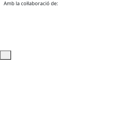
Amb la col·laboració de:
Ajuda i accés ràpid