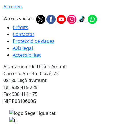
Accedeix
Xarxes socials:
Crèdits
Contactar
Protecció de dades
Avís legal
Accessibilitat
Ajuntament de Lliçà d'Amunt
Carrer d'Anselm Clavé, 73
08186 Lliçà d'Amunt
Tel. 938 415 225
Fax 938 414 175
NIF P0810600G