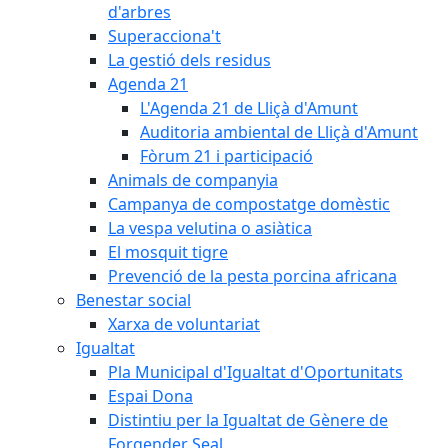
d'arbres
Superacciona't
La gestió dels residus
Agenda 21
L'Agenda 21 de Lliçà d'Amunt
Auditoria ambiental de Lliçà d'Amunt
Fòrum 21 i participació
Animals de companyia
Campanya de compostatge domèstic
La vespa velutina o asiàtica
El mosquit tigre
Prevenció de la pesta porcina africana
Benestar social
Xarxa de voluntariat
Igualtat
Pla Municipal d'Igualtat d'Oportunitats
Espai Dona
Distintiu per la Igualtat de Gènere de
Forgender Seal