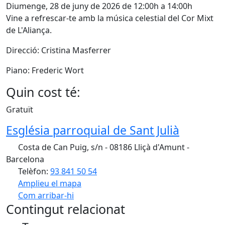
Diumenge, 28 de juny de 2026 de 12:00h a 14:00h
Vine a refrescar-te amb la música celestial del Cor Mixt
de L'Aliança.
Direcció: Cristina Masferrer
Piano: Frederic Wort
Quin cost té:
Gratuït
Església parroquial de Sant Julià
Costa de Can Puig, s/n - 08186 Lliçà d'Amunt -
Barcelona
Telèfon:
93 841 50 54
Amplieu el mapa
Com arribar-hi
Leaflet
| ©
OpenStreetMap
contributors
Contingut relacionat
+