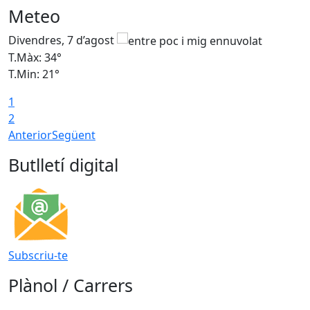
Meteo
Divendres, 7 d’agost
D
T.Màx: 34°
T
T.Min: 21°
T
1
T
2
Anterior
Següent
Butlletí digital
Subscriu-te
Plànol / Carrers