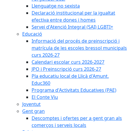
Llenguatge no sexista
Declaració institucional per la igualtat
efectiva entre dones i homes
Servei d'Atenció Integral (SAI) LGBTI+
Educació
Informació del procés de preinscripció i
matrícula de les escoles bressol municipals
curs 2026-27
Calendari escolar curs 2026-2027
JPO i Preinscripció curs 2026-27
Pla educatiu local de Lliçà d'Amunt.
Educ360
Programa d'Activitats Educatives (PAE)
El Conte Viu
Joventut
Gent gran
Descomptes i ofertes per a gent gran als
comerços i serveis locals