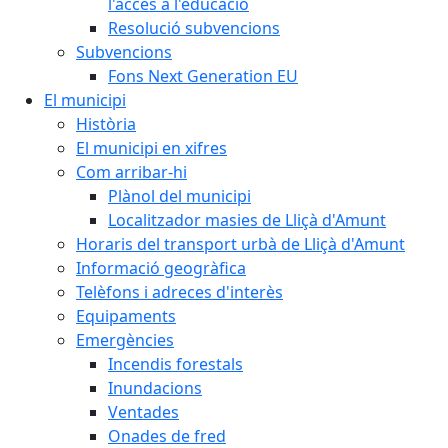
l'accés a l'educació
Resolució subvencions
Subvencions
Fons Next Generation EU
El municipi
Història
El municipi en xifres
Com arribar-hi
Plànol del municipi
Localitzador masies de Lliçà d'Amunt
Horaris del transport urbà de Lliçà d'Amunt
Informació geogràfica
Telèfons i adreces d'interès
Equipaments
Emergències
Incendis forestals
Inundacions
Ventades
Onades de fred