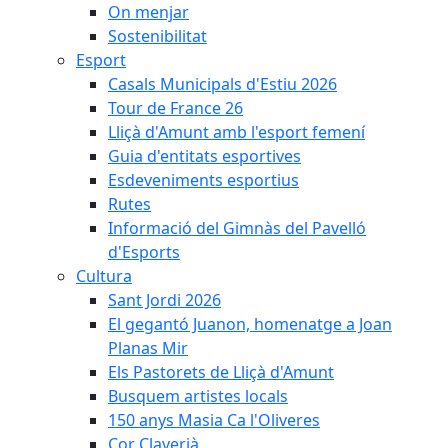
On menjar
Sostenibilitat
Esport
Casals Municipals d'Estiu 2026
Tour de France 26
Lliçà d'Amunt amb l'esport femení
Guia d'entitats esportives
Esdeveniments esportius
Rutes
Informació del Gimnàs del Pavelló
d'Esports
Cultura
Sant Jordi 2026
El gegantó Juanon, homenatge a Joan
Planas Mir
Els Pastorets de Lliçà d'Amunt
Busquem artistes locals
150 anys Masia Ca l'Oliveres
Cor Claverià