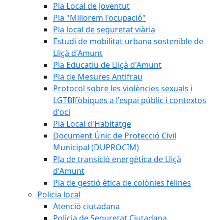
Pla Local de Joventut
Pla "Millorem l'ocupació"
Pla local de seguretat viària
Estudi de mobilitat urbana sostenible de
Lliçà d'Amunt
Pla Educatiu de Lliçà d'Amunt
Pla de Mesures Antifrau
Protocol sobre les violències sexuals i
LGTBIfòbiques a l'espai públic i contextos
d'oci
Pla Local d'Habitatge
Document Únic de Protecció Civil
Municipal (DUPROCIM)
Pla de transició energètica de Lliçà
d'Amunt
Pla de gestió ètica de colònies felines
Policia local
Atenció ciutadana
Policia de Seguretat Ciutadana