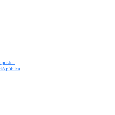
ropostes
ció pública