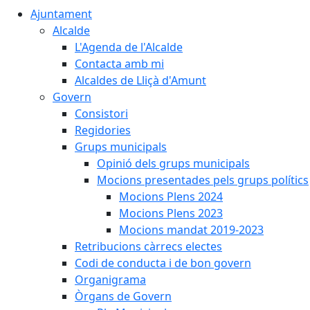
Ajuntament
Alcalde
L'Agenda de l'Alcalde
Contacta amb mi
Alcaldes de Lliçà d'Amunt
Govern
Consistori
Regidories
Grups municipals
Opinió dels grups municipals
Mocions presentades pels grups polítics
Mocions Plens 2024
Mocions Plens 2023
Mocions mandat 2019-2023
Retribucions càrrecs electes
Codi de conducta i de bon govern
Organigrama
Òrgans de Govern