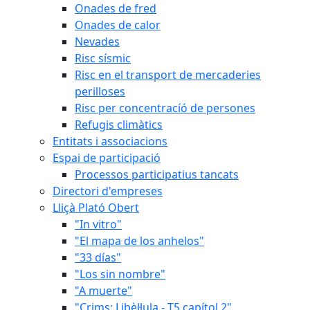
Onades de fred
Onades de calor
Nevades
Risc sísmic
Risc en el transport de mercaderies
perilloses
Risc per concentracíó de persones
Refugis climàtics
Entitats i associacions
Espai de participació
Processos participatius tancats
Directori d'empreses
Lliçà Plató Obert
"In vitro"
"El mapa de los anhelos"
"33 días"
"Los sin nombre"
"A muerte"
"Crims: Libèl·lula - T5 capítol 2"