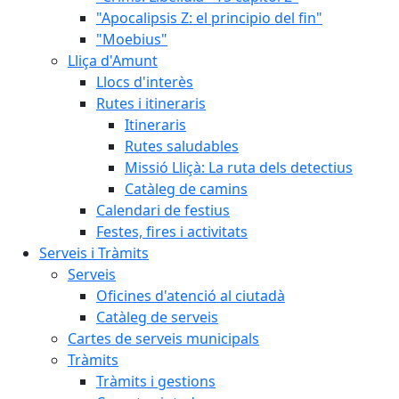
"Apocalipsis Z: el principio del fin"
"Moebius"
Lliça d'Amunt
Llocs d'interès
Rutes i itineraris
Itineraris
Rutes saludables
Missió Lliçà: La ruta dels detectius
Catàleg de camins
Calendari de festius
Festes, fires i activitats
Serveis i Tràmits
Serveis
Oficines d'atenció al ciutadà
Catàleg de serveis
Cartes de serveis municipals
Tràmits
Tràmits i gestions