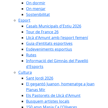
On dormir
On menjar
Sostenibilitat
Esport
Casals Municipals d'Estiu 2026
Tour de France 26
Lliçà d'Amunt amb l'esport femení
Guia d'entitats esportives
Esdeveniments esportius
Rutes
Informació del Gimnàs del Pavelló
d'Esports
Cultura
Sant Jordi 2026
El gegantó Juanon, homenatge a Joan
Planas Mir
Els Pastorets de Lliçà d'Amunt
Busquem artistes locals
150 anys Masia Ca l'Oliveres