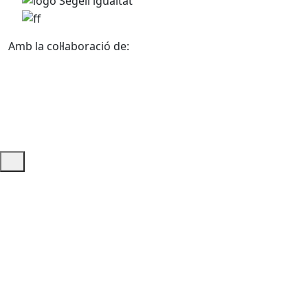
Amb la col·laboració de:
Ajuda i accés ràpid