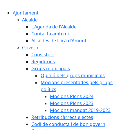
Cercar:
Ajuntament
Alcalde
L'Agenda de l'Alcalde
Contacta amb mi
Alcaldes de Lliçà d'Amunt
Govern
Consistori
Regidories
Grups municipals
Opinió dels grups municipals
Mocions presentades pels grups
polítics
Mocions Plens 2024
Mocions Plens 2023
Mocions mandat 2019-2023
Retribucions càrrecs electes
Codi de conducta i de bon govern