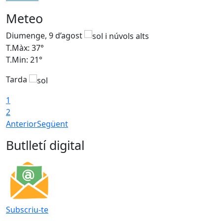
Meteo
Diumenge, 9 d’agost
D
T.Màx: 37°
T
T.Min: 21°
T
Tarda
T
1
2
Anterior
Següent
Butlletí digital
Subscriu-te