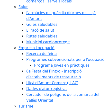
comerços i serveis locals
Salut
Farmàcies de guàrdia diürnes de Lliçà
d'Amunt
Guies saludables
El racó de salut
Rutes saludables
Municipi cardioprotegit
Empresa i ocupació
Recerca de feina
Programes subvencionats per a l'ocupació
Programa Joves en pràctiques
8a Festa del Pintxo - Inscripció
d'establiments de restauració
Lliçà d'Amunt Comerç (LLAC)
Dades d'atur registrat
Cercador de polígons de la comarca del
Vallès Oriental
Turisme