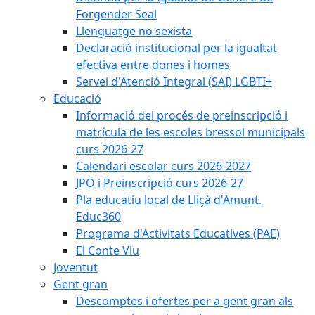
Forgender Seal
Llenguatge no sexista
Declaració institucional per la igualtat
efectiva entre dones i homes
Servei d'Atenció Integral (SAI) LGBTI+
Educació
Informació del procés de preinscripció i
matrícula de les escoles bressol municipals
curs 2026-27
Calendari escolar curs 2026-2027
JPO i Preinscripció curs 2026-27
Pla educatiu local de Lliçà d'Amunt.
Educ360
Programa d'Activitats Educatives (PAE)
El Conte Viu
Joventut
Gent gran
Descomptes i ofertes per a gent gran als