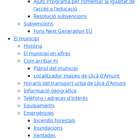
Ajuts Programa per fomentar la igualtat de
l'accés a l'educació
Resolució subvencions
Subvencions
Fons Next Generation EU
El municipi
Història
El municipi en xifres
Com arribar-hi
Plànol del municipi
Localitzador masies de Lliçà d'Amunt
Horaris del transport urbà de Lliçà d'Amunt
Informació geogràfica
Telèfons i adreces d'interès
Equipaments
Emergències
Incendis forestals
Inundacions
Ventades