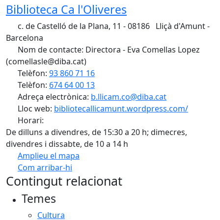
Biblioteca Ca l'Oliveres
c. de Castelló de la Plana, 11 - 08186 Lliçà d'Amunt -
Barcelona
Nom de contacte: Directora - Eva Comellas Lopez
(comellasle@diba.cat)
Telèfon:
93 860 71 16
Telèfon:
674 64 00 13
Adreça electrònica:
b.llicam.co@diba.cat
Lloc web:
bibliotecallicamunt.wordpress.com/
Horari:
De dilluns a divendres, de 15:30 a 20 h; dimecres,
divendres i dissabte, de 10 a 14 h
Amplieu el mapa
Com arribar-hi
Leaflet
| ©
OpenStreetMap
contributors
Contingut relacionat
+
Temes
−
Cultura