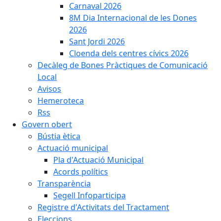
Carnaval 2026
8M Dia Internacional de les Dones
2026
Sant Jordi 2026
Cloenda dels centres cívics 2026
Decàleg de Bones Pràctiques de Comunicació
Local
Avisos
Hemeroteca
Rss
Govern obert
Bústia ètica
Actuació municipal
Pla d'Actuació Municipal
Acords polítics
Transparència
Segell Infoparticipa
Registre d'Activitats del Tractament
Eleccions