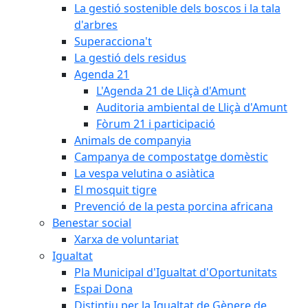
La gestió sostenible dels boscos i la tala
d'arbres
Superacciona't
La gestió dels residus
Agenda 21
L'Agenda 21 de Lliçà d'Amunt
Auditoria ambiental de Lliçà d'Amunt
Fòrum 21 i participació
Animals de companyia
Campanya de compostatge domèstic
La vespa velutina o asiàtica
El mosquit tigre
Prevenció de la pesta porcina africana
Benestar social
Xarxa de voluntariat
Igualtat
Pla Municipal d'Igualtat d'Oportunitats
Espai Dona
Distintiu per la Igualtat de Gènere de