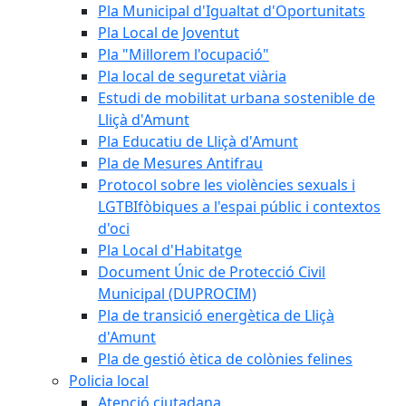
Pla Municipal d'Igualtat d'Oportunitats
Pla Local de Joventut
Pla "Millorem l'ocupació"
Pla local de seguretat viària
Estudi de mobilitat urbana sostenible de
Lliçà d'Amunt
Pla Educatiu de Lliçà d'Amunt
Pla de Mesures Antifrau
Protocol sobre les violències sexuals i
LGTBIfòbiques a l'espai públic i contextos
d'oci
Pla Local d'Habitatge
Document Únic de Protecció Civil
Municipal (DUPROCIM)
Pla de transició energètica de Lliçà
d'Amunt
Pla de gestió ètica de colònies felines
Policia local
Atenció ciutadana