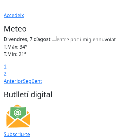
Accedeix
Meteo
Divendres, 7 d’agost
D
T.Màx: 34°
T
T.Min: 21°
T
1
T
2
Anterior
Següent
Butlletí digital
Subscriu-te