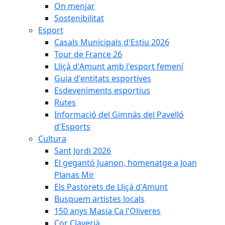
On menjar
Sostenibilitat
Esport
Casals Municipals d'Estiu 2026
Tour de France 26
Lliçà d'Amunt amb l'esport femení
Guia d'entitats esportives
Esdeveniments esportius
Rutes
Informació del Gimnàs del Pavelló
d'Esports
Cultura
Sant Jordi 2026
El gegantó Juanon, homenatge a Joan
Planas Mir
Els Pastorets de Lliçà d'Amunt
Busquem artistes locals
150 anys Masia Ca l'Oliveres
Cor Claverià