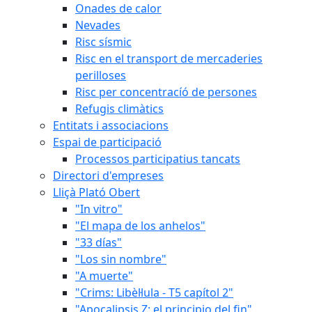
Onades de calor
Nevades
Risc sísmic
Risc en el transport de mercaderies
perilloses
Risc per concentracíó de persones
Refugis climàtics
Entitats i associacions
Espai de participació
Processos participatius tancats
Directori d'empreses
Lliçà Plató Obert
"In vitro"
"El mapa de los anhelos"
"33 días"
"Los sin nombre"
"A muerte"
"Crims: Libèl·lula - T5 capítol 2"
"Apocalipsis Z: el principio del fin"