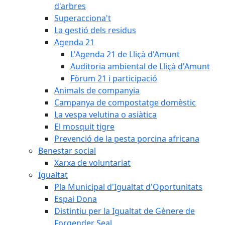
d'arbres
Superacciona't
La gestió dels residus
Agenda 21
L'Agenda 21 de Lliçà d'Amunt
Auditoria ambiental de Lliçà d'Amunt
Fòrum 21 i participació
Animals de companyia
Campanya de compostatge domèstic
La vespa velutina o asiàtica
El mosquit tigre
Prevenció de la pesta porcina africana
Benestar social
Xarxa de voluntariat
Igualtat
Pla Municipal d'Igualtat d'Oportunitats
Espai Dona
Distintiu per la Igualtat de Gènere de
Forgender Seal