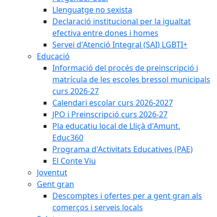
Llenguatge no sexista
Declaració institucional per la igualtat
efectiva entre dones i homes
Servei d'Atenció Integral (SAI) LGBTI+
Educació
Informació del procés de preinscripció i
matrícula de les escoles bressol municipals
curs 2026-27
Calendari escolar curs 2026-2027
JPO i Preinscripció curs 2026-27
Pla educatiu local de Lliçà d'Amunt.
Educ360
Programa d'Activitats Educatives (PAE)
El Conte Viu
Joventut
Gent gran
Descomptes i ofertes per a gent gran als
comerços i serveis locals