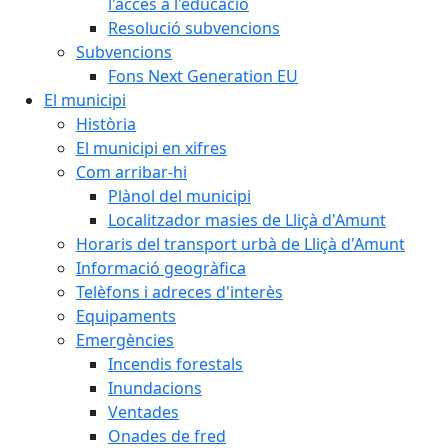
l'accés a l'educació
Resolució subvencions
Subvencions
Fons Next Generation EU
El municipi
Història
El municipi en xifres
Com arribar-hi
Plànol del municipi
Localitzador masies de Lliçà d'Amunt
Horaris del transport urbà de Lliçà d'Amunt
Informació geogràfica
Telèfons i adreces d'interès
Equipaments
Emergències
Incendis forestals
Inundacions
Ventades
Onades de fred