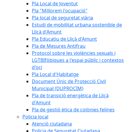
Pla Local de Joventut
Pla "Millorem l'ocupació"
Pla local de seguretat viària
Estudi de mobilitat urbana sostenible de
Lliçà d'Amunt
Pla Educatiu de Lliçà d'Amunt
Pla de Mesures Antifrau
Protocol sobre les violències sexuals i
LGTBIfòbiques a l'espai públic i contextos
d'oci
Pla Local d'Habitatge
Document Únic de Protecció Civil
Municipal (DUPROCIM)
Pla de transició energètica de Lliçà
d'Amunt
Pla de gestió ètica de colònies felines
Policia local
Atenció ciutadana
Policia de Seguretat Ciutadana