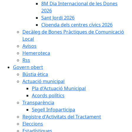
8M Dia Internacional de les Dones
2026
Sant Jordi 2026
Cloenda dels centres cívics 2026
Decàleg de Bones Pràctiques de Comunicació
Local
Avisos
Hemeroteca
Rss
Govern obert
Bústia ètica
Actuació municipal
Pla d'Actuació Municipal
Acords polítics
Transparència
Segell Infoparticipa
Registre d'Activitats del Tractament
Eleccions
Estadístiques