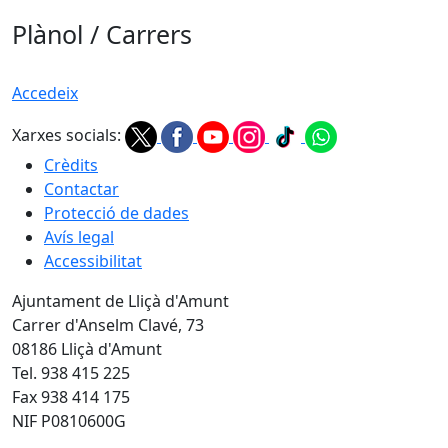
Plànol / Carrers
Accedeix
Xarxes socials:
Crèdits
Contactar
Protecció de dades
Avís legal
Accessibilitat
Ajuntament de Lliçà d'Amunt
Carrer d'Anselm Clavé, 73
08186 Lliçà d'Amunt
Tel. 938 415 225
Fax 938 414 175
NIF P0810600G