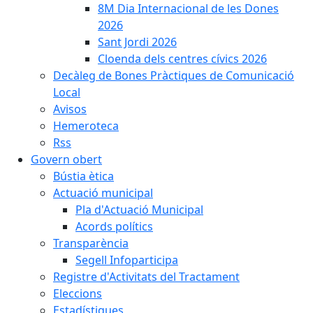
8M Dia Internacional de les Dones
2026
Sant Jordi 2026
Cloenda dels centres cívics 2026
Decàleg de Bones Pràctiques de Comunicació
Local
Avisos
Hemeroteca
Rss
Govern obert
Bústia ètica
Actuació municipal
Pla d'Actuació Municipal
Acords polítics
Transparència
Segell Infoparticipa
Registre d'Activitats del Tractament
Eleccions
Estadístiques