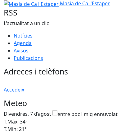
Masia de Ca l'Estaper
Masia de Ca l'Estaper
RSS
L'actualitat a un clic
Notícies
Agenda
Avisos
Publicacions
Adreces i telèfons
Accedeix
Meteo
Divendres, 7 d’agost
D
T.Màx: 34°
T
T.Min: 21°
T