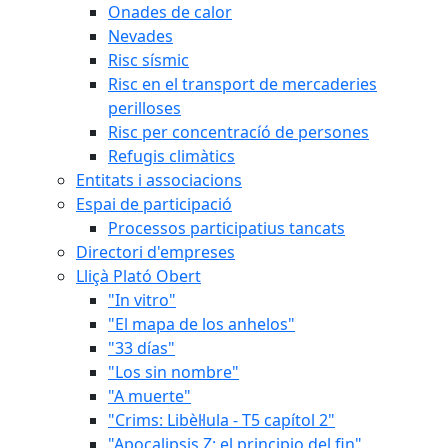
Onades de calor
Nevades
Risc sísmic
Risc en el transport de mercaderies
perilloses
Risc per concentracíó de persones
Refugis climàtics
Entitats i associacions
Espai de participació
Processos participatius tancats
Directori d'empreses
Lliçà Plató Obert
"In vitro"
"El mapa de los anhelos"
"33 días"
"Los sin nombre"
"A muerte"
"Crims: Libèl·lula - T5 capítol 2"
"Apocalipsis Z: el principio del fin"