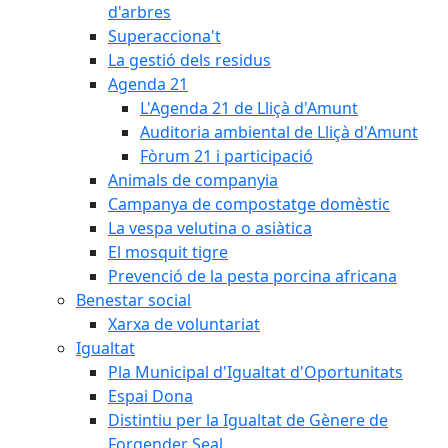
d'arbres
Superacciona't
La gestió dels residus
Agenda 21
L'Agenda 21 de Lliçà d'Amunt
Auditoria ambiental de Lliçà d'Amunt
Fòrum 21 i participació
Animals de companyia
Campanya de compostatge domèstic
La vespa velutina o asiàtica
El mosquit tigre
Prevenció de la pesta porcina africana
Benestar social
Xarxa de voluntariat
Igualtat
Pla Municipal d'Igualtat d'Oportunitats
Espai Dona
Distintiu per la Igualtat de Gènere de
Forgender Seal