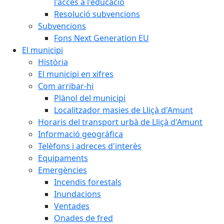
l'accés a l'educació
Resolució subvencions
Subvencions
Fons Next Generation EU
El municipi
Història
El municipi en xifres
Com arribar-hi
Plànol del municipi
Localitzador masies de Lliçà d'Amunt
Horaris del transport urbà de Lliçà d'Amunt
Informació geogràfica
Telèfons i adreces d'interès
Equipaments
Emergències
Incendis forestals
Inundacions
Ventades
Onades de fred