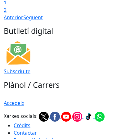
1
T
2
Anterior
Següent
Butlletí digital
Subscriu-te
Plànol / Carrers
Accedeix
Xarxes socials:
Crèdits
Contactar