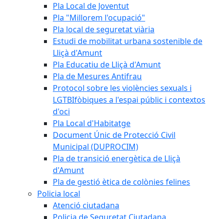
Pla Local de Joventut
Pla "Millorem l'ocupació"
Pla local de seguretat viària
Estudi de mobilitat urbana sostenible de
Lliçà d'Amunt
Pla Educatiu de Lliçà d'Amunt
Pla de Mesures Antifrau
Protocol sobre les violències sexuals i
LGTBIfòbiques a l'espai públic i contextos
d'oci
Pla Local d'Habitatge
Document Únic de Protecció Civil
Municipal (DUPROCIM)
Pla de transició energètica de Lliçà
d'Amunt
Pla de gestió ètica de colònies felines
Policia local
Atenció ciutadana
Policia de Seguretat Ciutadana