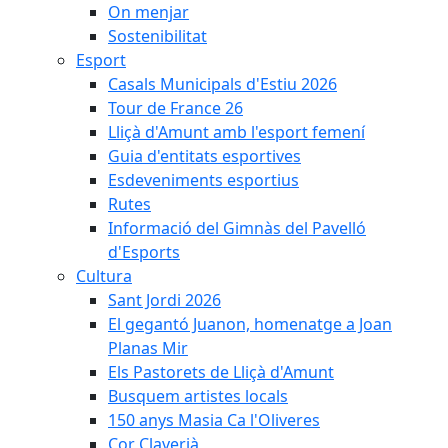
On menjar
Sostenibilitat
Esport
Casals Municipals d'Estiu 2026
Tour de France 26
Lliçà d'Amunt amb l'esport femení
Guia d'entitats esportives
Esdeveniments esportius
Rutes
Informació del Gimnàs del Pavelló
d'Esports
Cultura
Sant Jordi 2026
El gegantó Juanon, homenatge a Joan
Planas Mir
Els Pastorets de Lliçà d'Amunt
Busquem artistes locals
150 anys Masia Ca l'Oliveres
Cor Claverià