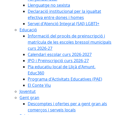
Llenguatge no sexista
Declaració institucional per la igualtat
efectiva entre dones i homes
Servei d'Atenció Integral (SAI) LGBTI+
Educació
Informació del procés de preinscripció i
matrícula de les escoles bressol municipals
curs 2026-27
Calendari escolar curs 2026-2027
JPO i Preinscripció curs 2026-27
Pla educatiu local de Lliçà d'Amunt.
Educ360
Programa d'Activitats Educatives (PAE)
El Conte Viu
Joventut
Gent gran
Descomptes i ofertes per a gent gran als
comerços i serveis locals