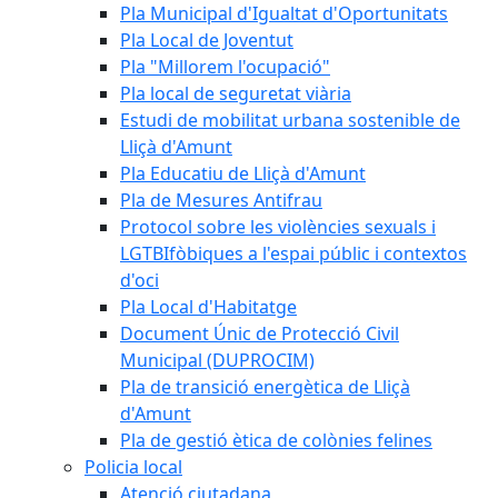
Pla Municipal d'Igualtat d'Oportunitats
Pla Local de Joventut
Pla "Millorem l'ocupació"
Pla local de seguretat viària
Estudi de mobilitat urbana sostenible de
Lliçà d'Amunt
Pla Educatiu de Lliçà d'Amunt
Pla de Mesures Antifrau
Protocol sobre les violències sexuals i
LGTBIfòbiques a l'espai públic i contextos
d'oci
Pla Local d'Habitatge
Document Únic de Protecció Civil
Municipal (DUPROCIM)
Pla de transició energètica de Lliçà
d'Amunt
Pla de gestió ètica de colònies felines
Policia local
Atenció ciutadana