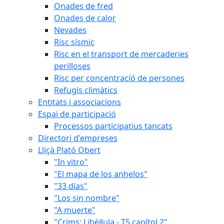
Onades de fred
Onades de calor
Nevades
Risc sísmic
Risc en el transport de mercaderies
perilloses
Risc per concentracíó de persones
Refugis climàtics
Entitats i associacions
Espai de participació
Processos participatius tancats
Directori d'empreses
Lliçà Plató Obert
"In vitro"
"El mapa de los anhelos"
"33 días"
"Los sin nombre"
"A muerte"
"Crims: Libèl·lula - T5 capítol 2"