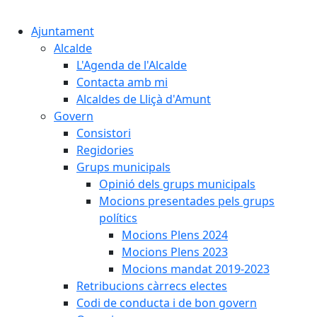
Cercar:
Ajuntament
Alcalde
L'Agenda de l'Alcalde
Contacta amb mi
Alcaldes de Lliçà d'Amunt
Govern
Consistori
Regidories
Grups municipals
Opinió dels grups municipals
Mocions presentades pels grups
polítics
Mocions Plens 2024
Mocions Plens 2023
Mocions mandat 2019-2023
Retribucions càrrecs electes
Codi de conducta i de bon govern