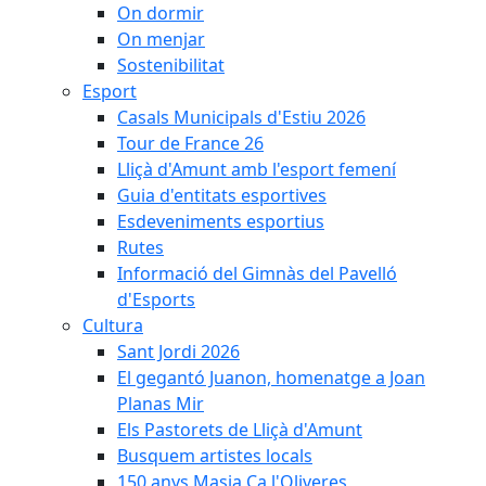
On dormir
On menjar
Sostenibilitat
Esport
Casals Municipals d'Estiu 2026
Tour de France 26
Lliçà d'Amunt amb l'esport femení
Guia d'entitats esportives
Esdeveniments esportius
Rutes
Informació del Gimnàs del Pavelló
d'Esports
Cultura
Sant Jordi 2026
El gegantó Juanon, homenatge a Joan
Planas Mir
Els Pastorets de Lliçà d'Amunt
Busquem artistes locals
150 anys Masia Ca l'Oliveres