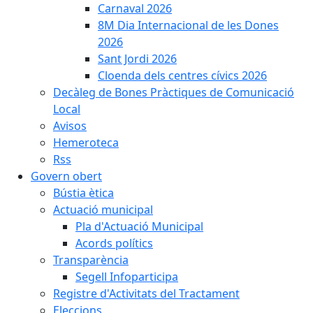
Carnaval 2026
8M Dia Internacional de les Dones
2026
Sant Jordi 2026
Cloenda dels centres cívics 2026
Decàleg de Bones Pràctiques de Comunicació
Local
Avisos
Hemeroteca
Rss
Govern obert
Bústia ètica
Actuació municipal
Pla d'Actuació Municipal
Acords polítics
Transparència
Segell Infoparticipa
Registre d'Activitats del Tractament
Eleccions