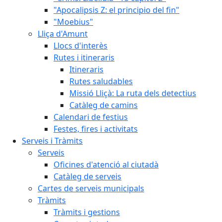
"Apocalipsis Z: el principio del fin"
"Moebius"
Lliça d'Amunt
Llocs d'interès
Rutes i itineraris
Itineraris
Rutes saludables
Missió Lliçà: La ruta dels detectius
Catàleg de camins
Calendari de festius
Festes, fires i activitats
Serveis i Tràmits
Serveis
Oficines d'atenció al ciutadà
Catàleg de serveis
Cartes de serveis municipals
Tràmits
Tràmits i gestions