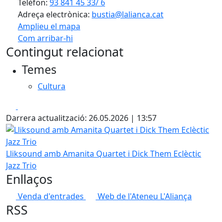
Telèfon:
93 841 45 33/ 6
Adreça electrònica:
bustia@lalianca.cat
Amplieu el mapa
Com arribar-hi
Leaflet
| ©
OpenStreetMap
contributors
Contingut relacionat
+
Temes
−
Cultura
Facebook
X
Darrera actualització: 26.05.2026 | 13:57
Lliksound amb Amanita Quartet i Dick Them Eclèctic Jazz T
Lliksound amb Amanita Quartet i Dick Them Eclèctic
Jazz Trio
Enllaços
Venda d'entrades
Web de l'Ateneu L'Aliança
RSS