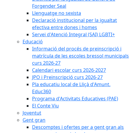
Forgender Seal
Llenguatge no sexista
Declaració institucional per la igualtat
efectiva entre dones i homes
Servei d'Atenció Integral (SAI) LGBTI+
Educació
Informació del procés de preinscripció i
matrícula de les escoles bressol municipals
curs 2026-27
Calendari escolar curs 2026-2027
JPO i Preinscripció curs 2026-27
Pla educatiu local de Lliçà d'Amunt.
Educ360
Programa d'Activitats Educatives (PAE)
El Conte Viu
Joventut
Gent gran
Descomptes i ofertes per a gent gran als