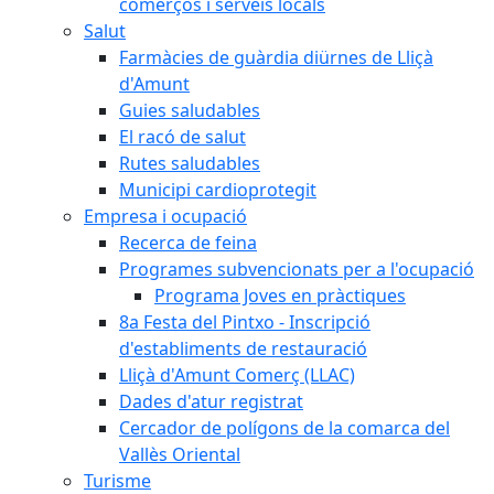
comerços i serveis locals
Salut
Farmàcies de guàrdia diürnes de Lliçà
d'Amunt
Guies saludables
El racó de salut
Rutes saludables
Municipi cardioprotegit
Empresa i ocupació
Recerca de feina
Programes subvencionats per a l'ocupació
Programa Joves en pràctiques
8a Festa del Pintxo - Inscripció
d'establiments de restauració
Lliçà d'Amunt Comerç (LLAC)
Dades d'atur registrat
Cercador de polígons de la comarca del
Vallès Oriental
Turisme