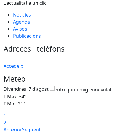
L'actualitat a un clic
Notícies
Agenda
Avisos
Publicacions
Adreces i telèfons
Accedeix
Meteo
Divendres, 7 d’agost
D
T.Màx: 34°
T
T.Min: 21°
T
1
T
2
Anterior
Següent