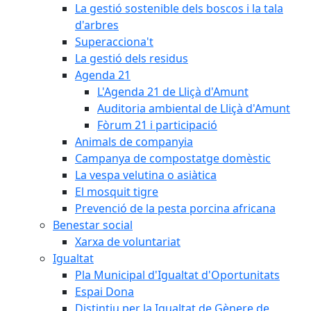
La gestió sostenible dels boscos i la tala
d'arbres
Superacciona't
La gestió dels residus
Agenda 21
L'Agenda 21 de Lliçà d'Amunt
Auditoria ambiental de Lliçà d'Amunt
Fòrum 21 i participació
Animals de companyia
Campanya de compostatge domèstic
La vespa velutina o asiàtica
El mosquit tigre
Prevenció de la pesta porcina africana
Benestar social
Xarxa de voluntariat
Igualtat
Pla Municipal d'Igualtat d'Oportunitats
Espai Dona
Distintiu per la Igualtat de Gènere de