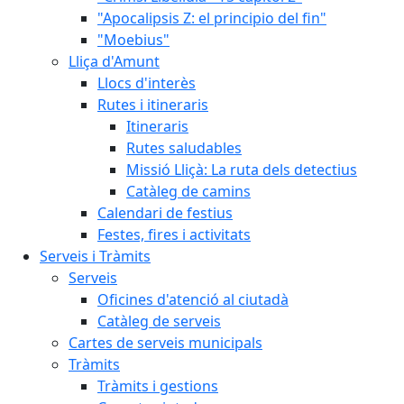
"Apocalipsis Z: el principio del fin"
"Moebius"
Lliça d'Amunt
Llocs d'interès
Rutes i itineraris
Itineraris
Rutes saludables
Missió Lliçà: La ruta dels detectius
Catàleg de camins
Calendari de festius
Festes, fires i activitats
Serveis i Tràmits
Serveis
Oficines d'atenció al ciutadà
Catàleg de serveis
Cartes de serveis municipals
Tràmits
Tràmits i gestions