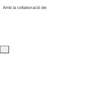
Amb la col·laboració de:
Ajuda i accés ràpid