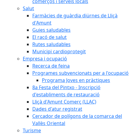
comerços i serveis locals
Salut
Farmàcies de guàrdia diürnes de Lliçà
d'Amunt
Guies saludables
El racó de salut
Rutes saludables
Municipi cardioprotegit
Empresa i ocupació
Recerca de feina
Programes subvencionats per a l'ocupació
Programa Joves en pràctiques
8a Festa del Pintxo - Inscripció
d'establiments de restauració
Lliçà d'Amunt Comerç (LLAC)
Dades d'atur registrat
Cercador de polígons de la comarca del
Vallès Oriental
Turisme