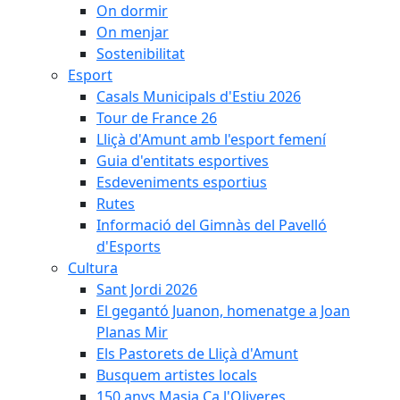
On dormir
On menjar
Sostenibilitat
Esport
Casals Municipals d'Estiu 2026
Tour de France 26
Lliçà d'Amunt amb l'esport femení
Guia d'entitats esportives
Esdeveniments esportius
Rutes
Informació del Gimnàs del Pavelló
d'Esports
Cultura
Sant Jordi 2026
El gegantó Juanon, homenatge a Joan
Planas Mir
Els Pastorets de Lliçà d'Amunt
Busquem artistes locals
150 anys Masia Ca l'Oliveres