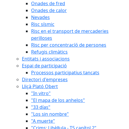
Onades de fred
Onades de calor
Nevades
Risc sísmic
Risc en el transport de mercaderies
perilloses
Risc per concentracíó de persones
Refugis climàtics
Entitats i associacions
Espai de participació
Processos participatius tancats
Directori d'empreses
Lliçà Plató Obert
"In vitro"
"El mapa de los anhelos"
"33 días"
"Los sin nombre"
"A muerte"
"Crims: Libèl·lula - T5 capítol 2"