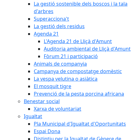
La gestió sostenible dels boscos i la tala
d'arbres
Superacciona't
La gestió dels residus
Agenda 21
L'Agenda 21 de Lliçà d'Amunt
Auditoria ambiental de Lliçà d'Amunt
Fòrum 21 i participació
Animals de companyia
Campanya de compostatge domèstic
La vespa velutina o asiàtica
El mosquit tigre
Prevenció de la pesta porcina africana
Benestar social
Xarxa de voluntariat
Igualtat
Pla Municipal d'Igualtat d'Oportunitats
Espai Dona
Distintiu per la Igualtat de Gènere de