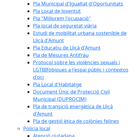
Pla Municipal d'Igualtat d'Oportunitats
Pla Local de Joventut
Pla "Millorem l'ocupació"
Pla local de seguretat viària
Estudi de mobilitat urbana sostenible de
Lliçà d'Amunt
Pla Educatiu de Lliçà d'Amunt
Pla de Mesures Antifrau
Protocol sobre les violències sexuals i
LGTBIfòbiques a l'espai públic i contextos
d'oci
Pla Local d'Habitatge
Document Únic de Protecció Civil
Municipal (DUPROCIM)
Pla de transició energètica de Lliçà
d'Amunt
Pla de gestió ètica de colònies felines
Policia local
Atenció ciutadana