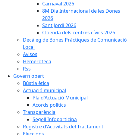
Carnaval 2026
8M Dia Internacional de les Dones
2026
Sant Jordi 2026
Cloenda dels centres cívics 2026
Decàleg de Bones Pràctiques de Comunicació
Local
Avisos
Hemeroteca
Rss
Govern obert
Bústia ètica
Actuació municipal
Pla d'Actuació Municipal
Acords polítics
Transparència
Segell Infoparticipa
Registre d'Activitats del Tractament
Eleccions