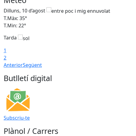
Dilluns, 10 d’agost
D
T.Màx: 35°
T
T.Min: 22°
T
Tarda
T
1
2
Anterior
Següent
Butlletí digital
Subscriu-te
Plànol / Carrers