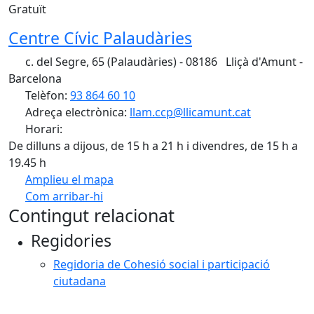
Gratuït
Centre Cívic Palaudàries
c. del Segre, 65 (Palaudàries) - 08186 Lliçà d'Amunt -
Barcelona
Telèfon:
93 864 60 10
Adreça electrònica:
llam.ccp@llicamunt.cat
Horari:
De dilluns a dijous, de 15 h a 21 h i divendres, de 15 h a
19.45 h
Amplieu el mapa
Com arribar-hi
Leaflet
| ©
OpenStreetMap
contributors
Contingut relacionat
+
Regidories
−
Regidoria de Cohesió social i participació
ciutadana
Facebook
X