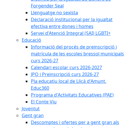
Forgender Seal
Llenguatge no sexista
Declaració institucional per la igualtat
efectiva entre dones i homes
Servei d'Atenció Integral (SAI) LGBTI+
Educació
Informació del procés de preinscripció i
matrícula de les escoles bressol municipals
curs 2026-27
Calendari escolar curs 2026-2027
JPO i Preinscripció curs 2026-27
Pla educatiu local de Lliçà d'Amunt.
Educ360
Programa d'Activitats Educatives (PAE)
El Conte Viu
Joventut
Gent gran
Descomptes i ofertes per a gent gran als