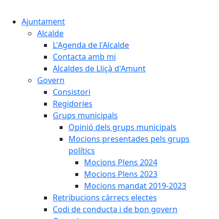
Cercar:
Ajuntament
Alcalde
L'Agenda de l'Alcalde
Contacta amb mi
Alcaldes de Lliçà d'Amunt
Govern
Consistori
Regidories
Grups municipals
Opinió dels grups municipals
Mocions presentades pels grups
polítics
Mocions Plens 2024
Mocions Plens 2023
Mocions mandat 2019-2023
Retribucions càrrecs electes
Codi de conducta i de bon govern