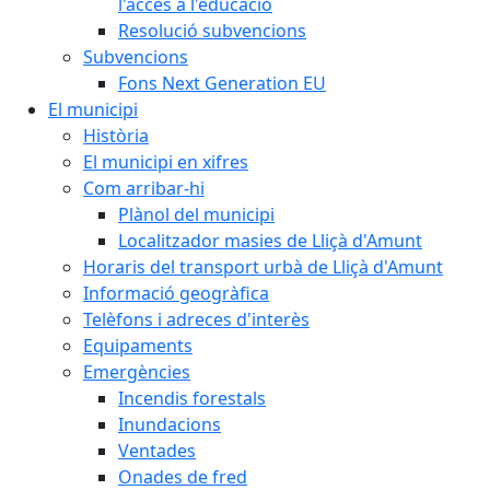
l'accés a l'educació
Resolució subvencions
Subvencions
Fons Next Generation EU
El municipi
Història
El municipi en xifres
Com arribar-hi
Plànol del municipi
Localitzador masies de Lliçà d'Amunt
Horaris del transport urbà de Lliçà d'Amunt
Informació geogràfica
Telèfons i adreces d'interès
Equipaments
Emergències
Incendis forestals
Inundacions
Ventades
Onades de fred