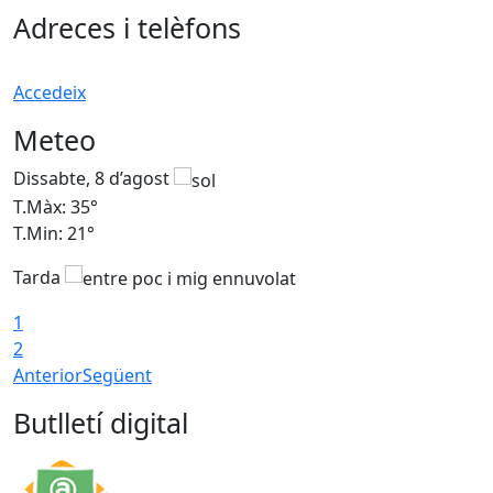
Adreces i telèfons
Accedeix
Meteo
Dissabte, 8 d’agost
D
T.Màx: 35°
T
T.Min: 21°
T
Tarda
1
2
Anterior
Següent
Butlletí digital