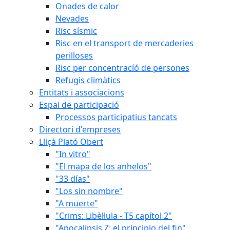
Onades de calor
Nevades
Risc sísmic
Risc en el transport de mercaderies
perilloses
Risc per concentracíó de persones
Refugis climàtics
Entitats i associacions
Espai de participació
Processos participatius tancats
Directori d'empreses
Lliçà Plató Obert
"In vitro"
"El mapa de los anhelos"
"33 días"
"Los sin nombre"
"A muerte"
"Crims: Libèl·lula - T5 capítol 2"
"Apocalipsis Z: el principio del fin"