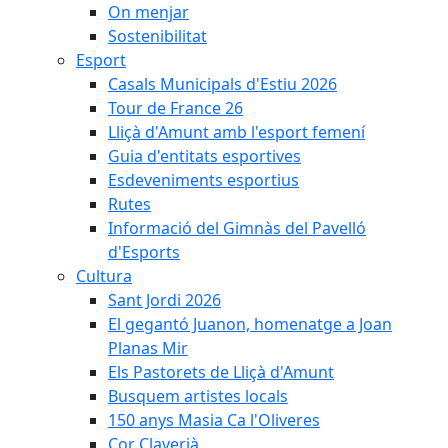
On menjar
Sostenibilitat
Esport
Casals Municipals d'Estiu 2026
Tour de France 26
Lliçà d'Amunt amb l'esport femení
Guia d'entitats esportives
Esdeveniments esportius
Rutes
Informació del Gimnàs del Pavelló
d'Esports
Cultura
Sant Jordi 2026
El gegantó Juanon, homenatge a Joan
Planas Mir
Els Pastorets de Lliçà d'Amunt
Busquem artistes locals
150 anys Masia Ca l'Oliveres
Cor Claverià