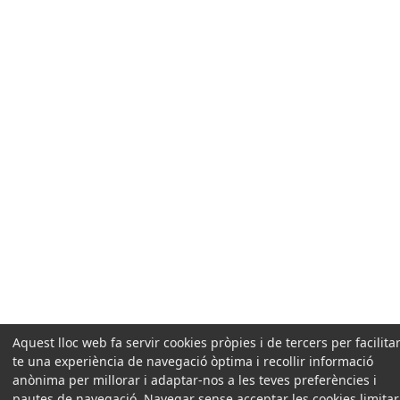
Aquest lloc web fa servir cookies pròpies i de tercers per facilitar
te una experiència de navegació òptima i recollir informació
anònima per millorar i adaptar-nos a les teves preferències i
pautes de navegació. Navegar sense acceptar les cookies limita