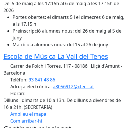
Del 5 de maig a les 17:15h al 6 de maig a les 17:15h de
2026
Portes obertes: el dimarts 5 i el dimecres 6 de maig,
a ls 17.15 h
Preinscripció alumnes nous: del 26 de maig al 5 de
juny
Matrícula alumnes nous: del 15 al 26 de juny
Escola de Música La Vall del Tenes
Carrer de Folch i Torres, 117 - 08186 Lliçà d'Amunt -
Barcelona
Telèfon:
93 841 48 86
Adreça electrònica:
a8056912@xtec.cat
Horari:
Dilluns i dimarts de 10 a 13h. De dilluns a divendres de
16 a 21h. (SECRETARIA)
Amplieu el mapa
Com arribar-hi
Leaflet
| ©
OpenStreetMap
contributors