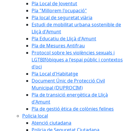
Pla Local de Joventut
Pla "Millorem l'ocupació"
Pla local de seguretat viària
Estudi de mobilitat urbana sostenible de
Lliçà d'Amunt
Pla Educatiu de Lliçà d'Amunt
Pla de Mesures Antifrau
Protocol sobre les violències sexuals i
LGTBIfòbiques a l'espai públic i contextos
d'oci
Pla Local d'Habitatge
Document Únic de Protecció Civil
Municipal (DUPROCIM)
Pla de transició energètica de Lliçà
d'Amunt
Pla de gestió ètica de colònies felines
Policia local
Atenció ciutadana
Policia de Seguretat Ciutadana