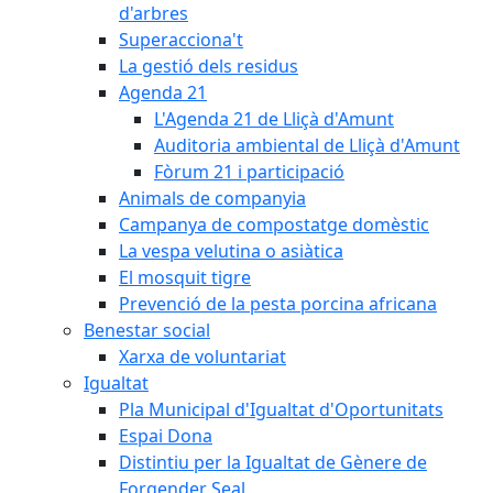
d'arbres
Superacciona't
La gestió dels residus
Agenda 21
L'Agenda 21 de Lliçà d'Amunt
Auditoria ambiental de Lliçà d'Amunt
Fòrum 21 i participació
Animals de companyia
Campanya de compostatge domèstic
La vespa velutina o asiàtica
El mosquit tigre
Prevenció de la pesta porcina africana
Benestar social
Xarxa de voluntariat
Igualtat
Pla Municipal d'Igualtat d'Oportunitats
Espai Dona
Distintiu per la Igualtat de Gènere de
Forgender Seal