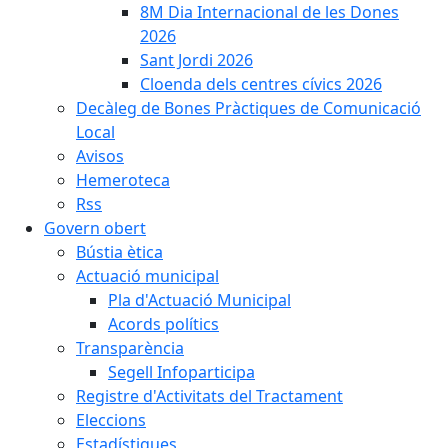
8M Dia Internacional de les Dones
2026
Sant Jordi 2026
Cloenda dels centres cívics 2026
Decàleg de Bones Pràctiques de Comunicació
Local
Avisos
Hemeroteca
Rss
Govern obert
Bústia ètica
Actuació municipal
Pla d'Actuació Municipal
Acords polítics
Transparència
Segell Infoparticipa
Registre d'Activitats del Tractament
Eleccions
Estadístiques