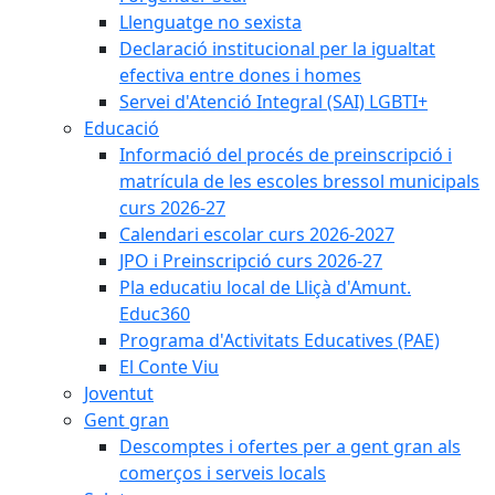
Llenguatge no sexista
Declaració institucional per la igualtat
efectiva entre dones i homes
Servei d'Atenció Integral (SAI) LGBTI+
Educació
Informació del procés de preinscripció i
matrícula de les escoles bressol municipals
curs 2026-27
Calendari escolar curs 2026-2027
JPO i Preinscripció curs 2026-27
Pla educatiu local de Lliçà d'Amunt.
Educ360
Programa d'Activitats Educatives (PAE)
El Conte Viu
Joventut
Gent gran
Descomptes i ofertes per a gent gran als
comerços i serveis locals