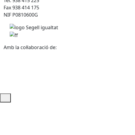
Tel. 938 415 225
Fax 938 414 175
NIF P0810600G
Amb la col·laboració de:
Ajuda i accés ràpid