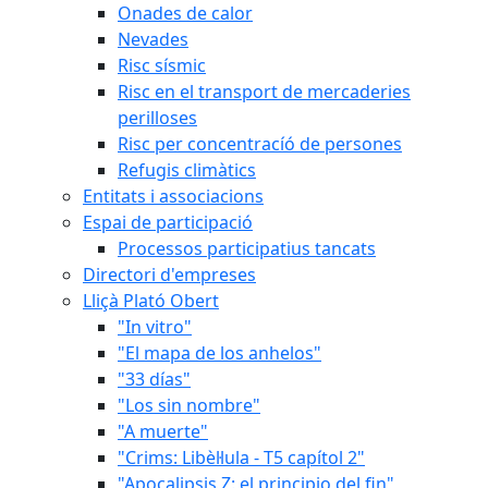
Onades de calor
Nevades
Risc sísmic
Risc en el transport de mercaderies
perilloses
Risc per concentracíó de persones
Refugis climàtics
Entitats i associacions
Espai de participació
Processos participatius tancats
Directori d'empreses
Lliçà Plató Obert
"In vitro"
"El mapa de los anhelos"
"33 días"
"Los sin nombre"
"A muerte"
"Crims: Libèl·lula - T5 capítol 2"
"Apocalipsis Z: el principio del fin"