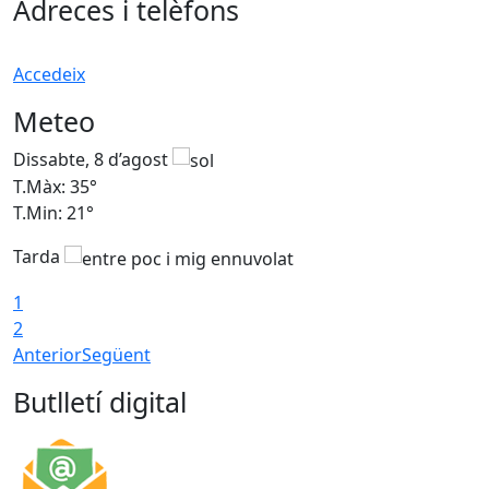
Adreces i telèfons
Accedeix
Meteo
Dissabte, 8 d’agost
D
T.Màx: 35°
T
T.Min: 21°
T
Tarda
1
2
Anterior
Següent
Butlletí digital