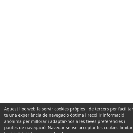
Aquest lloc web fa servir cookies pròpies i de tercers per facilitar
te una experiència de navegació òptima i recollir informació
anònima per millorar i adaptar-nos a les teves preferències i
pautes de navegació. Navegar sense acceptar les cookies limita