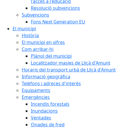
l'accés a l'educació
Resolució subvencions
Subvencions
Fons Next Generation EU
El municipi
Història
El municipi en xifres
Com arribar-hi
Plànol del municipi
Localitzador masies de Lliçà d'Amunt
Horaris del transport urbà de Lliçà d'Amunt
Informació geogràfica
Telèfons i adreces d'interès
Equipaments
Emergències
Incendis forestals
Inundacions
Ventades
Onades de fred