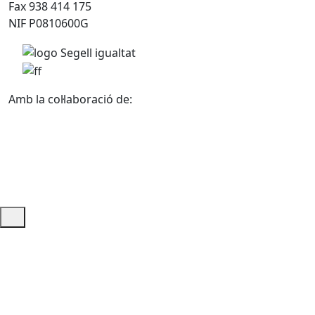
Fax 938 414 175
NIF P0810600G
Amb la col·laboració de:
Ajuda i accés ràpid