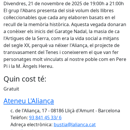
Divendres, 21 de novembre de 2025 de 19:00h a 21:00h
El grup l'Abans presenta del sisè volum dels llibres
col·leccionables que cada any elaboren basats en el
recull de la memòria històrica. Aquesta vegada donaran
a conèixer els inicis del Garatge Nadal, la masia de ca
l'Artigues de la Serra, com era la vida social a mitjans
del segle XX, perquè va néixer l'Aliança, el projecte de
transvasament del Tenes i coneixerem el que van fer
personatges molt vinculats al nostre poble com en Pere
Pi i la M. Àngels Hereu.
Quin cost té:
Gratuït
Ateneu L'Aliança
c. de l'Aliança, 17 - 08186 Lliçà d'Amunt - Barcelona
Telèfon:
93 841 45 33/ 6
Adreça electrònica:
bustia@lalianca.cat