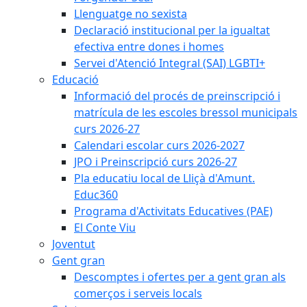
Llenguatge no sexista
Declaració institucional per la igualtat
efectiva entre dones i homes
Servei d'Atenció Integral (SAI) LGBTI+
Educació
Informació del procés de preinscripció i
matrícula de les escoles bressol municipals
curs 2026-27
Calendari escolar curs 2026-2027
JPO i Preinscripció curs 2026-27
Pla educatiu local de Lliçà d'Amunt.
Educ360
Programa d'Activitats Educatives (PAE)
El Conte Viu
Joventut
Gent gran
Descomptes i ofertes per a gent gran als
comerços i serveis locals