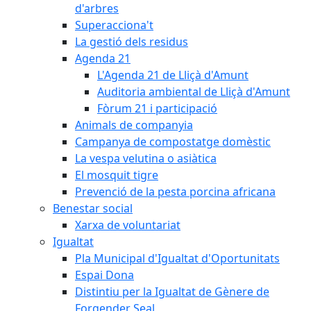
d'arbres
Superacciona't
La gestió dels residus
Agenda 21
L'Agenda 21 de Lliçà d'Amunt
Auditoria ambiental de Lliçà d'Amunt
Fòrum 21 i participació
Animals de companyia
Campanya de compostatge domèstic
La vespa velutina o asiàtica
El mosquit tigre
Prevenció de la pesta porcina africana
Benestar social
Xarxa de voluntariat
Igualtat
Pla Municipal d'Igualtat d'Oportunitats
Espai Dona
Distintiu per la Igualtat de Gènere de
Forgender Seal