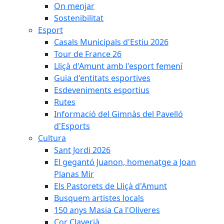
On menjar
Sostenibilitat
Esport
Casals Municipals d'Estiu 2026
Tour de France 26
Lliçà d'Amunt amb l'esport femení
Guia d'entitats esportives
Esdeveniments esportius
Rutes
Informació del Gimnàs del Pavelló
d'Esports
Cultura
Sant Jordi 2026
El gegantó Juanon, homenatge a Joan
Planas Mir
Els Pastorets de Lliçà d'Amunt
Busquem artistes locals
150 anys Masia Ca l'Oliveres
Cor Claverià