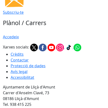
Subscriu-te
Plànol / Carrers
Accedeix
Xarxes socials:
Crèdits
Contactar
Protecció de dades
Avís legal
Accessibilitat
Ajuntament de Lliçà d'Amunt
Carrer d'Anselm Clavé, 73
08186 Lliçà d'Amunt
Tel. 938 415 225