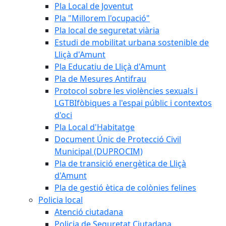
Pla Local de Joventut
Pla "Millorem l'ocupació"
Pla local de seguretat viària
Estudi de mobilitat urbana sostenible de
Lliçà d'Amunt
Pla Educatiu de Lliçà d'Amunt
Pla de Mesures Antifrau
Protocol sobre les violències sexuals i
LGTBIfòbiques a l'espai públic i contextos
d'oci
Pla Local d'Habitatge
Document Únic de Protecció Civil
Municipal (DUPROCIM)
Pla de transició energètica de Lliçà
d'Amunt
Pla de gestió ètica de colònies felines
Policia local
Atenció ciutadana
Policia de Seguretat Ciutadana