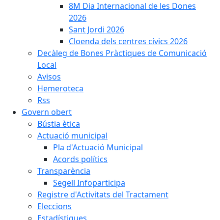
8M Dia Internacional de les Dones
2026
Sant Jordi 2026
Cloenda dels centres cívics 2026
Decàleg de Bones Pràctiques de Comunicació
Local
Avisos
Hemeroteca
Rss
Govern obert
Bústia ètica
Actuació municipal
Pla d'Actuació Municipal
Acords polítics
Transparència
Segell Infoparticipa
Registre d'Activitats del Tractament
Eleccions
Estadístiques