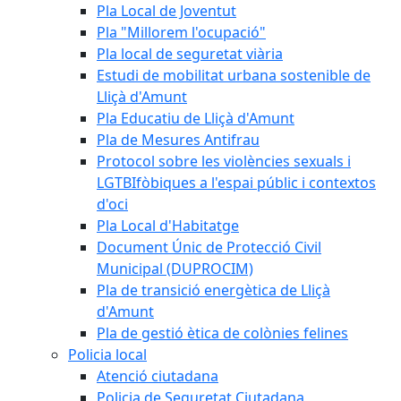
Pla Local de Joventut
Pla "Millorem l'ocupació"
Pla local de seguretat viària
Estudi de mobilitat urbana sostenible de
Lliçà d'Amunt
Pla Educatiu de Lliçà d'Amunt
Pla de Mesures Antifrau
Protocol sobre les violències sexuals i
LGTBIfòbiques a l'espai públic i contextos
d'oci
Pla Local d'Habitatge
Document Únic de Protecció Civil
Municipal (DUPROCIM)
Pla de transició energètica de Lliçà
d'Amunt
Pla de gestió ètica de colònies felines
Policia local
Atenció ciutadana
Policia de Seguretat Ciutadana