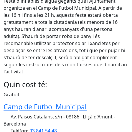
Festa d'inflables d'aigua gegants que l'Ajuntament
organitza en el Camp de Futbol Municipal. A partir de
les 16 h i fins a les 21 h, aquests festa estarà oberta
gratuïtament a tota la ciutadania (els menors de 16
anys hauran d'anar acompanyats d'una persona
adulta). S’haurà de portar roba de bany i és
recomanable utilitzar protector solar i xancletes per
desplaçar-se entre les atraccions, tot i que per pujar-hi
s'haurà de fer descalç. I, serà d'obligat compliment
seguir les instruccions dels monitors/es que dinamitzin
l'activitat.
Quin cost té:
Gratuït
Camp de Futbol Municipal
Av. Països Catalans, s/n - 08186 Lliçà d'Amunt -
Barcelona
Telèfon:
93 841 54 48