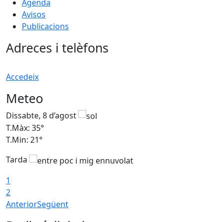
Agenda
Avisos
Publicacions
Adreces i telèfons
Accedeix
Meteo
Dissabte, 8 d’agost
D
T.Màx: 35°
T
T.Min: 21°
T
Tarda
1
2
Anterior
Següent