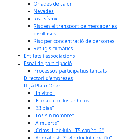
Onades de calor
Nevades
Risc sísmic
Risc en el transport de mercaderies
perilloses
Risc per concentracíó de persones
Refugis climàtics
Entitats i associacions
Espai de participació
Processos participatius tancats
Directori d'empreses
Lliçà Plató Obert
"In vitro"
"El mapa de los anhelos"
"33 días"
"Los sin nombre"
"A muerte"
"Crims: Libèl·lula - T5 capítol 2"
"Apocalipsis Z: el principio del fin"