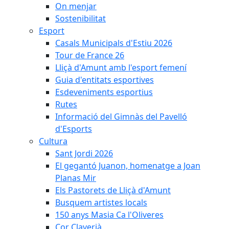
On menjar
Sostenibilitat
Esport
Casals Municipals d'Estiu 2026
Tour de France 26
Lliçà d'Amunt amb l'esport femení
Guia d'entitats esportives
Esdeveniments esportius
Rutes
Informació del Gimnàs del Pavelló
d'Esports
Cultura
Sant Jordi 2026
El gegantó Juanon, homenatge a Joan
Planas Mir
Els Pastorets de Lliçà d'Amunt
Busquem artistes locals
150 anys Masia Ca l'Oliveres
Cor Claverià