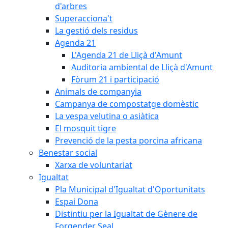
d'arbres
Superacciona't
La gestió dels residus
Agenda 21
L'Agenda 21 de Lliçà d'Amunt
Auditoria ambiental de Lliçà d'Amunt
Fòrum 21 i participació
Animals de companyia
Campanya de compostatge domèstic
La vespa velutina o asiàtica
El mosquit tigre
Prevenció de la pesta porcina africana
Benestar social
Xarxa de voluntariat
Igualtat
Pla Municipal d'Igualtat d'Oportunitats
Espai Dona
Distintiu per la Igualtat de Gènere de
Forgender Seal