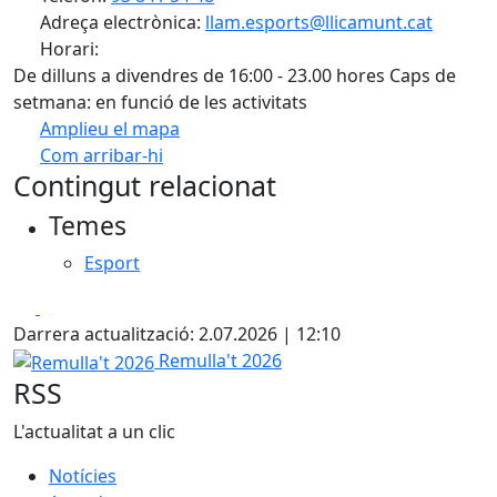
Adreça electrònica:
llam.esports@llicamunt.cat
Horari:
De dilluns a divendres de 16:00 - 23.00 hores Caps de
setmana: en funció de les activitats
Amplieu el mapa
Com arribar-hi
Leaflet
| ©
OpenStreetMap
contributors
Contingut relacionat
+
Temes
−
Esport
Facebook
X
Darrera actualització: 2.07.2026 | 12:10
Remulla't 2026
Remulla't 2026
RSS
L'actualitat a un clic
Notícies