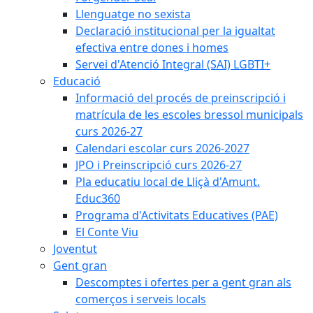
Llenguatge no sexista
Declaració institucional per la igualtat
efectiva entre dones i homes
Servei d'Atenció Integral (SAI) LGBTI+
Educació
Informació del procés de preinscripció i
matrícula de les escoles bressol municipals
curs 2026-27
Calendari escolar curs 2026-2027
JPO i Preinscripció curs 2026-27
Pla educatiu local de Lliçà d'Amunt.
Educ360
Programa d'Activitats Educatives (PAE)
El Conte Viu
Joventut
Gent gran
Descomptes i ofertes per a gent gran als
comerços i serveis locals