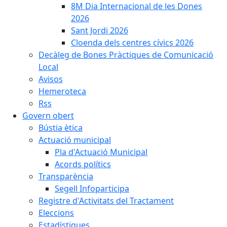
8M Dia Internacional de les Dones
2026
Sant Jordi 2026
Cloenda dels centres cívics 2026
Decàleg de Bones Pràctiques de Comunicació
Local
Avisos
Hemeroteca
Rss
Govern obert
Bústia ètica
Actuació municipal
Pla d'Actuació Municipal
Acords polítics
Transparència
Segell Infoparticipa
Registre d'Activitats del Tractament
Eleccions
Estadístiques