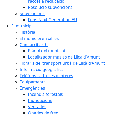
l'accés a l'educació
Resolució subvencions
Subvencions
Fons Next Generation EU
El municipi
Història
El municipi en xifres
Com arribar-hi
Plànol del municipi
Localitzador masies de Lliçà d'Amunt
Horaris del transport urbà de Lliçà d'Amunt
Informació geogràfica
Telèfons i adreces d'interès
Equipaments
Emergències
Incendis forestals
Inundacions
Ventades
Onades de fred