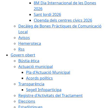
8M Dia Internacional de les Dones
2026
Sant Jordi 2026
Cloenda dels centres cívics 2026
Decàleg de Bones Pràctiques de Comunicació
Local
Avisos
Hemeroteca
Rss
Govern obert
Bústia ètica
Actuació municipal
Pla d'Actuació Municipal
Acords polítics
Transparència
Segell Infoparticipa
Registre d'Activitats del Tractament
Eleccions
Estadístiques