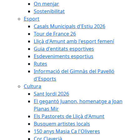
On menjar
Sostenibilitat
Esport
Casals Municipals d'Estiu 2026
Tour de France 26
Lliçà d'Amunt amb l'esport femení
Guia d'entitats esportives
Esdeveniments esportius
Rutes
Informació del Gimnàs del Pavelló
d'Esports
Cultura
Sant Jordi 2026
El gegantó Juanon, homenatge a Joan
Planas Mir
Els Pastorets de Lliçà d'Amunt
Busquem artistes locals
150 anys Masia Ca l'Oliveres
Cor Claverià