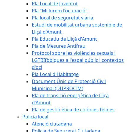
Pla Local de Joventut
Pla "Millorem l'ocupació"
Pla local de seguretat viària
Estudi de mobilitat urbana sostenible de
Lliçà d'Amunt
Pla Educatiu de Lliçà d'Amunt
Pla de Mesures Antifrau
Protocol sobre les violències sexuals i
LGTBIfòbiques a l'espai públic i contextos
d'oci
Pla Local d'Habitatge
Document Únic de Protecció Civil
Municipal (DUPROCIM)
Pla de transició energètica de Lliçà
d'Amunt
Pla de gestió ètica de colònies felines
Policia local
Atenció ciutadana
Policia de Seguretat Ciutadana