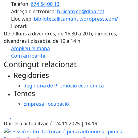
Telèfon:
674 64 00 13
Adreça electrònica:
b.llicam.co@diba.cat
Lloc web:
bibliotecallicamunt.wordpress.com/
Horari:
De dilluns a divendres, de 15:30 a 20 h; dimecres,
divendres i dissabte, de 10 a 14 h
Amplieu el mapa
Com arribar-hi
Leaflet
| ©
OpenStreetMap
contributors
Contingut relacionat
+
Regidories
−
Regidoria de Promoció econòmica
Temes
Empresa i ocupació
Facebook
X
Darrera actualització: 24.11.2025 | 14:19
Sesssió sobre facturació per a autònoms i pimes