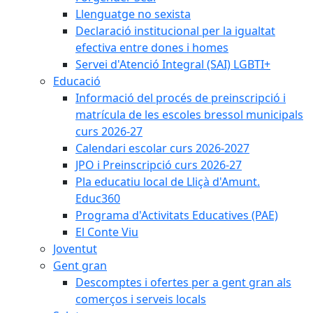
Llenguatge no sexista
Declaració institucional per la igualtat
efectiva entre dones i homes
Servei d'Atenció Integral (SAI) LGBTI+
Educació
Informació del procés de preinscripció i
matrícula de les escoles bressol municipals
curs 2026-27
Calendari escolar curs 2026-2027
JPO i Preinscripció curs 2026-27
Pla educatiu local de Lliçà d'Amunt.
Educ360
Programa d'Activitats Educatives (PAE)
El Conte Viu
Joventut
Gent gran
Descomptes i ofertes per a gent gran als
comerços i serveis locals