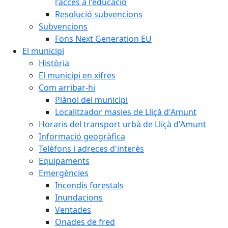
l'accés a l'educació
Resolució subvencions
Subvencions
Fons Next Generation EU
El municipi
Història
El municipi en xifres
Com arribar-hi
Plànol del municipi
Localitzador masies de Lliçà d'Amunt
Horaris del transport urbà de Lliçà d'Amunt
Informació geogràfica
Telèfons i adreces d'interès
Equipaments
Emergències
Incendis forestals
Inundacions
Ventades
Onades de fred