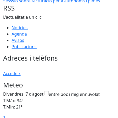
Sesssió sobre facturació per a autònoms i pimes
RSS
L'actualitat a un clic
Notícies
Agenda
Avisos
Publicacions
Adreces i telèfons
Accedeix
Meteo
Divendres, 7 d’agost
D
T.Màx: 34°
T
T.Min: 21°
T
1
T