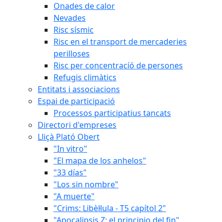
Onades de calor
Nevades
Risc sísmic
Risc en el transport de mercaderies
perilloses
Risc per concentracíó de persones
Refugis climàtics
Entitats i associacions
Espai de participació
Processos participatius tancats
Directori d'empreses
Lliçà Plató Obert
"In vitro"
"El mapa de los anhelos"
"33 días"
"Los sin nombre"
"A muerte"
"Crims: Libèl·lula - T5 capítol 2"
"Apocalipsis Z: el principio del fin"