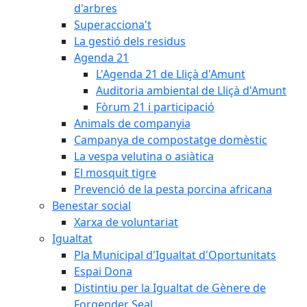
d'arbres
Superacciona't
La gestió dels residus
Agenda 21
L'Agenda 21 de Lliçà d'Amunt
Auditoria ambiental de Lliçà d'Amunt
Fòrum 21 i participació
Animals de companyia
Campanya de compostatge domèstic
La vespa velutina o asiàtica
El mosquit tigre
Prevenció de la pesta porcina africana
Benestar social
Xarxa de voluntariat
Igualtat
Pla Municipal d'Igualtat d'Oportunitats
Espai Dona
Distintiu per la Igualtat de Gènere de
Forgender Seal