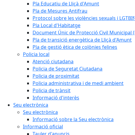
Pla Educatiu de Lliçà d'Amunt
Pla de Mesures Antifrau
Protocol sobre les violències sexuals i LGTBIf
Pla Local d'Habitatge
Document Únic de Protecció Civil Municipa
Pla de transició energètica de Lliçà d'Amunt
Pla de gestió ètica de colònies felines
Policia local
Atenció ciutadana
Policia de Seguretat Ciutadana
Policia de proximitat
Policia administrativa i de medi ambient
Policia de trànsit
Informació d'interès
Seu electrònica
Seu electrònica
Informació sobre la Seu electrònica
Informació oficial
Tauler d'anuncis