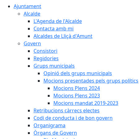
Ajuntament
Alcalde
L'Agenda de l'Alcalde
Contacta amb mi
Alcaldes de Lliçà d'Amunt
Govern
Consistori
Regidories
Grups municipals
Opinió dels grups municipals
Mocions presentades pels grups polítics
Mocions Plens 2024
Mocions Plens 2023
Mocions mandat 2019-2023
Retribucions càrrecs electes
Codi de conducta i de bon govern
Organigrama
Òrgans de Govern