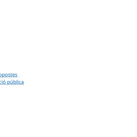
ropostes
ció pública