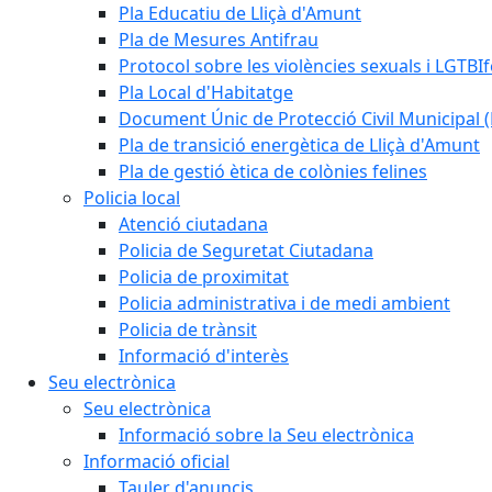
Pla Educatiu de Lliçà d'Amunt
Pla de Mesures Antifrau
Protocol sobre les violències sexuals i LGTBIf
Pla Local d'Habitatge
Document Únic de Protecció Civil Municipa
Pla de transició energètica de Lliçà d'Amunt
Pla de gestió ètica de colònies felines
Policia local
Atenció ciutadana
Policia de Seguretat Ciutadana
Policia de proximitat
Policia administrativa i de medi ambient
Policia de trànsit
Informació d'interès
Seu electrònica
Seu electrònica
Informació sobre la Seu electrònica
Informació oficial
Tauler d'anuncis