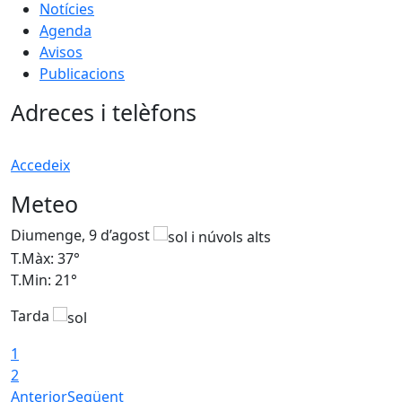
Notícies
Agenda
Avisos
Publicacions
Adreces i telèfons
Accedeix
Meteo
Diumenge, 9 d’agost
D
T.Màx: 37°
T
T.Min: 21°
T
Tarda
T
1
2
Anterior
Següent