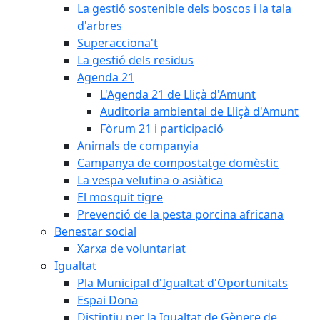
La gestió sostenible dels boscos i la tala
d'arbres
Superacciona't
La gestió dels residus
Agenda 21
L'Agenda 21 de Lliçà d'Amunt
Auditoria ambiental de Lliçà d'Amunt
Fòrum 21 i participació
Animals de companyia
Campanya de compostatge domèstic
La vespa velutina o asiàtica
El mosquit tigre
Prevenció de la pesta porcina africana
Benestar social
Xarxa de voluntariat
Igualtat
Pla Municipal d'Igualtat d'Oportunitats
Espai Dona
Distintiu per la Igualtat de Gènere de