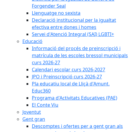
Forgender Seal
Llenguatge no sexista
Declaració institucional per la igualtat
efectiva entre dones i homes
Servei d'Atenció Integral (SAI) LGBTI+
Educació
Informació del procés de preinscripció i
matrícula de les escoles bressol municipals
curs 2026-27
Calendari escolar curs 2026-2027
JPO i Preinscripció curs 2026-27
Pla educatiu local de Lliçà d'Amunt.
Educ360
Programa d'Activitats Educatives (PAE)
El Conte Viu
Joventut
Gent gran
Descomptes i ofertes per a gent gran als