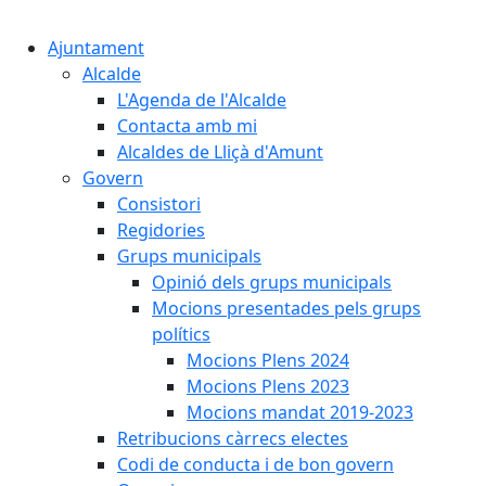
Cercar:
Ajuntament
Alcalde
L'Agenda de l'Alcalde
Contacta amb mi
Alcaldes de Lliçà d'Amunt
Govern
Consistori
Regidories
Grups municipals
Opinió dels grups municipals
Mocions presentades pels grups
polítics
Mocions Plens 2024
Mocions Plens 2023
Mocions mandat 2019-2023
Retribucions càrrecs electes
Codi de conducta i de bon govern