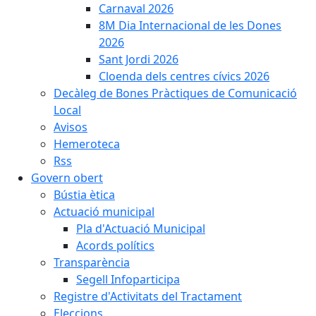
Carnaval 2026
8M Dia Internacional de les Dones
2026
Sant Jordi 2026
Cloenda dels centres cívics 2026
Decàleg de Bones Pràctiques de Comunicació
Local
Avisos
Hemeroteca
Rss
Govern obert
Bústia ètica
Actuació municipal
Pla d'Actuació Municipal
Acords polítics
Transparència
Segell Infoparticipa
Registre d'Activitats del Tractament
Eleccions