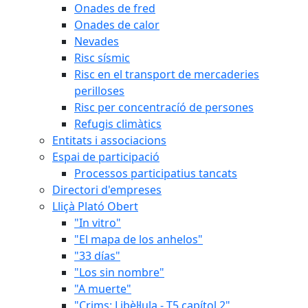
Onades de fred
Onades de calor
Nevades
Risc sísmic
Risc en el transport de mercaderies
perilloses
Risc per concentracíó de persones
Refugis climàtics
Entitats i associacions
Espai de participació
Processos participatius tancats
Directori d'empreses
Lliçà Plató Obert
"In vitro"
"El mapa de los anhelos"
"33 días"
"Los sin nombre"
"A muerte"
"Crims: Libèl·lula - T5 capítol 2"