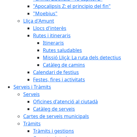
"Apocalipsis Z: el principio del fin"
"Moebius"
Lliça d'Amunt
Llocs d'interès
Rutes i itineraris
Itineraris
Rutes saludables
Missió Lliçà: La ruta dels detectius
Catàleg de camins
Calendari de festius
Festes, fires i activitats
Serveis i Tràmits
Serveis
Oficines d'atenció al ciutadà
Catàleg de serveis
Cartes de serveis municipals
Tràmits
Tràmits i gestions