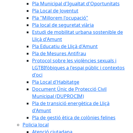
Pla Municipal d'Igualtat d'Oportunitats
Pla Local de Joventut
Pla "Millorem l'ocupació"
Pla local de seguretat viària
Estudi de mobilitat urbana sostenible de
Lliçà d'Amunt
Pla Educatiu de Lliçà d'Amunt
Pla de Mesures Antifrau
Protocol sobre les violències sexuals i
LGTBIfòbiques a l'espai públic i contextos
d'oci
Pla Local d'Habitatge
Document Únic de Protecció Civil
Municipal (DUPROCIM)
Pla de transició energètica de Lliçà
d'Amunt
Pla de gestió ètica de colònies felines
Policia local
Atenció ciutadana