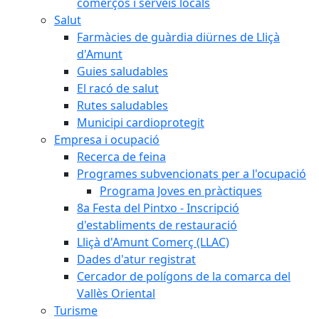
comerços i serveis locals
Salut
Farmàcies de guàrdia diürnes de Lliçà
d'Amunt
Guies saludables
El racó de salut
Rutes saludables
Municipi cardioprotegit
Empresa i ocupació
Recerca de feina
Programes subvencionats per a l'ocupació
Programa Joves en pràctiques
8a Festa del Pintxo - Inscripció
d'establiments de restauració
Lliçà d'Amunt Comerç (LLAC)
Dades d'atur registrat
Cercador de polígons de la comarca del
Vallès Oriental
Turisme