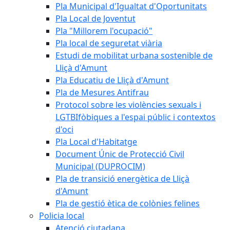
Pla Municipal d'Igualtat d'Oportunitats
Pla Local de Joventut
Pla "Millorem l'ocupació"
Pla local de seguretat viària
Estudi de mobilitat urbana sostenible de
Lliçà d'Amunt
Pla Educatiu de Lliçà d'Amunt
Pla de Mesures Antifrau
Protocol sobre les violències sexuals i
LGTBIfòbiques a l'espai públic i contextos
d'oci
Pla Local d'Habitatge
Document Únic de Protecció Civil
Municipal (DUPROCIM)
Pla de transició energètica de Lliçà
d'Amunt
Pla de gestió ètica de colònies felines
Policia local
Atenció ciutadana