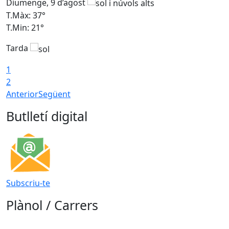
Diumenge, 9 d’agost
D
T.Màx: 37°
T
T.Min: 21°
T
Tarda
T
1
2
Anterior
Següent
Butlletí digital
Subscriu-te
Plànol / Carrers