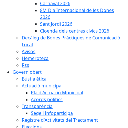
Carnaval 2026
8M Dia Internacional de les Dones
2026
Sant Jordi 2026
Cloenda dels centres cívics 2026
Decàleg de Bones Pràctiques de Comunicació
Local
Avisos
Hemeroteca
Rss
Govern obert
Bústia ètica
Actuació municipal
Pla d'Actuació Municipal
Acords polítics
Transparència
Segell Infoparticipa
Registre d'Activitats del Tractament
Eleccions