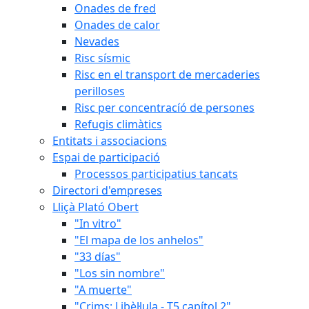
Onades de fred
Onades de calor
Nevades
Risc sísmic
Risc en el transport de mercaderies
perilloses
Risc per concentracíó de persones
Refugis climàtics
Entitats i associacions
Espai de participació
Processos participatius tancats
Directori d'empreses
Lliçà Plató Obert
"In vitro"
"El mapa de los anhelos"
"33 días"
"Los sin nombre"
"A muerte"
"Crims: Libèl·lula - T5 capítol 2"