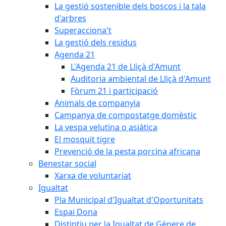
La gestió sostenible dels boscos i la tala
d'arbres
Superacciona't
La gestió dels residus
Agenda 21
L'Agenda 21 de Lliçà d'Amunt
Auditoria ambiental de Lliçà d'Amunt
Fòrum 21 i participació
Animals de companyia
Campanya de compostatge domèstic
La vespa velutina o asiàtica
El mosquit tigre
Prevenció de la pesta porcina africana
Benestar social
Xarxa de voluntariat
Igualtat
Pla Municipal d'Igualtat d'Oportunitats
Espai Dona
Distintiu per la Igualtat de Gènere de