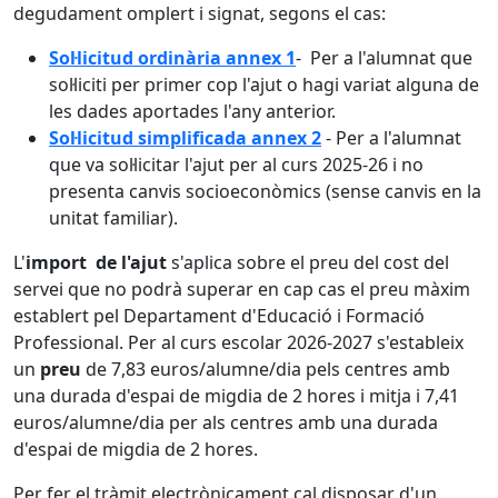
degudament omplert i signat, segons el cas:
Sol·licitud ordinària annex 1
- Per a l'alumnat que
sol·liciti per primer cop l'ajut o hagi variat alguna de
les dades aportades l'any anterior.
Sol·licitud simplificada annex 2
- Per a l'alumnat
que va sol·licitar l'ajut per al curs 2025-26 i no
presenta canvis socioeconòmics (sense canvis en la
unitat familiar).
L'
import de l'ajut
s'aplica sobre el preu del cost del
servei que no podrà superar en cap cas el preu màxim
establert pel Departament d'Educació i Formació
Professional. Per al curs escolar 2026-2027 s'estableix
un
preu
de 7,83 euros/alumne/dia pels centres amb
una durada d'espai de migdia de 2 hores i mitja i 7,41
euros/alumne/dia per als centres amb una durada
d'espai de migdia de 2 hores.
Per fer el tràmit electrònica­ment cal disposar d'un