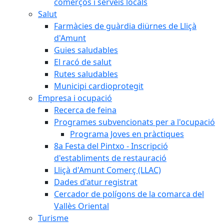
comerços i serveis locals
Salut
Farmàcies de guàrdia diürnes de Lliçà
d'Amunt
Guies saludables
El racó de salut
Rutes saludables
Municipi cardioprotegit
Empresa i ocupació
Recerca de feina
Programes subvencionats per a l'ocupació
Programa Joves en pràctiques
8a Festa del Pintxo - Inscripció
d'establiments de restauració
Lliçà d'Amunt Comerç (LLAC)
Dades d'atur registrat
Cercador de polígons de la comarca del
Vallès Oriental
Turisme