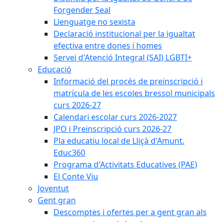
Forgender Seal
Llenguatge no sexista
Declaració institucional per la igualtat
efectiva entre dones i homes
Servei d'Atenció Integral (SAI) LGBTI+
Educació
Informació del procés de preinscripció i
matrícula de les escoles bressol municipals
curs 2026-27
Calendari escolar curs 2026-2027
JPO i Preinscripció curs 2026-27
Pla educatiu local de Lliçà d'Amunt.
Educ360
Programa d'Activitats Educatives (PAE)
El Conte Viu
Joventut
Gent gran
Descomptes i ofertes per a gent gran als