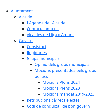
Cercar:
Ajuntament
Alcalde
L'Agenda de l'Alcalde
Contacta amb mi
Alcaldes de Lliçà d'Amunt
Govern
Consistori
Regidories
Grups municipals
Opinió dels grups municipals
Mocions presentades pels grups
polítics
Mocions Plens 2024
Mocions Plens 2023
Mocions mandat 2019-2023
Retribucions càrrecs electes
Codi de conducta i de bon govern