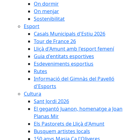
On dormir
On menjar
Sostenibilitat
Esport
Casals Municipals d'Estiu 2026
Tour de France 26
Lliçà d'Amunt amb l'esport femení
Guia d'entitats esportives
Esdeveniments esportius
Rutes
Informació del Gimnàs del Pavelló
d'Esports
Cultura
Sant Jordi 2026
El gegantó Juanon, homenatge a Joan
Planas Mir
Els Pastorets de Lliçà d'Amunt
Busquem artistes locals
150 anys Masia Ca l'Oliveres