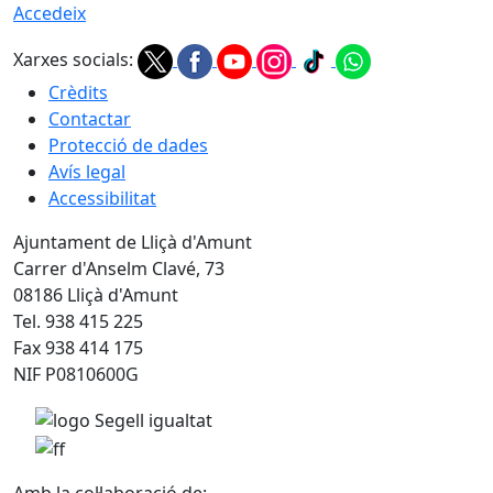
Accedeix
Xarxes socials:
Crèdits
Contactar
Protecció de dades
Avís legal
Accessibilitat
Ajuntament de Lliçà d'Amunt
Carrer d'Anselm Clavé, 73
08186 Lliçà d'Amunt
Tel. 938 415 225
Fax 938 414 175
NIF P0810600G
Amb la col·laboració de: