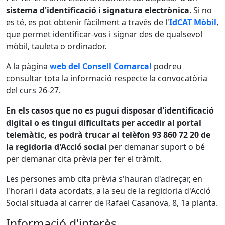
sistema d'identificació i signatura electrònica
. Si no
es té, es pot obtenir fàcilment a través de l'
IdCAT Mòbil
,
que permet identificar-vos i signar des de qualsevol
mòbil, tauleta o ordinador.
A la pàgina
web del Consell Comarcal
podreu
consultar tota la informació respecte la convocatòria
del curs 26-27.
En els ca­sos que no es pugui disposar d'identificació
digital o es tingui dificultats per accedir al portal
telemàtic, es podrà trucar al telèfon 93 860 72 20 de
la regidoria d'Acció social
per demanar suport o bé
per demanar cita prèvia per fer el tràmit.
Les persones amb cita prèvia s'hauran d'adreçar, en
l'horari i data acordats, a la seu de la
regidoria d'Acció
Social si­tuada al carrer de Rafael Casanova, 8, 1a planta.
Informació d'interès