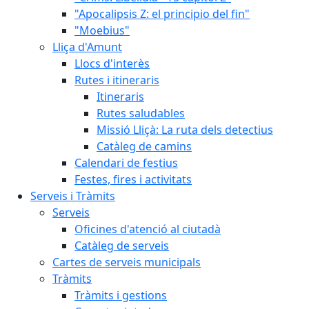
"Apocalipsis Z: el principio del fin"
"Moebius"
Lliça d'Amunt
Llocs d'interès
Rutes i itineraris
Itineraris
Rutes saludables
Missió Lliçà: La ruta dels detectius
Catàleg de camins
Calendari de festius
Festes, fires i activitats
Serveis i Tràmits
Serveis
Oficines d'atenció al ciutadà
Catàleg de serveis
Cartes de serveis municipals
Tràmits
Tràmits i gestions