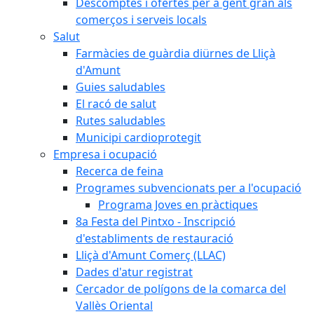
Descomptes i ofertes per a gent gran als
comerços i serveis locals
Salut
Farmàcies de guàrdia diürnes de Lliçà
d'Amunt
Guies saludables
El racó de salut
Rutes saludables
Municipi cardioprotegit
Empresa i ocupació
Recerca de feina
Programes subvencionats per a l'ocupació
Programa Joves en pràctiques
8a Festa del Pintxo - Inscripció
d'establiments de restauració
Lliçà d'Amunt Comerç (LLAC)
Dades d'atur registrat
Cercador de polígons de la comarca del
Vallès Oriental