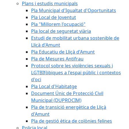
Plans i estudis municipals
Pla Municipal d'Igualtat d'Oportunitats
Pla Local de Joventut
Pla "Millorem l'ocupació"
Pla local de seguretat viària
Estudi de mobilitat urbana sostenible de
Lliçà d'Amunt
Pla Educatiu de Lliçà d'Amunt
Pla de Mesures Antifrau
Protocol sobre les violències sexuals i
LGTBIfòbiques a l'espai públic i contextos
d'oci
Pla Local d'Habitatge
Document Únic de Protecció Civil
Municipal (DUPROCIM)
Pla de transició energètica de Lliçà
d'Amunt
Pla de gestió ètica de colònies felines
Policia local