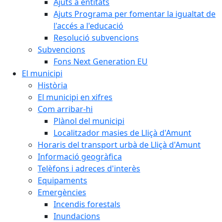
Ajuts a entitats
Ajuts Programa per fomentar la igualtat de
l'accés a l'educació
Resolució subvencions
Subvencions
Fons Next Generation EU
El municipi
Història
El municipi en xifres
Com arribar-hi
Plànol del municipi
Localitzador masies de Lliçà d'Amunt
Horaris del transport urbà de Lliçà d'Amunt
Informació geogràfica
Telèfons i adreces d'interès
Equipaments
Emergències
Incendis forestals
Inundacions