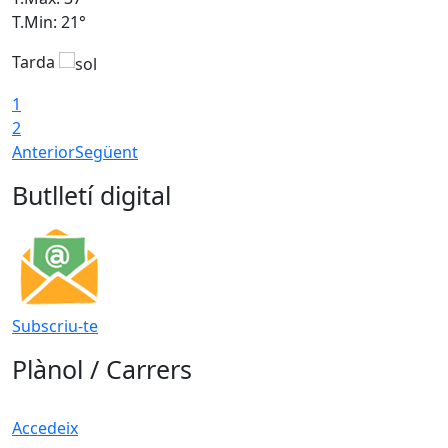
T.Min: 21°
T
Tarda
T
1
2
Anterior
Següent
Butlletí digital
Subscriu-te
Plànol / Carrers
Accedeix