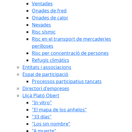
Ventades
Onades de fred
Onades de calor
Nevades
Risc sísmic
Risc en el transport de mercaderies
perilloses
Risc per concentracíó de persones
Refugis climàtics
Entitats i associacions
Espai de participació
Processos participatius tancats
Directori d'empreses
Lliçà Plató Obert
"In vitro"
"El mapa de los anhelos"
"33 días"
"Los sin nombre"
"A muerte"