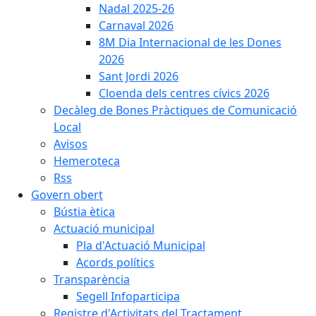
Nadal 2025-26
Carnaval 2026
8M Dia Internacional de les Dones
2026
Sant Jordi 2026
Cloenda dels centres cívics 2026
Decàleg de Bones Pràctiques de Comunicació
Local
Avisos
Hemeroteca
Rss
Govern obert
Bústia ètica
Actuació municipal
Pla d'Actuació Municipal
Acords polítics
Transparència
Segell Infoparticipa
Registre d'Activitats del Tractament