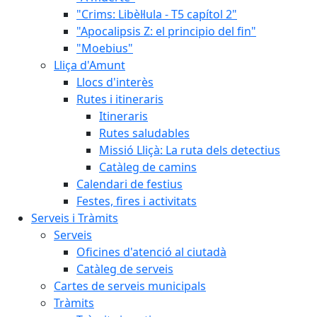
"Crims: Libèl·lula - T5 capítol 2"
"Apocalipsis Z: el principio del fin"
"Moebius"
Lliça d'Amunt
Llocs d'interès
Rutes i itineraris
Itineraris
Rutes saludables
Missió Lliçà: La ruta dels detectius
Catàleg de camins
Calendari de festius
Festes, fires i activitats
Serveis i Tràmits
Serveis
Oficines d'atenció al ciutadà
Catàleg de serveis
Cartes de serveis municipals
Tràmits