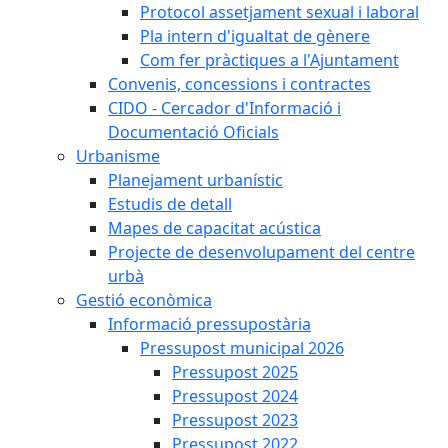
Protocol assetjament sexual i laboral
Pla intern d'igualtat de gènere
Com fer pràctiques a l'Ajuntament
Convenis, concessions i contractes
CIDO - Cercador d'Informació i
Documentació Oficials
Urbanisme
Planejament urbanístic
Estudis de detall
Mapes de capacitat acústica
Projecte de desenvolupament del centre
urbà
Gestió econòmica
Informació pressupostària
Pressupost municipal 2026
Pressupost 2025
Pressupost 2024
Pressupost 2023
Pressupost 2022