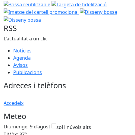
Bossa reutilitzable
Targeta de fidelització
Imatge del c
Disseny bossa
Disseny
RSS
L'actualitat a un clic
Notícies
Agenda
Avisos
Publicacions
Adreces i telèfons
Accedeix
Meteo
Diumenge, 9 d’agost
D
T.Màx: 37°
T