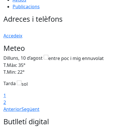
Publicacions
Adreces i telèfons
Accedeix
Meteo
Dilluns, 10 d’agost
D
T.Màx: 35°
T
T.Min: 22°
T
Tarda
T
1
2
Anterior
Següent
Butlletí digital