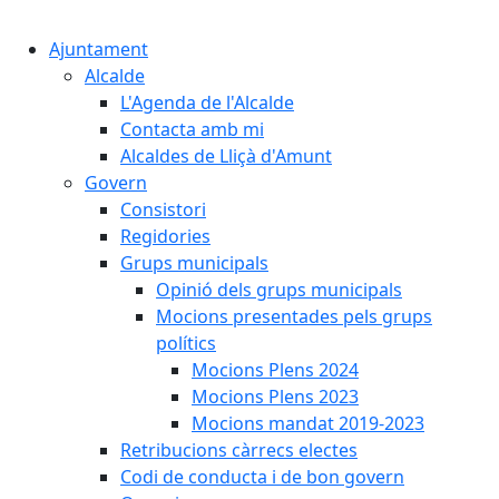
Cercar:
Ajuntament
Alcalde
L'Agenda de l'Alcalde
Contacta amb mi
Alcaldes de Lliçà d'Amunt
Govern
Consistori
Regidories
Grups municipals
Opinió dels grups municipals
Mocions presentades pels grups
polítics
Mocions Plens 2024
Mocions Plens 2023
Mocions mandat 2019-2023
Retribucions càrrecs electes
Codi de conducta i de bon govern