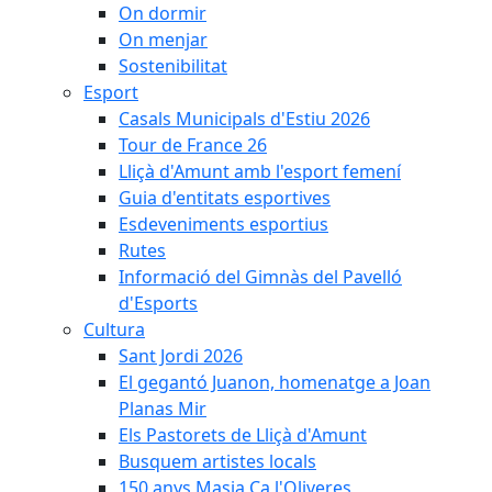
On dormir
On menjar
Sostenibilitat
Esport
Casals Municipals d'Estiu 2026
Tour de France 26
Lliçà d'Amunt amb l'esport femení
Guia d'entitats esportives
Esdeveniments esportius
Rutes
Informació del Gimnàs del Pavelló
d'Esports
Cultura
Sant Jordi 2026
El gegantó Juanon, homenatge a Joan
Planas Mir
Els Pastorets de Lliçà d'Amunt
Busquem artistes locals
150 anys Masia Ca l'Oliveres