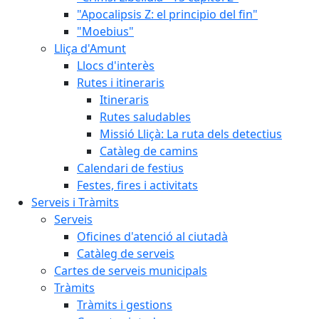
"Apocalipsis Z: el principio del fin"
"Moebius"
Lliça d'Amunt
Llocs d'interès
Rutes i itineraris
Itineraris
Rutes saludables
Missió Lliçà: La ruta dels detectius
Catàleg de camins
Calendari de festius
Festes, fires i activitats
Serveis i Tràmits
Serveis
Oficines d'atenció al ciutadà
Catàleg de serveis
Cartes de serveis municipals
Tràmits
Tràmits i gestions