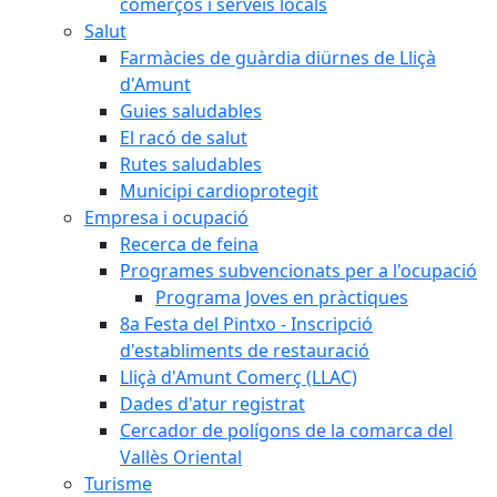
comerços i serveis locals
Salut
Farmàcies de guàrdia diürnes de Lliçà
d'Amunt
Guies saludables
El racó de salut
Rutes saludables
Municipi cardioprotegit
Empresa i ocupació
Recerca de feina
Programes subvencionats per a l'ocupació
Programa Joves en pràctiques
8a Festa del Pintxo - Inscripció
d'establiments de restauració
Lliçà d'Amunt Comerç (LLAC)
Dades d'atur registrat
Cercador de polígons de la comarca del
Vallès Oriental
Turisme