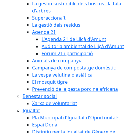
La gestió sostenible dels boscos i la tala
d'arbres
Superacciona't
La gestió dels residus
Agenda 21
L'Agenda 21 de Lliçà d'Amunt
Auditoria ambiental de Lliçà d'Amunt
Fòrum 21 i participació
Animals de companyia
Campanya de compostatge domèstic
La vespa velutina o asiàtica
El mosquit tigre
Prevenció de la pesta porcina africana
Benestar social
Xarxa de voluntariat
Igualtat
Pla Municipal d'Igualtat d'Oportunitats
Espai Dona
Distintiu per la Igualtat de Gènere de