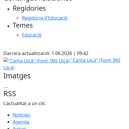
Regidories
Regidoria d'Educació
Temes
Educació
Facebook
X
Darrera actualització: 1.06.2026 | 09:42
"Canta Lliçà" (Font: INS Lliçà)
"Canta Lliçà" (Font: INS
Lliçà)
Imatges
"Canta Lliçà"
"Canta Lliçà"
"Canta Lliçà"
"Canta Lliçà"
"Canta Lliçà"
RSS
L'actualitat a un clic
Notícies
Agenda
Avisos