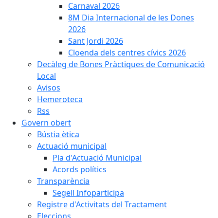
Carnaval 2026
8M Dia Internacional de les Dones
2026
Sant Jordi 2026
Cloenda dels centres cívics 2026
Decàleg de Bones Pràctiques de Comunicació
Local
Avisos
Hemeroteca
Rss
Govern obert
Bústia ètica
Actuació municipal
Pla d'Actuació Municipal
Acords polítics
Transparència
Segell Infoparticipa
Registre d'Activitats del Tractament
Eleccions