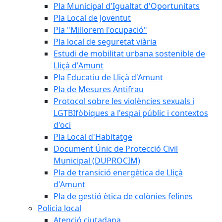
Pla Municipal d'Igualtat d'Oportunitats
Pla Local de Joventut
Pla "Millorem l'ocupació"
Pla local de seguretat viària
Estudi de mobilitat urbana sostenible de
Lliçà d'Amunt
Pla Educatiu de Lliçà d'Amunt
Pla de Mesures Antifrau
Protocol sobre les violències sexuals i
LGTBIfòbiques a l'espai públic i contextos
d'oci
Pla Local d'Habitatge
Document Únic de Protecció Civil
Municipal (DUPROCIM)
Pla de transició energètica de Lliçà
d'Amunt
Pla de gestió ètica de colònies felines
Policia local
Atenció ciutadana