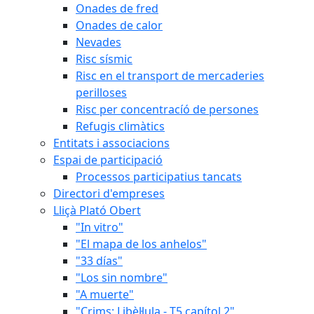
Onades de fred
Onades de calor
Nevades
Risc sísmic
Risc en el transport de mercaderies
perilloses
Risc per concentracíó de persones
Refugis climàtics
Entitats i associacions
Espai de participació
Processos participatius tancats
Directori d'empreses
Lliçà Plató Obert
"In vitro"
"El mapa de los anhelos"
"33 días"
"Los sin nombre"
"A muerte"
"Crims: Libèl·lula - T5 capítol 2"