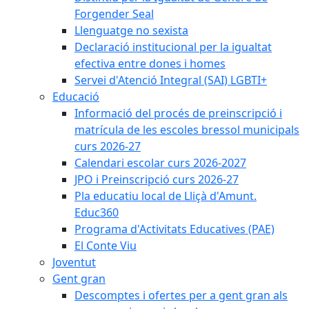
Forgender Seal
Llenguatge no sexista
Declaració institucional per la igualtat
efectiva entre dones i homes
Servei d'Atenció Integral (SAI) LGBTI+
Educació
Informació del procés de preinscripció i
matrícula de les escoles bressol municipals
curs 2026-27
Calendari escolar curs 2026-2027
JPO i Preinscripció curs 2026-27
Pla educatiu local de Lliçà d'Amunt.
Educ360
Programa d'Activitats Educatives (PAE)
El Conte Viu
Joventut
Gent gran
Descomptes i ofertes per a gent gran als