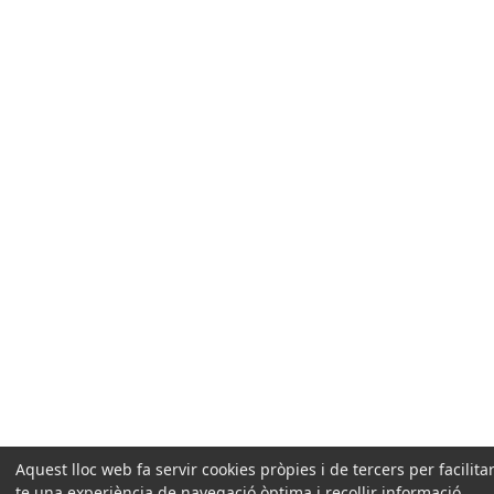
Aquest lloc web fa servir cookies pròpies i de tercers per facilitar
te una experiència de navegació òptima i recollir informació