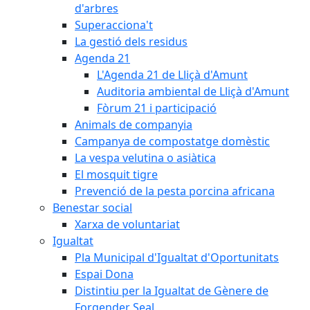
d'arbres
Superacciona't
La gestió dels residus
Agenda 21
L'Agenda 21 de Lliçà d'Amunt
Auditoria ambiental de Lliçà d'Amunt
Fòrum 21 i participació
Animals de companyia
Campanya de compostatge domèstic
La vespa velutina o asiàtica
El mosquit tigre
Prevenció de la pesta porcina africana
Benestar social
Xarxa de voluntariat
Igualtat
Pla Municipal d'Igualtat d'Oportunitats
Espai Dona
Distintiu per la Igualtat de Gènere de
Forgender Seal