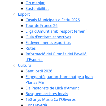
On menjar
Sostenibilitat
Esport
Casals Municipals d'Estiu 2026
Tour de France 26
Lliçà d'Amunt amb l'esport femení
Guia d'entitats esportives
Esdeveniments esportius
Rutes
Informació del Gimnàs del Pavelló
d'Esports
Cultura
Sant Jordi 2026
El gegantó Juanon, homenatge a Joan
Planas Mir
Els Pastorets de Lliçà d'Amunt
Busquem artistes locals
150 anys Masia Ca l'Oliveres
Cor Claverià