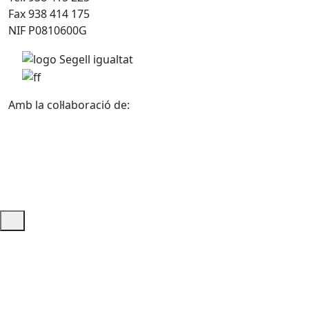
Fax 938 414 175
NIF P0810600G
Amb la col·laboració de:
Ajuda i accés ràpid