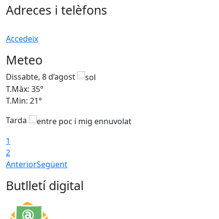
Adreces i telèfons
Accedeix
Meteo
Dissabte, 8 d’agost
D
T.Màx: 35°
T
T.Min: 21°
T
Tarda
1
2
Anterior
Següent
Butlletí digital