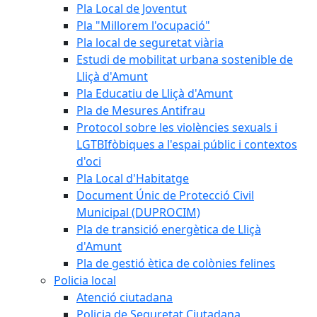
Pla Local de Joventut
Pla "Millorem l'ocupació"
Pla local de seguretat viària
Estudi de mobilitat urbana sostenible de
Lliçà d'Amunt
Pla Educatiu de Lliçà d'Amunt
Pla de Mesures Antifrau
Protocol sobre les violències sexuals i
LGTBIfòbiques a l'espai públic i contextos
d'oci
Pla Local d'Habitatge
Document Únic de Protecció Civil
Municipal (DUPROCIM)
Pla de transició energètica de Lliçà
d'Amunt
Pla de gestió ètica de colònies felines
Policia local
Atenció ciutadana
Policia de Seguretat Ciutadana