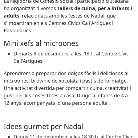
La regidoria de Cohesió social i participació ciutadana
ha organitzat diversos
tallers de cuina, per a infants i
adults
, relacionats amb les festes de Nadal, que
s'impartiran en els Centres Cívics Ca l'Artigues i
Palaudàries:
Mini xefs al microones
Dimarts 9 de desembre, a les 18 h, al Centre Cívic
Ca l'Artigues
Aprendrem a preparar dos dolços fàcils i deliciosos al
microones: brownie de xocolata i pastís de formatge.
Una activitat divertida per compartir cuina, creativitat i
gust per les coses fetes a casa. Dirigit a infants de 4 a
12 anys, acompanyats d'una persona adulta.
Idees gurmet per Nadal
Dijous 11 de desembre, a les 18.30 h, al Centre Cívic