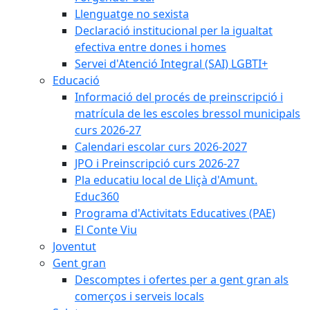
Llenguatge no sexista
Declaració institucional per la igualtat
efectiva entre dones i homes
Servei d'Atenció Integral (SAI) LGBTI+
Educació
Informació del procés de preinscripció i
matrícula de les escoles bressol municipals
curs 2026-27
Calendari escolar curs 2026-2027
JPO i Preinscripció curs 2026-27
Pla educatiu local de Lliçà d'Amunt.
Educ360
Programa d'Activitats Educatives (PAE)
El Conte Viu
Joventut
Gent gran
Descomptes i ofertes per a gent gran als
comerços i serveis locals