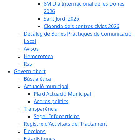
8M Dia Internacional de les Dones
2026
Sant Jordi 2026
Cloenda dels centres cívics 2026
Decàleg de Bones Pràctiques de Comunicació
Local
Avisos
Hemeroteca
Rss
Govern obert
Bústia ètica
Actuació municipal
Pla d'Actuació Municipal
Acords polítics
Transparència
Segell Infoparticipa
Registre d'Activitats del Tractament
Eleccions
Estadístiques