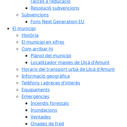
l'accés a l'educació
Resolució subvencions
Subvencions
Fons Next Generation EU
El municipi
Història
El municipi en xifres
Com arribar-hi
Plànol del municipi
Localitzador masies de Lliçà d'Amunt
Horaris del transport urbà de Lliçà d'Amunt
Informació geogràfica
Telèfons i adreces d'interès
Equipaments
Emergències
Incendis forestals
Inundacions
Ventades
Onades de fred