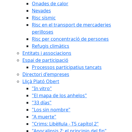
Onades de calor
Nevades
Risc sísmic
Risc en el transport de mercaderies
perilloses
Risc per concentracíó de persones
Refugis climàtics
Entitats i associacions
Espai de participació
Processos participatius tancats
Directori d'empreses
Lliçà Plató Obert
"In vitro"
"El mapa de los anhelos"
"33 días"
"Los sin nombre"
"A muerte"
"Crims: Libèl·lula - T5 capítol 2"
"Apocalipsis Z: el principio del fin"