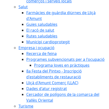
comerços i serveis locals
Salut
Farmàcies de guàrdia diürnes de Lliçà
d'Amunt
Guies saludables
El racó de salut
Rutes saludables
Municipi cardioprotegit
Empresa i ocupació
Recerca de feina
Programes subvencionats per a l'ocupació
Programa Joves en pràctiques
8a Festa del Pintxo - Inscripció
d'establiments de restauració
Lliçà d'Amunt Comerç (LLAC)
Dades d'atur registrat
Cercador de polígons de la comarca del
Vallès Oriental
Turisme