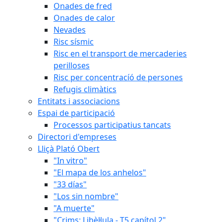
Onades de fred
Onades de calor
Nevades
Risc sísmic
Risc en el transport de mercaderies
perilloses
Risc per concentracíó de persones
Refugis climàtics
Entitats i associacions
Espai de participació
Processos participatius tancats
Directori d'empreses
Lliçà Plató Obert
"In vitro"
"El mapa de los anhelos"
"33 días"
"Los sin nombre"
"A muerte"
"Crims: Libèl·lula - T5 capítol 2"