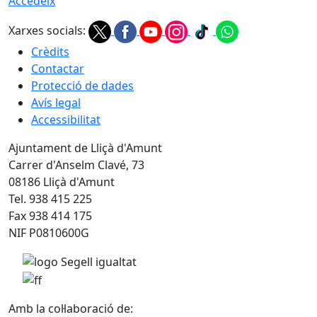
Accedeix
Xarxes socials:
Crèdits
Contactar
Protecció de dades
Avís legal
Accessibilitat
Ajuntament de Lliçà d'Amunt
Carrer d'Anselm Clavé, 73
08186 Lliçà d'Amunt
Tel. 938 415 225
Fax 938 414 175
NIF P0810600G
Amb la col·laboració de: