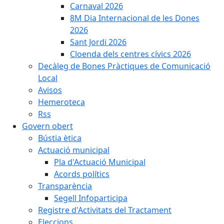
Carnaval 2026
8M Dia Internacional de les Dones
2026
Sant Jordi 2026
Cloenda dels centres cívics 2026
Decàleg de Bones Pràctiques de Comunicació
Local
Avisos
Hemeroteca
Rss
Govern obert
Bústia ètica
Actuació municipal
Pla d'Actuació Municipal
Acords polítics
Transparència
Segell Infoparticipa
Registre d'Activitats del Tractament
Eleccions