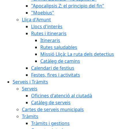
"Apocalipsis Z: el principio del fin"
"Moebius"
Lliça d'Amunt
Llocs d'interès
Rutes i itineraris
Itineraris
Rutes saludables
Missió Lliçà: La ruta dels detectius
Catàleg de camins
Calendari de festius
Festes, fires i activitats
Serveis i Tràmits
Serveis
Oficines d'atenció al ciutadà
Catàleg de serveis
Cartes de serveis municipals
Tràmits
Tràmits i gestions