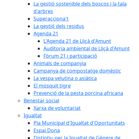
La gestió sostenible dels boscos i la tala
d'arbres
Superacciona't
La gestió dels residus
Agenda 21
L'Agenda 21 de Lliçà d'Amunt
Auditoria ambiental de Lliçà d'Amunt
Fòrum 21 i participació
Animals de companyia
Campanya de compostatge domèstic
La vespa velutina o asiàtica
El mosquit tigre
Prevenció de la pesta porcina africana
Benestar social
Xarxa de voluntariat
Igualtat
Pla Municipal d'Igualtat d'Oportunitats
Espai Dona
Distintiu per la Igualtat de Gènere de