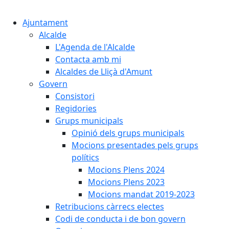
Cercar:
Ajuntament
Alcalde
L'Agenda de l'Alcalde
Contacta amb mi
Alcaldes de Lliçà d'Amunt
Govern
Consistori
Regidories
Grups municipals
Opinió dels grups municipals
Mocions presentades pels grups
polítics
Mocions Plens 2024
Mocions Plens 2023
Mocions mandat 2019-2023
Retribucions càrrecs electes
Codi de conducta i de bon govern