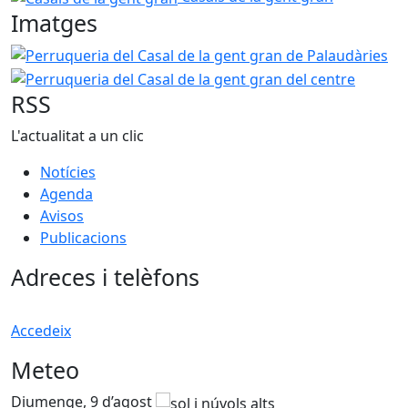
Imatges
Perruqueria del Casal de la gent gran de Palaudàries
Per
RSS
L'actualitat a un clic
Notícies
Agenda
Avisos
Publicacions
Adreces i telèfons
Accedeix
Meteo
Diumenge, 9 d’agost
D