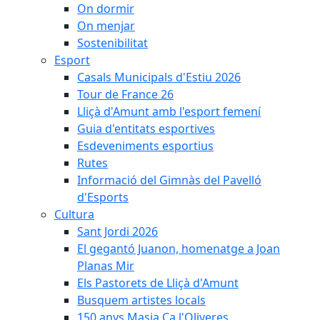
On dormir
On menjar
Sostenibilitat
Esport
Casals Municipals d'Estiu 2026
Tour de France 26
Lliçà d'Amunt amb l'esport femení
Guia d'entitats esportives
Esdeveniments esportius
Rutes
Informació del Gimnàs del Pavelló
d'Esports
Cultura
Sant Jordi 2026
El gegantó Juanon, homenatge a Joan
Planas Mir
Els Pastorets de Lliçà d'Amunt
Busquem artistes locals
150 anys Masia Ca l'Oliveres