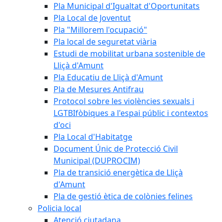
Pla Municipal d'Igualtat d'Oportunitats
Pla Local de Joventut
Pla "Millorem l'ocupació"
Pla local de seguretat viària
Estudi de mobilitat urbana sostenible de
Lliçà d'Amunt
Pla Educatiu de Lliçà d'Amunt
Pla de Mesures Antifrau
Protocol sobre les violències sexuals i
LGTBIfòbiques a l'espai públic i contextos
d'oci
Pla Local d'Habitatge
Document Únic de Protecció Civil
Municipal (DUPROCIM)
Pla de transició energètica de Lliçà
d'Amunt
Pla de gestió ètica de colònies felines
Policia local
Atenció ciutadana