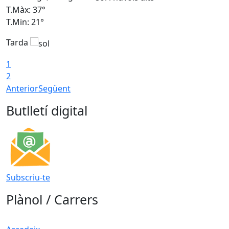
T.Màx: 37°
T
T.Min: 21°
T
Tarda
T
1
2
Anterior
Següent
Butlletí digital
Subscriu-te
Plànol / Carrers