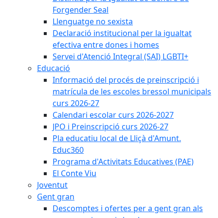
Forgender Seal
Llenguatge no sexista
Declaració institucional per la igualtat
efectiva entre dones i homes
Servei d'Atenció Integral (SAI) LGBTI+
Educació
Informació del procés de preinscripció i
matrícula de les escoles bressol municipals
curs 2026-27
Calendari escolar curs 2026-2027
JPO i Preinscripció curs 2026-27
Pla educatiu local de Lliçà d'Amunt.
Educ360
Programa d'Activitats Educatives (PAE)
El Conte Viu
Joventut
Gent gran
Descomptes i ofertes per a gent gran als