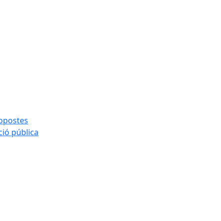
ropostes
ció pública