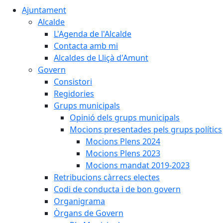
Ajuntament
Alcalde
L'Agenda de l'Alcalde
Contacta amb mi
Alcaldes de Lliçà d'Amunt
Govern
Consistori
Regidories
Grups municipals
Opinió dels grups municipals
Mocions presentades pels grups polítics
Mocions Plens 2024
Mocions Plens 2023
Mocions mandat 2019-2023
Retribucions càrrecs electes
Codi de conducta i de bon govern
Organigrama
Òrgans de Govern