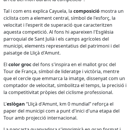
Tal i com ens explica Cayuela, la
composició
mostra un
ciclista com a element central, símbol de l'esforç, la
velocitat i l'esperit de superació que caracteritzen
aquesta competició. Al fons hi apareixen l'Església
parroquial de Sant Julià i els camps agrícoles del
municipi, elements representatius del patrimoni i del
paisatge de Lliçà d'Amunt.
El
color groc
del fons s'inspira en el mallot groc del
Tour de França, símbol de lideratge i victòria, mentre
que el cercle que emmarca la imatge, dissenyat com un
comptador de velocitat, simbolitza el temps, la precisió i
la competitivitat pròpies del ciclisme professional.
L'
eslògan
“Lliçà d'Amunt, km 0 mundial” reforça el
paper del municipi com a punt d'inici d'una etapa del
Tour amb projecció internacional.
La pancarta guanyadora s'imprimirà en gran format i