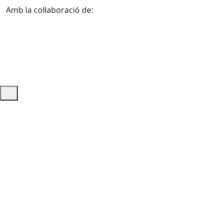
Amb la col·laboració de:
Ajuda i accés ràpid