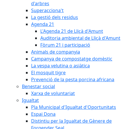
d'arbres
Superacciona't
La gestió dels residus
Agenda 21
L'Agenda 21 de Lliçà d'Amunt
Auditoria ambiental de Lliçà d'Amunt
Fòrum 21 i participació
Animals de companyia
Campanya de compostatge domèstic
La vespa velutina o asiàtica
El mosquit tigre
Prevenció de la pesta porcina africana
Benestar social
Xarxa de voluntariat
Igualtat
Pla Municipal d'Igualtat d'Oportunitats
Espai Dona
Distintiu per la Igualtat de Gènere de
Forgender Seal