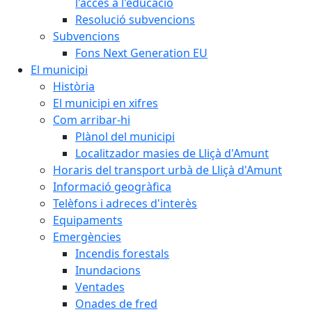
l'accés a l'educació
Resolució subvencions
Subvencions
Fons Next Generation EU
El municipi
Història
El municipi en xifres
Com arribar-hi
Plànol del municipi
Localitzador masies de Lliçà d'Amunt
Horaris del transport urbà de Lliçà d'Amunt
Informació geogràfica
Telèfons i adreces d'interès
Equipaments
Emergències
Incendis forestals
Inundacions
Ventades
Onades de fred