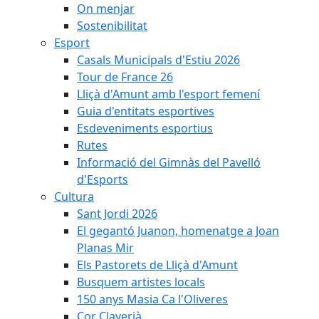
On menjar
Sostenibilitat
Esport
Casals Municipals d'Estiu 2026
Tour de France 26
Lliçà d'Amunt amb l'esport femení
Guia d'entitats esportives
Esdeveniments esportius
Rutes
Informació del Gimnàs del Pavelló
d'Esports
Cultura
Sant Jordi 2026
El gegantó Juanon, homenatge a Joan
Planas Mir
Els Pastorets de Lliçà d'Amunt
Busquem artistes locals
150 anys Masia Ca l'Oliveres
Cor Claverià