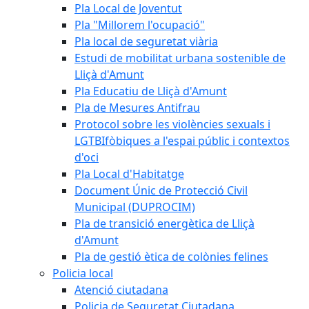
Pla Local de Joventut
Pla "Millorem l'ocupació"
Pla local de seguretat viària
Estudi de mobilitat urbana sostenible de
Lliçà d'Amunt
Pla Educatiu de Lliçà d'Amunt
Pla de Mesures Antifrau
Protocol sobre les violències sexuals i
LGTBIfòbiques a l'espai públic i contextos
d'oci
Pla Local d'Habitatge
Document Únic de Protecció Civil
Municipal (DUPROCIM)
Pla de transició energètica de Lliçà
d'Amunt
Pla de gestió ètica de colònies felines
Policia local
Atenció ciutadana
Policia de Seguretat Ciutadana