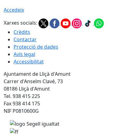
Accedeix
Xarxes socials:
Crèdits
Contactar
Protecció de dades
Avís legal
Accessibilitat
Ajuntament de Lliçà d'Amunt
Carrer d'Anselm Clavé, 73
08186 Lliçà d'Amunt
Tel. 938 415 225
Fax 938 414 175
NIF P0810600G