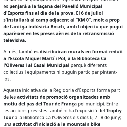
es
penjarà a la façana del Pavelló Municipal
d'Esports fins al dia de la prova. El 6 de juliol
s'instal·larà al camp adjacent al “KM 0”, molt a prop
de l'antiga indústria Bosch, amb l'objectiu que pugui
aparèixer en les preses aèries de la retransmissió
televisiva.
A més, també
es distribuiran murals en format reduït
a l'Escola Miquel Martí i Pol, a la Biblioteca Ca
l'Oliveres i al Casal Municipal
perquè diferents
col·lectius i equipaments hi puguin participar pintant-
los.
Aquesta iniciativa de la Regidoria d'Esports forma part
de les
activitats de promoció organitzades amb
motiu del pas del Tour de França
pel municipi. Entre
les accions previstes també hi ha l'exposició del
Trophy
Tour
a la Biblioteca Ca l'Oliveres els dies 6, 7 i 8 de juny;
una
activitat d'iniciació a la mountain bike