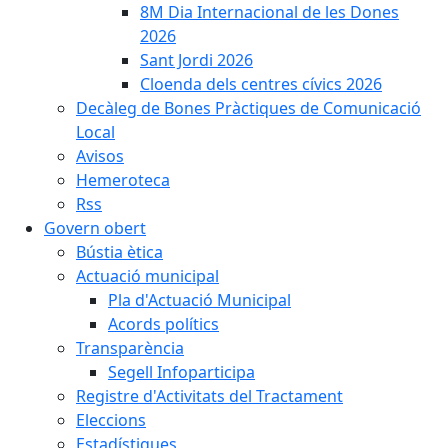
8M Dia Internacional de les Dones
2026
Sant Jordi 2026
Cloenda dels centres cívics 2026
Decàleg de Bones Pràctiques de Comunicació
Local
Avisos
Hemeroteca
Rss
Govern obert
Bústia ètica
Actuació municipal
Pla d'Actuació Municipal
Acords polítics
Transparència
Segell Infoparticipa
Registre d'Activitats del Tractament
Eleccions
Estadístiques