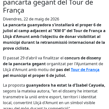
pancarta gegant del Tour de
França
Divendres, 22 de maig de 2026
La pancarta guanyadora s'instal·larà el proper 6 de
juliol al camp adjacent al “KM 0” del Tour de França a
Lliçà d'Amunt amb l'objectiu de donar visibilitat al
municipi durant la retransmissió internacional de la
prova ciclista.
El passat 29 d'abril va finalitzar el
concurs de disseny
de la pancarta gegant
organitzat per l'Ajuntament de
Lliçà d'Amunt amb motiu del
pas del
Tour de França
pel municipi el proper 6 de juliol.
La proposta
guanyadora ha estat la d'Isabel Cayuela,
segons la mateixa autora, "en el disseny he intentat
transmetre la unió entre esport, territori i identitat
local, convertint Lliçà d'Amunt en un símbol visible
arreu del món durant la competició".