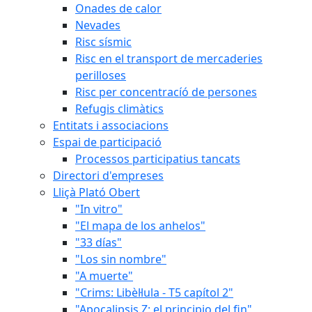
Onades de calor
Nevades
Risc sísmic
Risc en el transport de mercaderies
perilloses
Risc per concentracíó de persones
Refugis climàtics
Entitats i associacions
Espai de participació
Processos participatius tancats
Directori d'empreses
Lliçà Plató Obert
"In vitro"
"El mapa de los anhelos"
"33 días"
"Los sin nombre"
"A muerte"
"Crims: Libèl·lula - T5 capítol 2"
"Apocalipsis Z: el principio del fin"