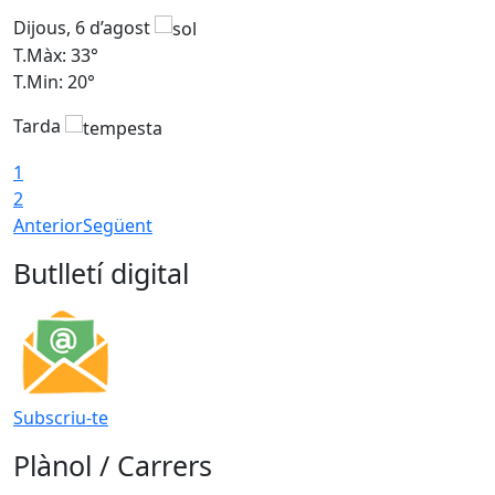
Dijous, 6 d’agost
D
T.Màx: 33°
T
T.Min: 20°
T
Tarda
1
2
Anterior
Següent
Butlletí digital
Subscriu-te
Plànol / Carrers