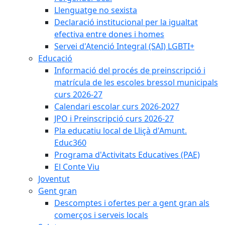
Llenguatge no sexista
Declaració institucional per la igualtat
efectiva entre dones i homes
Servei d'Atenció Integral (SAI) LGBTI+
Educació
Informació del procés de preinscripció i
matrícula de les escoles bressol municipals
curs 2026-27
Calendari escolar curs 2026-2027
JPO i Preinscripció curs 2026-27
Pla educatiu local de Lliçà d'Amunt.
Educ360
Programa d'Activitats Educatives (PAE)
El Conte Viu
Joventut
Gent gran
Descomptes i ofertes per a gent gran als
comerços i serveis locals